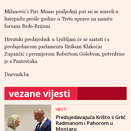
Milanović i Pirc Musar posljednji put su se susreli u
listopadu prošle godine u Tivtu upravo na samitu
foruma Brdo-Brijuni.
Hrvatski predsjednik u Ljubljani će se sastati i s
predsjednicom parlamenta Urškom Klakočar
Zupančić i premijerom Robertom Golobom, potvrđeno
je s Pantovčaka.
Dnevnik.ba
vezane vijesti
VIJESTI
Predsjedavajuća Krišto s Grlić
Radmanom i Pahorom u
Mostaru