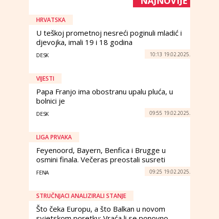
NAJNOVIJE
HRVATSKA
U teškoj prometnoj nesreći poginuli mladić i
djevojka, imali 19 i 18 godina
10:13 19.02.2025.
DESK
VIJESTI
Papa Franjo ima obostranu upalu pluća, u
bolnici je
09:55 19.02.2025.
DESK
LIGA PRVAKA
Feyenoord, Bayern, Benfica i Brugge u
osmini finala. Večeras preostali susreti
09:25 19.02.2025.
FENA
STRUČNJACI ANALIZIRALI STANJE
Što čeka Europu, a što Balkan u novom
svjetskom poretku: Vraća li se ponovno