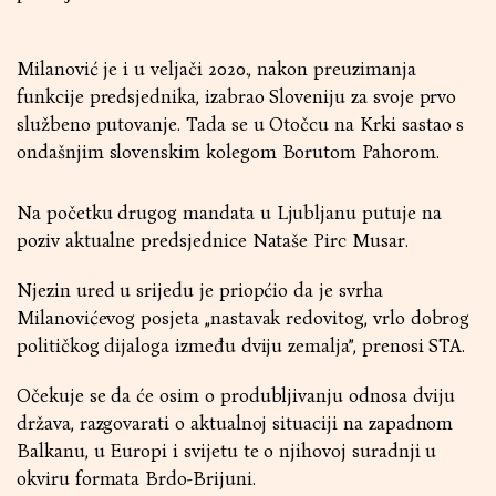
Milanović je i u veljači 2020., nakon preuzimanja
funkcije predsjednika, izabrao Sloveniju za svoje prvo
službeno putovanje. Tada se u Otočcu na Krki sastao s
ondašnjim slovenskim kolegom Borutom Pahorom.
Na početku drugog mandata u Ljubljanu putuje na
poziv aktualne predsjednice Nataše Pirc Musar.
Njezin ured u srijedu je priopćio da je svrha
Milanovićevog posjeta „nastavak redovitog, vrlo dobrog
političkog dijaloga između dviju zemalja”, prenosi STA.
Očekuje se da će osim o produbljivanju odnosa dviju
država, razgovarati o aktualnoj situaciji na zapadnom
Balkanu, u Europi i svijetu te o njihovoj suradnji u
okviru formata Brdo-Brijuni.