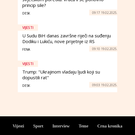
princip sile?
09:17 19.02.2025.
DESK
VIJESTI
U Sudu BiH danas završne riječi na suđenju
Dodiku i Lukiću, nove prijetnje iz RS
09:10 19.02.2025.
FENA
VIJESTI
Trump: "Ukrajinom vladaju ljudi koji su
dopustili rat"
09:03 19.02.2025.
DESK
Vijesti
Sport
Interview
Teme
Crna kronika