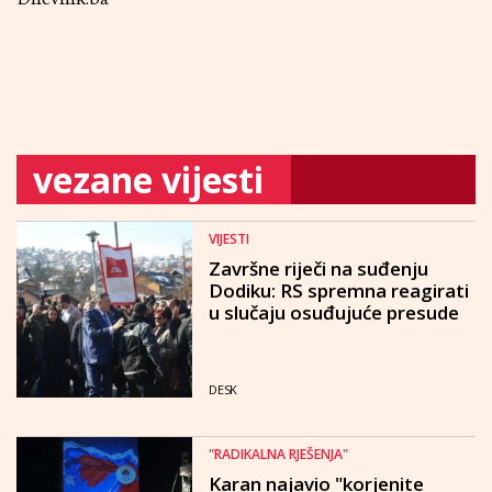
vezane vijesti
VIJESTI
Završne riječi na suđenju
Dodiku: RS spremna reagirati
u slučaju osuđujuće presude
DESK
"RADIKALNA RJEŠENJA"
Karan najavio "korjenite