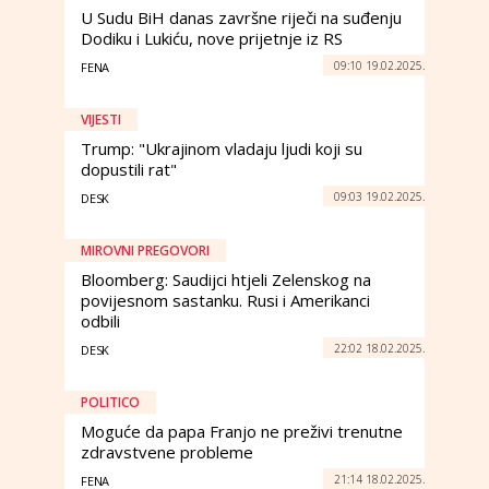
U Sudu BiH danas završne riječi na suđenju
Dodiku i Lukiću, nove prijetnje iz RS
09:10 19.02.2025.
FENA
VIJESTI
Trump: "Ukrajinom vladaju ljudi koji su
dopustili rat"
09:03 19.02.2025.
DESK
MIROVNI PREGOVORI
Bloomberg: Saudijci htjeli Zelenskog na
povijesnom sastanku. Rusi i Amerikanci
odbili
22:02 18.02.2025.
DESK
POLITICO
Moguće da papa Franjo ne preživi trenutne
zdravstvene probleme
21:14 18.02.2025.
FENA