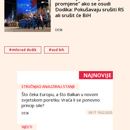
promjene" ako se osudi
Dodika: Pokušavaju srušiti RS
ali srušit će BiH
DESK
#milorad dodik
#sud bih
NAJNOVIJE
STRUČNJACI ANALIZIRALI STANJE
Što čeka Europu, a što Balkan u novom
svjetskom poretku: Vraća li se ponovno
princip sile?
09:17 19.02.2025.
DESK
VIJESTI