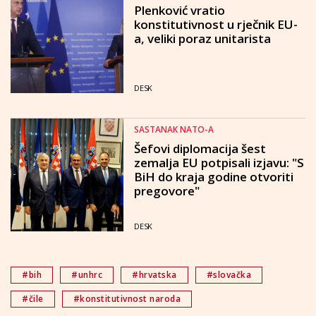
Plenković vratio
konstitutivnost u rječnik EU-
a, veliki poraz unitarista
DESK
SASTANAK NATO-A
Šefovi diplomacija šest
zemalja EU potpisali izjavu: "S
BiH do kraja godine otvoriti
pregovore"
DESK
#bih
#unhrc
#hrvatska
#slovačka
#čile
#konstitutivnost naroda