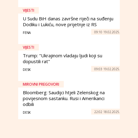
VIJESTI
U Sudu BiH danas završne riječi na suđenju
Dodiku i Lukiću, nove prijetnje iz RS
09:10 19.02.2025.
FENA
VIJESTI
Trump: "Ukrajinom vladaju ljudi koji su
dopustili rat"
09:03 19.02.2025.
DESK
MIROVNI PREGOVORI
Bloomberg: Saudijci htjeli Zelenskog na
povijesnom sastanku. Rusi i Amerikanci
odbili
22:02 18.02.2025.
DESK