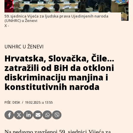
59. sjednica Vijeća za ljudska prava Ujedinjenih naroda
(UNHRC) u Ženevi
X -
UNHRC U ŽENEVI
Hrvatska, Slovačka, Čile...
zatražili od BiH da otkloni
diskriminaciju manjina i
konstitutivnih naroda
PIŠE: DESK
/
19.02.2025. u 13:55
Na nedavno završenoj 59. sjednici Vijeća za