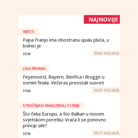
NAJNOVIJE
VIJESTI
Papa Franjo ima obostranu upalu pluća, u
bolnici je
09:55 19.02.2025.
DESK
LIGA PRVAKA
Feyenoord, Bayern, Benfica i Brugge u
osmini finala. Večeras preostali susreti
09:25 19.02.2025.
FENA
STRUČNJACI ANALIZIRALI STANJE
Što čeka Europu, a što Balkan u novom
svjetskom poretku: Vraća li se ponovno
princip sile?
09:17 19.02.2025.
DESK