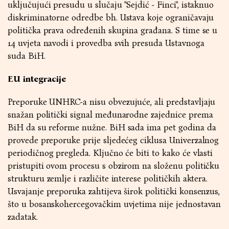
uključujući presudu u slučaju "Sejdić - Finci", istaknuo
diskriminatorne odredbe bh. Ustava koje ograničavaju
politička prava određenih skupina građana. S time se u
14 uvjeta navodi i provedba svih presuda Ustavnoga
suda BiH.
EU integracije
Preporuke UNHRC-a nisu obvezujuće, ali predstavljaju
snažan politički signal međunarodne zajednice prema
BiH da su reforme nužne. BiH sada ima pet godina da
provede preporuke prije sljedećeg ciklusa Univerzalnog
periodičnog pregleda. Ključno će biti to kako će vlasti
pristupiti ovom procesu s obzirom na složenu političku
strukturu zemlje i različite interese političkih aktera.
Usvajanje preporuka zahtijeva širok politički konsenzus,
što u bosanskohercegovačkim uvjetima nije jednostavan
zadatak.