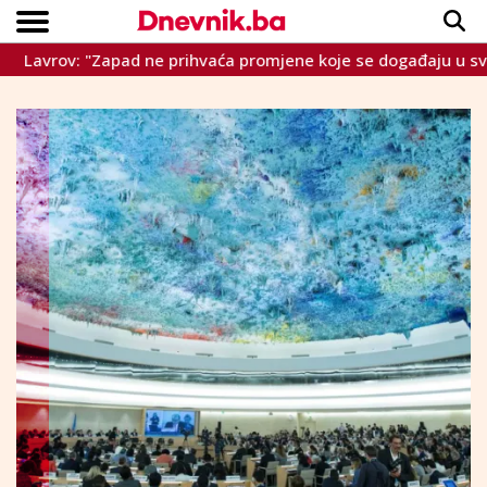
"Zapad ne prihvaća promjene koje se događaju u svijetu i poku
Copyright © Dnevnik.ba 2023.
CRNA KRONIKA
INTERVIEW
LIFESTYLE
VIJESTI
SPORT
TEME