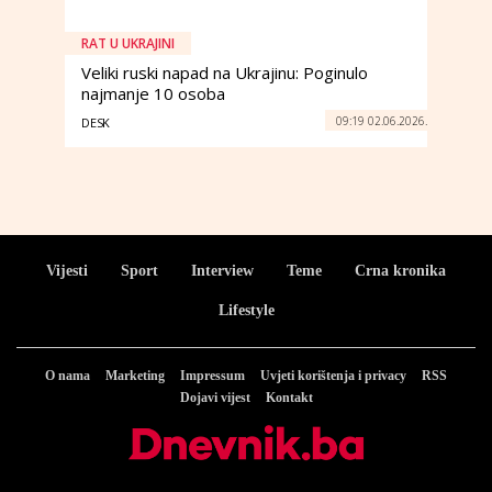
RAT U UKRAJINI
Veliki ruski napad na Ukrajinu: Poginulo
najmanje 10 osoba
09:19 02.06.2026.
DESK
Vijesti
Sport
Interview
Teme
Crna kronika
Lifestyle
O nama
Marketing
Impressum
Uvjeti korištenja i privacy
RSS
Dojavi vijest
Kontakt