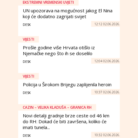
EKSTREMNI VREMENSKI UVJETI
UN upozorava na mogućnost jakog El Nina
koji će dodatno zagrijati svijet
12:12 02.06.2026.
DESK
VIJESTI
Prošle godine više Hrvata otišlo iz
Njemačke nego što ih se doselilo
12:04 02.06.2026.
DESK
VIJESTI
Policija u Širokom Brijegu zaplijenila heroin
10:37 02.06.2026.
DESK
CAZIN – VELIKA KLADUŠA – GRANICA RH
Novi detalji gradnje brze ceste od 46 km
do RH: Dokad će biti završena, koliko će
imati tunela...
10:32 02.06.2026.
DESK