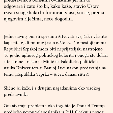
odgovara i zato što bi, kako kaže, stavio Ustav
izvan snage kako bi formirao vlast, što se, prema
njegovim riječima, neće dogoditi.
Jednostavno, oni su spremni žrtvovati sve, čak i vlastite
kapacitete, ali mi nije jasno zašto sve što postoji prema
Republici Srpskoj mora biti neprijateljski nastrojeno.
To je dio njihovog političkog kolorita i onoga što dolazi
s te strane - rekao je Minić na Fakultetu političkih
nauka Univerziteta u Banjoj Luci nakon predavanja na
temu „Republika Srpska – jučer, danas, sutra“.
Slično je, kaže, i s drugim nagađanjima oko visokog
predstavnika.
Oni stvaraju problem i oko toga što je Donald Trump
predložio novog veleposlanika u BiH. Očekuju novog