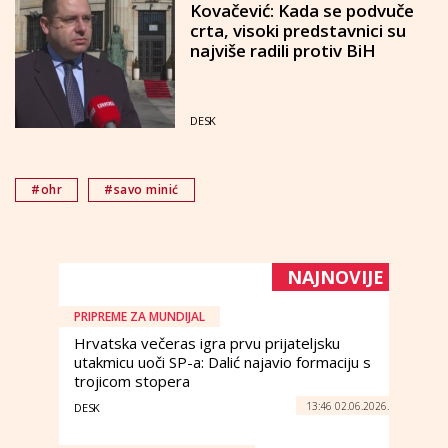
Kovačević: Kada se podvuče
crta, visoki predstavnici su
najviše radili protiv BiH
DESK
#ohr
#savo minić
NAJNOVIJE
PRIPREME ZA MUNDIJAL
Hrvatska večeras igra prvu prijateljsku
utakmicu uoči SP-a: Dalić najavio formaciju s
trojicom stopera
13:46 02.06.2026.
DESK