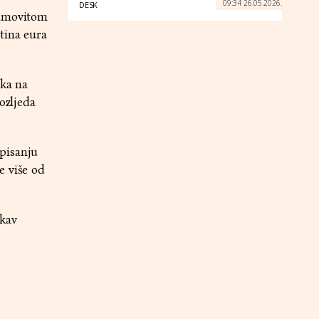
09:34 26.05.2026.
DESK
šumovitom
tina eura
aka na
ozljeda
pisanju
e više od
akav