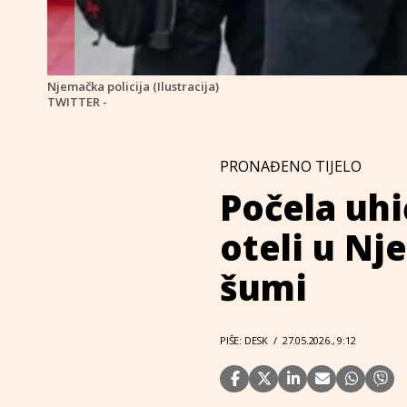
Njemačka policija (Ilustracija)
TWITTER -
PRONAĐENO TIJELO
Počela uhi
oteli u Nj
šumi
PIŠE: DESK
/
27.05.2026., 9:12