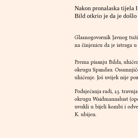
Nakon pronalaska tijela 
Bild otkrio je da je došl
Glasnogovornik Javnog tužit
na činjenicu da je istraga u 
Prema pisanju Bilda, uhićenje
okrugu Spandau. Osumnjičeni
uhićenje. Još uvijek nije po
Podsjećanja radi, 23. travnj
okrugu Waidmannslust (opći
uvukli u bijeli kombi i odvez
K. ubijen.