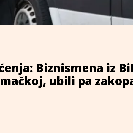
ćenja: Biznismena iz B
emačkoj, ubili pa zakopa