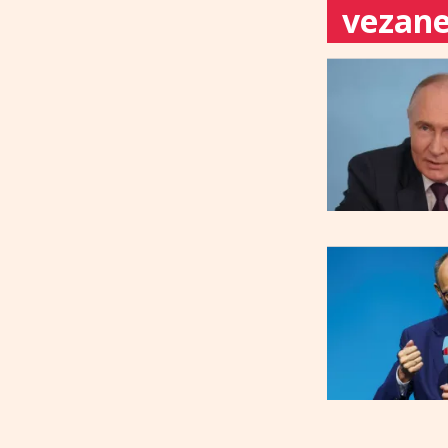
vezane 