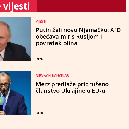
vijesti
VIJESTI
Putin želi novu Njemačku: AfD
obećava mir s Rusijom i
povratak plina
DESK
NJEMAČKI KANCELAR
Merz predlaže pridruženo
članstvo Ukrajine u EU-u
DESK