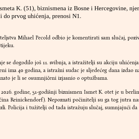
Ismeta K. (51), biznismena iz Bosne i Hercegovine, nj
o i do prvog uhićenja, prenosi N1.
eljstva Mihael Pecold odbio je komentirati sam slučaj, poziv
tijeku.
 se dogodilo još 11. svibnja, a istražitelji su akciju uhićenja
 ima 40 godina, a istražni sudac je sljedećeg dana izdao n
znato je li se osumnjičeni izjasnio o optužbama.
a 2026. godine, 51-godišnji biznismen Ismet K. otet je u berl
na Reinickendorf). Nepoznati počinitelji su ga tog jutra na
li. Policija i tužitelji od tada istražuju slučaj, sumnjajući da