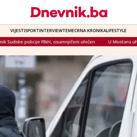
VIJESTI
SPORT
INTERVIEW
TEME
CRNA KRONIKA
LIFESTYLE
sumnjičeni uhićen
U Mostaru uhićen muškarac zbog spolno