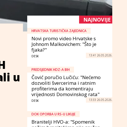
NAJNOVIJE
HRVATSKA TURISTIČKA ZAJEDNICA
Novi promo video Hrvatske s
Johnom Malkovichem: "Što je
fjaka?"
13:41 26.05.2026.
DESK
iH
PREDSJEDNIK HDZ-A BIH
li u
Čović poručio Lučiću: "Nećemo
dozvoliti švercerima i ratnim
profiterima da komentiraju
vrijednosti Domovinskog rata"
13:33 26.05.2026.
DESK
DOK OPORBA U RS-U LIKUJE
Branitelji HVO-a: "Spomenik