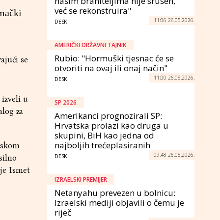
našim braniteljima nije srušen,
već se rekonstruira"
emački
11:06 26.05.2026.
DESK
AMERIČKI DRŽAVNI TAJNIK
Rubio: "Hormuški tjesnac će se
ajući se
otvoriti na ovaj ili onaj način"
11:00 26.05.2026.
DESK
 izveli u
SP 2026
alog za
Amerikanci prognozirali SP:
Hrvatska prolazi kao druga u
skupini, BiH kao jedna od
najboljih trećeplasiranih
inskom
09:48 26.05.2026.
DESK
silno
 je Ismet
IZRAELSKI PREMIJER
Netanyahu prevezen u bolnicu:
Izraelski mediji objavili o čemu je
riječ