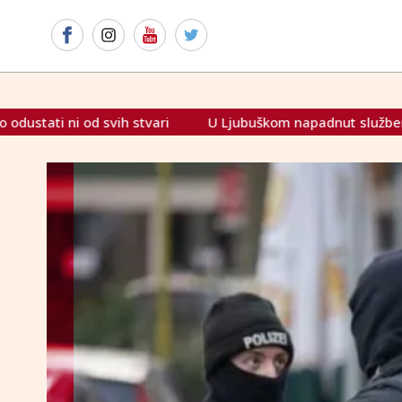
U Ljubuškom napadnut službenik Sudske policije FBiH, o