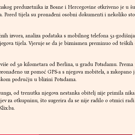
vinskog preduzetnika iz Bosne i Hercegovine otkriveno je u 
. Pored tijela su pronađeni osobni dokumenti i nekoliko sto
ažnih izvora, analiza podataka s mobilnog telefona 51-godišnj
jegova tijela. Vjeruje se da je biznismen preminuo od teških 
 više od 50 kilometara od Berlina, u gradu Potsdamu. Prema 
e pronađeno uz pomoć GPS-a s njegova mobitela, a zakopano j
kom području u blizini Potsdama.
unga, od trenutka njegova nestanka obitelj nije primila nik
ev za otkupninu, što sugerira da se nije radilo o otmici radi
Klix.ba.