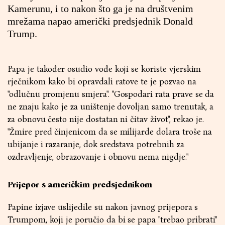
Kamerunu, i to nakon što ga je na društvenim
mrežama napao američki predsjednik Donald
Trump.
Papa je također osudio vođe koji se koriste vjerskim
rječnikom kako bi opravdali ratove te je pozvao na
"odlučnu promjenu smjera". "Gospodari rata prave se da
ne znaju kako je za uništenje dovoljan samo trenutak, a
za obnovu često nije dostatan ni čitav život", rekao je.
"Žmire pred činjenicom da se milijarde dolara troše na
ubijanje i razaranje, dok sredstava potrebnih za
ozdravljenje, obrazovanje i obnovu nema nigdje."
Prijepor s američkim predsjednikom
Papine izjave uslijedile su nakon javnog prijepora s
Trumpom, koji je poručio da bi se papa "trebao pribrati"