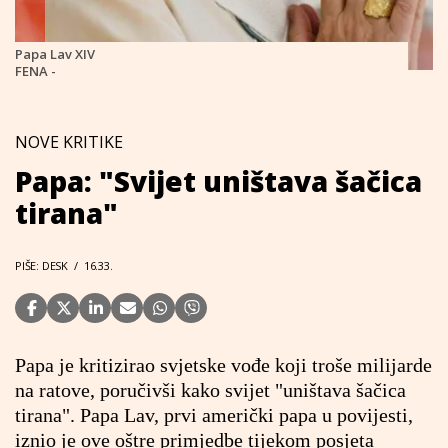
Papa Lav XIV
FENA -
NOVE KRITIKE
Papa: "Svijet uništava šačica
tirana"
PIŠE: DESK
/
16.33.
Papa je kritizirao svjetske vođe koji troše milijarde
na ratove, poručivši kako svijet "uništava šačica
tirana". Papa Lav, prvi američki papa u povijesti,
iznio je ove oštre primjedbe tijekom posjeta