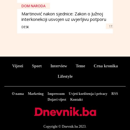
DOM NARODA
Martinović nakon sjednice: Zakon o Južnoj
interkonekciji usvojen uz uvjerljivu potporu
17:
DESK
Vijesti
Sport
Interview
Teme
Crna kronika
Lifestyle
O nama
Marketing
Impressum
Uvjeti korištenja i privacy
RSS
Dojavi vijest
Kontakt
Copyright © Dnevnik.ba 2023.