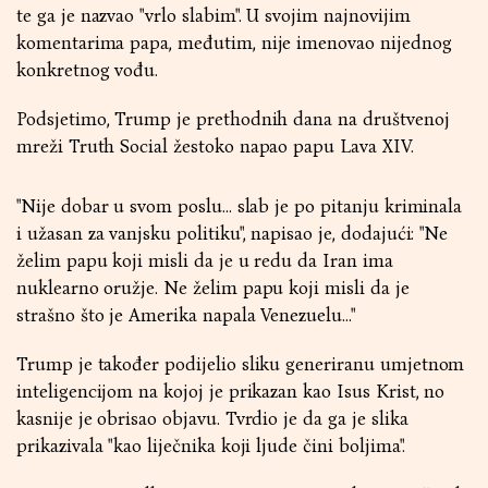
te ga je nazvao "vrlo slabim". U svojim najnovijim
komentarima papa, međutim, nije imenovao nijednog
konkretnog vođu.
Podsjetimo, Trump je prethodnih dana na društvenoj
mreži Truth Social žestoko napao papu Lava XIV.
"Nije dobar u svom poslu... slab je po pitanju kriminala
i užasan za vanjsku politiku", napisao je, dodajući: "Ne
želim papu koji misli da je u redu da Iran ima
nuklearno oružje. Ne želim papu koji misli da je
strašno što je Amerika napala Venezuelu..."
Trump je također podijelio sliku generiranu umjetnom
inteligencijom na kojoj je prikazan kao Isus Krist, no
kasnije je obrisao objavu. Tvrdio je da ga je slika
prikazivala "kao liječnika koji ljude čini boljima".