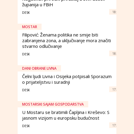
županija u FBiH
18:
DESK
MOSTAR
Filipović: Ženama politika ne smije biti
zabranjena zona, a uključivanje mora značiti
stvarno odlučivanje
18:
DESK
DANI OBRANE LIVNA
Čelni ljudi Livna i Osijeka potpisali Sporazum
o prijateljstvu i suradnji
17:
DESK
MOSTARSKI SAJAM GOSPODARSTVA
U Mostaru se bratimili Čapljina i Kreševo: S
jasnom vizijom u europsku budućnost
17:
DESK