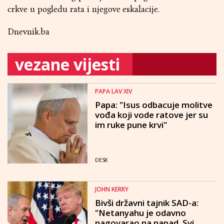
crkve u pogledu rata i njegove eskalacije.
Dnevnik.ba
vezane vijesti
PAPA LAV XIV
Papa: "Isus odbacuje molitve
vođa koji vode ratove jer su
im ruke pune krvi"
DESK
JOHN KERRY
Bivši državni tajnik SAD-a:
"Netanyahu je odavno
nagovarao na napad. Svi