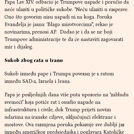
Papa Lav XIV. odbacio je Trumpove napade i poručio da
neće ulaziti u političke sukobe. "Neću ulaziti u rasprave.
Ono što govorim nisu napadi ni na koga. Poruka
Evanđelja je jasna: 'Blago mirotvorcima'", rekao je
novinarima, prenosi AP. Dodao je i da se ne boji
Trumpove administracije te da će nastaviti zagovarati
mir i dijalog.
Sukob zbog rata u Iranu
Sukob između pape i Trumpa povezan je s ratom
između SAD-a, Izraela i Irana.
Papa je posljednjih dana više puta upozorio na "zabludu
svemoći" koja potiče rat i osudio napade na
infrastrukturu i civile, dok Trump prijeti novim
udarima na iranske ciljeve, uključujući elektrane i
mostove. Ova razmjena poruka pokazuje sve dublji jaz
između američkog predsjednika i poglavara Katoličke