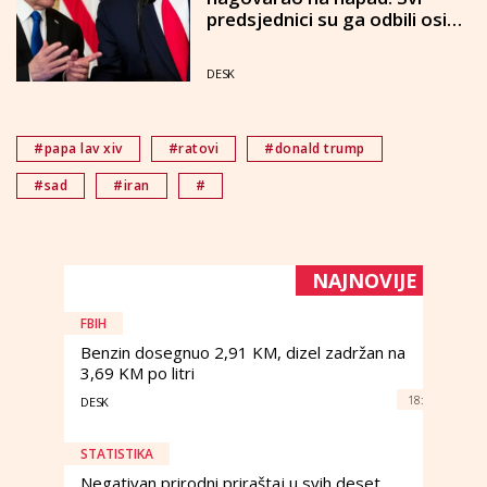
predsjednici su ga odbili osim
Trumpa"
DESK
#papa lav xiv
#ratovi
#donald trump
#sad
#iran
#
NAJNOVIJE
FBIH
Benzin dosegnuo 2,91 KM, dizel zadržan na
3,69 KM po litri
18:
DESK
STATISTIKA
Negativan prirodni priraštaj u svih deset