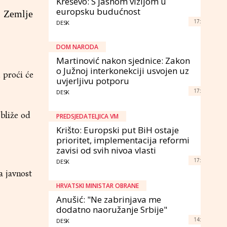
Kreševo: S jasnom vizijom u
europsku budućnost
j Zemlje
17:
DESK
DOM NARODA
Martinović nakon sjednice: Zakon
o Južnoj interkonekciji usvojen uz
 proći će
uvjerljivu potporu
17:
DESK
 bliže od
PREDSJEDATELJICA VM
Krišto: Europski put BiH ostaje
prioritet, implementacija reformi
zavisi od svih nivoa vlasti
17:
DESK
a javnost
HRVATSKI MINISTAR OBRANE
Anušić: "Ne zabrinjava me
dodatno naoružanje Srbije"
14:
DESK