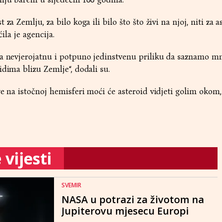
za Zemlju, za bilo koga ili bilo što što živi na njoj, niti za 
ćila je agencija.
ja nevjerojatnu i potpuno jedinstvenu priliku da saznamo m
idima blizu Zemlje“, dodali su.
ve na istočnoj hemisferi moći će asteroid vidjeti golim okom,
vijesti
SVEMIR
NASA u potrazi za životom na
Jupiterovu mjesecu Europi