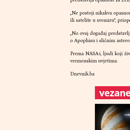
„Ne postoji nikakva opasnost 
ili satelite u svemiru“, priop
„No ovaj događaj predstavl
o Apophisu i sličnim astero
Prema NASA-i, ljudi koji ži
vremenskim uvjetima.
Dnevnik.ba
vezane 