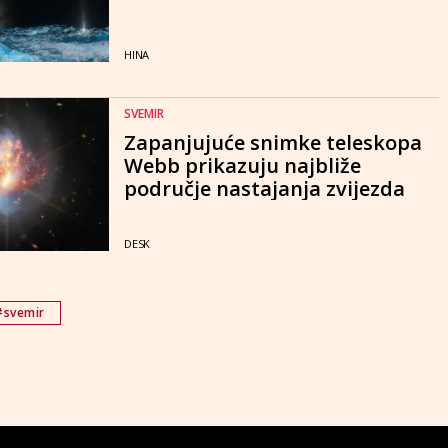
HINA
SVEMIR
Zapanjujuće snimke teleskopa
Webb prikazuju najbliže
područje nastajanja zvijezda
DESK
#svemir