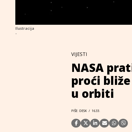
Ilustracija
-
VIJESTI
NASA prati
proći bliž
u orbiti
PIŠE: DESK
/
16.33.