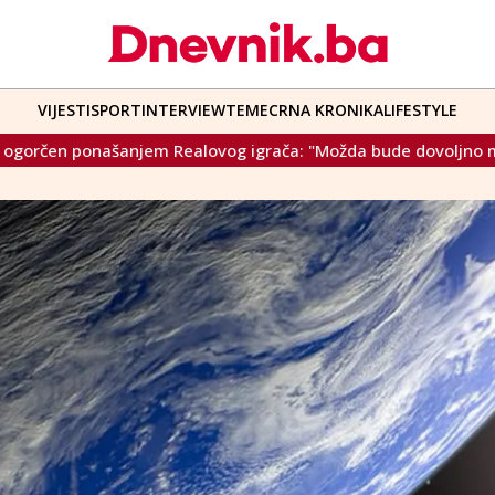
VIJESTI
SPORT
INTERVIEW
TEME
CRNA KRONIKA
LIFESTYLE
alovog igrača: "Možda bude dovoljno muškarac da to i prizna"