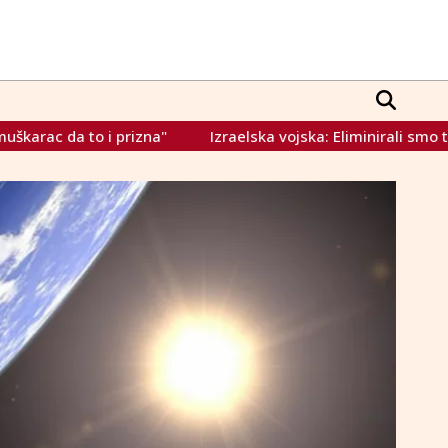
Izraelska vojska: Eliminirali smo teroriste i našli Hezbola