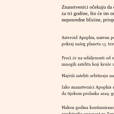
Znanstvenici očekuju da ć
za tri godine, što će im
neposredne blizine, priop
Asteroid Apophis, nazvan p
pokraj našeg planeta 13. tra
Proći će na udaljenosti od o
mnogih satelita koji kruže u
Najviši sateliti orbitiraju n
Iako znanstvenici Apophis 
da tijekom prolaska 2029. go
Nakon godina kontinuiranog 
predstavlja opasnost za Zem