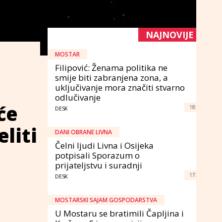
NAJNOVIJE
MOSTAR
Filipović: Ženama politika ne
smije biti zabranjena zona, a
uključivanje mora značiti stvarno
odlučivanje
će
18:
DESK
liti
DANI OBRANE LIVNA
Čelni ljudi Livna i Osijeka
potpisali Sporazum o
prijateljstvu i suradnji
17:
DESK
MOSTARSKI SAJAM GOSPODARSTVA
U Mostaru se bratimili Čapljina i