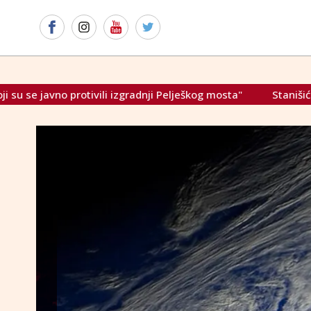
zgradnji Pelješkog mosta"
Stanišić ogorčen ponašanjem Re