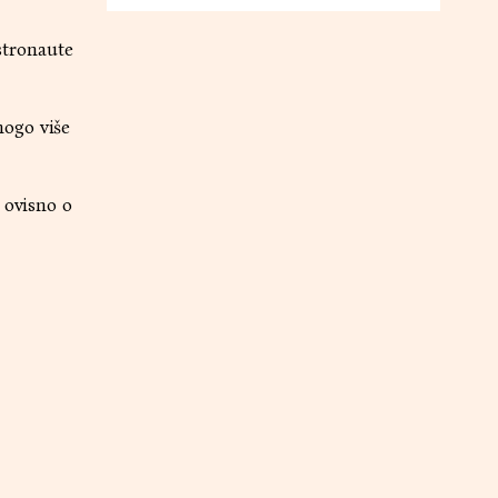
astronaute
nogo više
 ovisno o