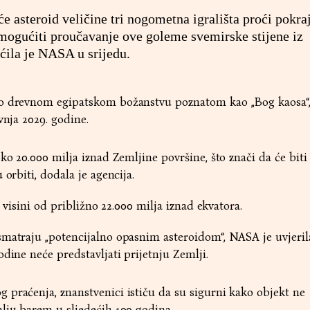
e asteroid veličine tri nogometna igrališta proći pokra
 omogućiti proučavanje ove goleme svemirske stijene iz
ćila je NASA u srijedu.
o drevnom egipatskom božanstvu poznatom kao „Bog kaosa“,
vnja 2029. godine.
ko 20.000 milja iznad Zemljine površine, što znači da će biti
 orbiti, dodala je agencija.
a visini od približno 22.000 milja iznad ekvatora.
smatraju „potencijalno opasnim asteroidom“, NASA je uvjeril
dine neće predstavljati prijetnju Zemlji.
praćenja, znanstvenici ističu da su sigurni kako objekt ne
lju barem u sljedećih 100 godina.