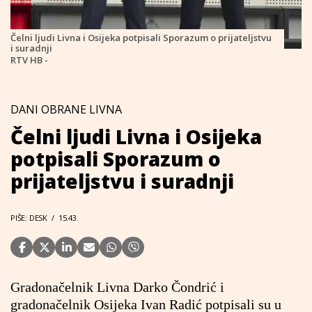
Čelni ljudi Livna i Osijeka potpisali Sporazum o prijateljstvu
i suradnji
RTV HB -
DANI OBRANE LIVNA
Čelni ljudi Livna i Osijeka
potpisali Sporazum o
prijateljstvu i suradnji
PIŠE: DESK
/
15.43.
Gradonačelnik Livna Darko Čondrić i
gradonačelnik Osijeka Ivan Radić potpisali su u