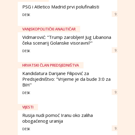
PSG i Atletico Madrid prvi polufinalisti
9:
DESK
VANJSKOPOLITIČKI ANALITIČAR
Vidmarović: "Trump zarobljen! Jug Libanona
čeka scenarij Golanske visoravni?"
9:
DESK
HRVATSKI ČLAN PREDSJEDNIŠTVA
Kandidatura Darijane Filipović za
Predsjedništvo: "Vrijeme je da bude 3:0 za
BiH"
9:
DESK
VIJESTI
Rusija nudi pomoć Iranu oko zaliha
obogaćenog uranija
9:
DESK