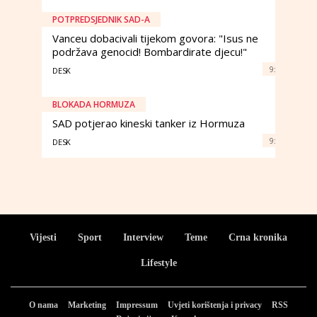
POTPREDSJEDNIK SAD-A
Vanceu dobacivali tijekom govora: "Isus ne
podržava genocid! Bombardirate djecu!"
9:
DESK
BLOKADA HORMUZA
SAD potjerao kineski tanker iz Hormuza
9:
DESK
Vijesti
Sport
Interview
Teme
Crna kronika
Lifestyle
O nama
Marketing
Impressum
Uvjeti korištenja i privacy
RSS