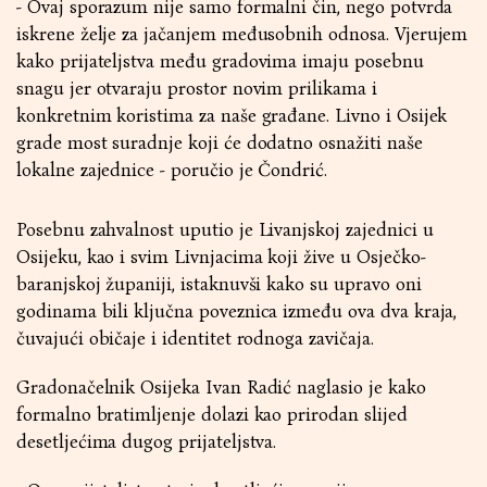
- Ovaj sporazum nije samo formalni čin, nego potvrda
iskrene želje za jačanjem međusobnih odnosa. Vjerujem
kako prijateljstva među gradovima imaju posebnu
snagu jer otvaraju prostor novim prilikama i
konkretnim koristima za naše građane. Livno i Osijek
grade most suradnje koji će dodatno osnažiti naše
lokalne zajednice - poručio je Čondrić.
Posebnu zahvalnost uputio je Livanjskoj zajednici u
Osijeku, kao i svim Livnjacima koji žive u Osječko-
baranjskoj županiji, istaknuvši kako su upravo oni
godinama bili ključna poveznica između ova dva kraja,
čuvajući običaje i identitet rodnoga zavičaja.
Gradonačelnik Osijeka Ivan Radić naglasio je kako
formalno bratimljenje dolazi kao prirodan slijed
desetljećima dugog prijateljstva.