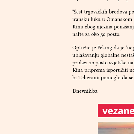
"Šest trgovačkih brodova p
iransku luku u Omanskom zal
Kinu zbog njezina ponašanja
nafte za oko 50 posto.
Optužio je Peking da je "n
ublažavanju globalne nesta
prolazi 20 posto svjetske n
Kina priprema isporučiti n
bi Teheranu pomoglo da se 
Dnevnik.ba
vezane 