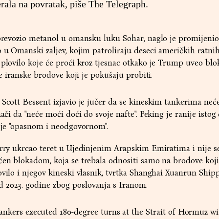
rala na povratak, piše The Telegraph.
 prevozio metanol u omansku luku Sohar, naglo je promijeni
o u Omanski zaljev, kojim patroliraju deseci američkih ratni
 plovilo koje će proći kroz tjesnac otkako je Trump uveo blo
ve iranske brodove koji je pokušaju probiti.
 Scott Bessent izjavio je jučer da se kineskim tankerima neć
nači da "neće moći doći do svoje nafte". Peking je ranije istog
i je "opasnom i neodgovornom".
arry ukrcao teret u Ujedinjenim Arapskim Emiratima i nije s
ćen blokadom, koja se trebala odnositi samo na brodove koji
ovilo i njegov kineski vlasnik, tvrtka Shanghai Xuanrun Ship
 2023. godine zbog poslovanja s Iranom.
kers executed 180-degree turns at the Strait of Hormuz wi