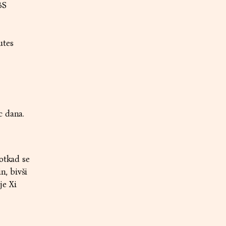
BS
utes
c dana.
otkad se
n, bivši
je Xi