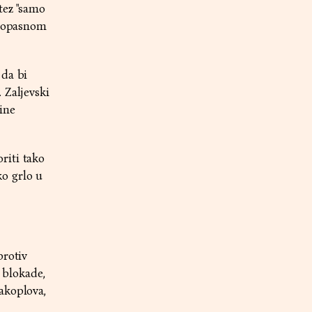
tez "samo
o opasnom
 da bi
 Zaljevski
ine
riti tako
o grlo u
protiv
a blokade,
akoplova,