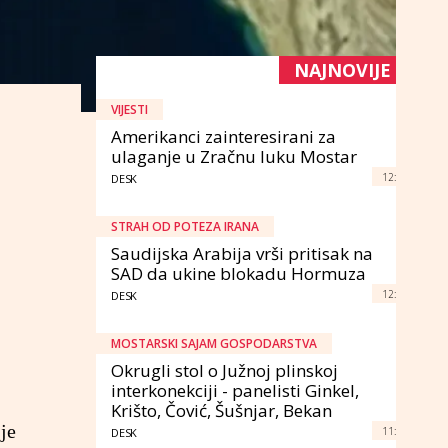
NAJNOVIJE
VIJESTI
Amerikanci zainteresirani za
ulaganje u Zračnu luku Mostar
12:
DESK
STRAH OD POTEZA IRANA
Saudijska Arabija vrši pritisak na
SAD da ukine blokadu Hormuza
12:
DESK
MOSTARSKI SAJAM GOSPODARSTVA
Okrugli stol o Južnoj plinskoj
interkonekciji - panelisti Ginkel,
Krišto, Čović, Šušnjar, Bekan
je
11:
DESK