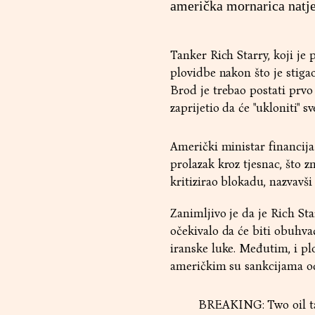
američka mornarica natje
Tanker Rich Starry, koji je
plovidbe nakon što je stiga
Brod je trebao postati prvo
zaprijetio da će "ukloniti" s
Američki ministar financija
prolazak kroz tjesnac, što z
kritizirao blokadu, nazvavš
Zanimljivo je da je Rich St
očekivalo da će biti obuhva
iranske luke. Međutim, i pl
američkim su sankcijama od
BREAKING: Two oil tan