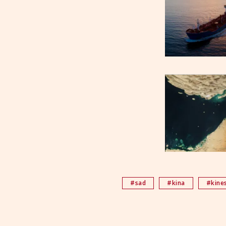
#sad
#kina
#kines