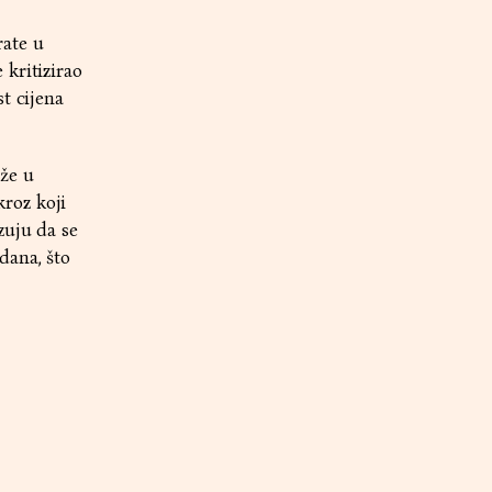
rate u
kritizirao
t cijena
že u
roz koji
zuju da se
dana, što