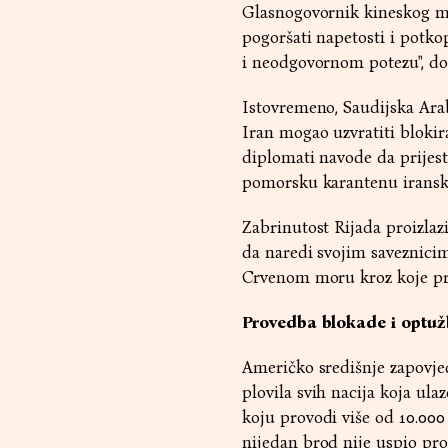
Glasnogovornik kineskog min
pogoršati napetosti i potko
i neodgovornom potezu", do
Istovremeno, Saudijska Arab
Iran mogao uzvratiti blokir
diplomati navode da prije
pomorsku karantenu iranski
Zabrinutost Rijada proizla
da naredi svojim saveznici
Crvenom moru kroz koje prol
Provedba blokade i optuž
Američko središnje zapovjed
plovila svih nacija koja ulaz
koju provodi više od 10.000
nijedan brod nije uspio proć