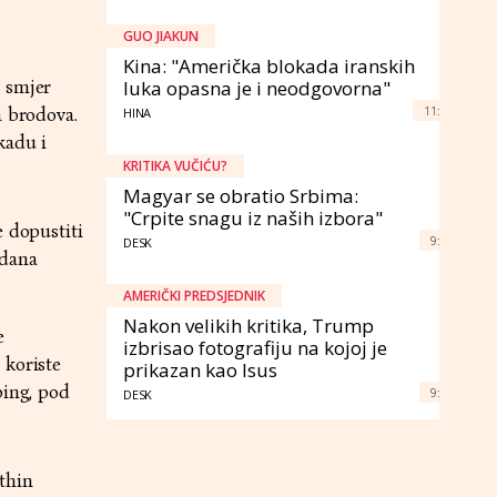
GUO JIAKUN
Kina: "Američka blokada iranskih
o smjer
luka opasna je i neodgovorna"
11:
h brodova.
HINA
kadu i
KRITIKA VUČIĆU?
Magyar se obratio Srbima:
"Crpite snagu iz naših izbora"
e dopustiti
9:
DESK
 dana
AMERIČKI PREDSJEDNIK
Nakon velikih kritika, Trump
e
izbrisao fotografiju na kojoj je
 koriste
prikazan kao Isus
ping, pod
9:
DESK
thin