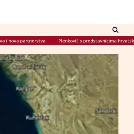
enković s predstavnicima hrvatskih političkih stranaka: Važno j