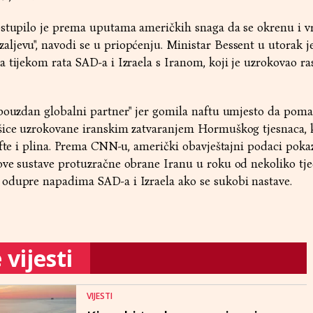
ostupilo je prema uputama američkih snaga da se okrenu i v
jevu", navodi se u priopćenju. Ministar Bessent u utorak je 
 tijekom rata SAD-a i Izraela s Iranom, koji je uzrokovao ras
epouzdan globalni partner" jer gomila naftu umjesto da poma
šice uzrokovane iranskim zatvaranjem Hormuškog tjesnaca, k
afte i plina. Prema CNN-u, američki obavještajni podaci poka
ove sustave protuzračne obrane Iranu u roku od nekoliko tje
odupre napadima SAD-a i Izraela ako se sukobi nastave.
vijesti
VIJESTI