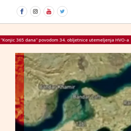
. obljetnice utemeljenja HVO-a
Kordić: Sajam u Mostaru 