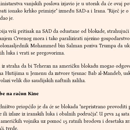
istarstva vanjskih poslova izjavio je u utorak da će ovaj po
pati ionako krhko primirje" između SAD-a i Irana. "Riječ je 
dao je.
ija vrši pritisak na SAD da odustane od blokade, strahujući
anjem Crvenog mora i tako paralizirati njezino gospodarstvo.
stolonasljednik Mohammed bin Salman poziva Trumpa da uk
h luka i vrati se pregovorima.
zi iz straha da bi Teheran na američku blokadu mogao odgovo
ma Hutijima u Jemenu da zatvore tjesnac Bab al-Mandeb, usk
azi velik dio saudijskih naftnih zaliha.
be na račun Kine
ništvo priopćilo je da će se blokada "nepristrano provoditi 
e ili izlaze iz iranskih luka i obalnih područja". U prva 24 sat
 američkih vojnika uz pomoć 15 ratnih brodova i desetaka zr
i, tvrde.