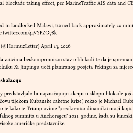
al blockade taking effect, per MarineTraffic AIS data and C
ged in landlocked Malawi, turned back approximately 20 min
c.twitter.com/44VYPZG78k
 (@HormuzLetter)
April 13, 2026
da zauzima beskompromisan stav o blokadi te da je spreman
elniku Xi Jinpingu uoči planiranog posjeta Pekingu za mjese
eskalacije
y predstavljalo bi najznačajniju akciju u sklopu blokade još 
ovu tijekom Kubanske raketne krize", rekao je Michael Rubi
o je kako je Trump ovime "preokrenuo dinamiku moći koju 
ofalnog summita u Anchorageu" 2021. godine, kada su kineski
 visoke američke predstavnike.