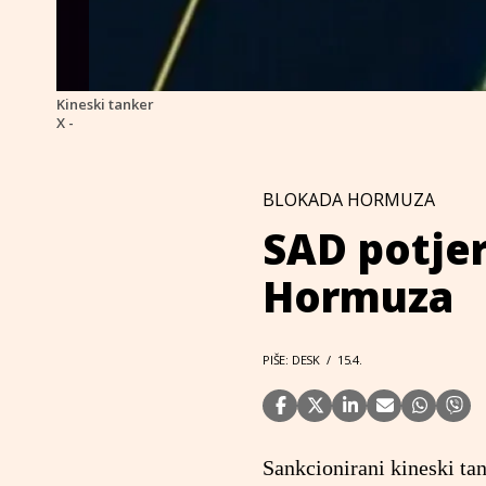
Kineski tanker
X -
BLOKADA HORMUZA
SAD potjer
Hormuza
PIŠE: DESK
/
15.4.
Sankcionirani kineski ta