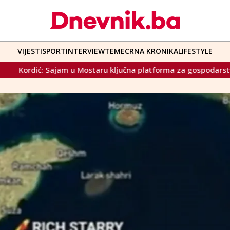
VIJESTI
SPORT
INTERVIEW
TEME
CRNA KRONIKA
LIFESTYLE
ključna platforma za gospodarstvo i nova partnerstva
Pl