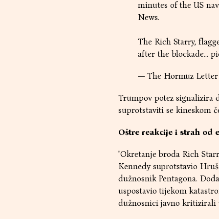
minutes of the US nav
News.
The Rich Starry, flag
after the blockade…
pi
— The Hormuz Letter
Trumpov potez signalizira 
suprotstaviti se kineskom č
Oštre reakcije i strah od 
"Okretanje broda Rich Starr
Kennedy suprotstavio Hrušč
dužnosnik Pentagona. Doda
uspostavio tijekom katastr
dužnosnici javno kritizirali