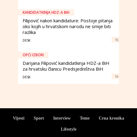
KANDIDATKINJA HDZ-A BIH
Filipović nakon kandidature: Postoje pitanja
oko kojih u hrvatskom narodu ne smije biti
razlika
16:
DESK
OPĆI IZBORI
Darijana Filipović kandidatkinja HDZ-a BiH
za hrvatsku članicu Predsjedništva BiH
16:
DESK
Vijesti
Sport
Interview
Teme
Crna kronika
Lifestyle