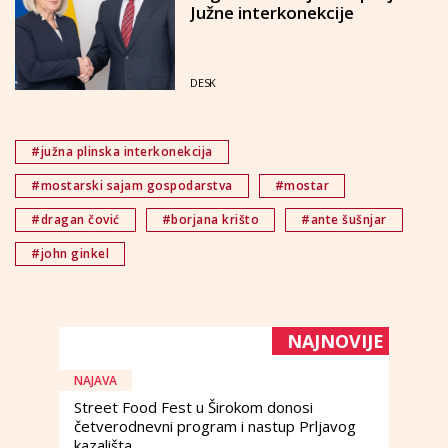
Južne interkonekcije
DESK
#južna plinska interkonekcija
#mostarski sajam gospodarstva
#mostar
#dragan čović
#borjana krišto
#ante šušnjar
#john ginkel
NAJNOVIJE
NAJAVA
Street Food Fest u Širokom donosi
četverodnevni program i nastup Prljavog
kazališta