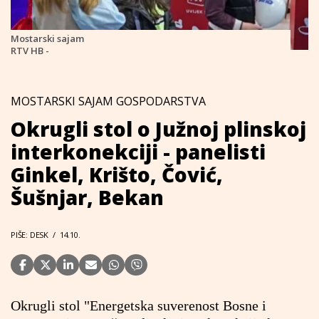
Mostarski sajam
RTV HB -
MOSTARSKI SAJAM GOSPODARSTVA
Okrugli stol o Južnoj plinskoj
interkonekciji - panelisti
Ginkel, Krišto, Čović,
Šušnjar, Bekan
PIŠE: DESK
/
14.10.
Okrugli stol "Energetska suverenost Bosne i