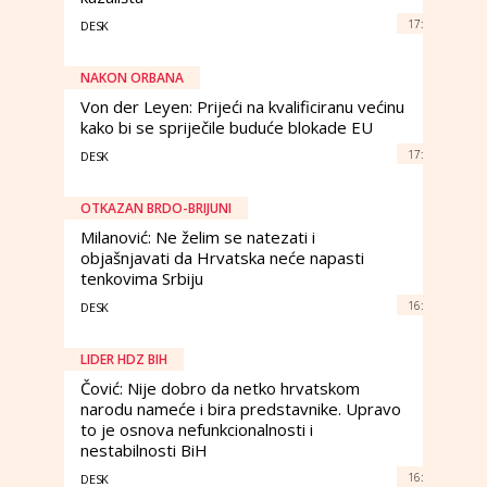
17:
DESK
NAKON ORBANA
Von der Leyen: Prijeći na kvalificiranu većinu
kako bi se spriječile buduće blokade EU
17:
DESK
OTKAZAN BRDO-BRIJUNI
Milanović: Ne želim se natezati i
objašnjavati da Hrvatska neće napasti
tenkovima Srbiju
16:
DESK
LIDER HDZ BIH
Čović: Nije dobro da netko hrvatskom
narodu nameće i bira predstavnike. Upravo
to je osnova nefunkcionalnosti i
nestabilnosti BiH
16:
DESK