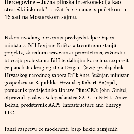
Hercegovine – Južna plinska interkonekcija kao
strateški iskorak" održat će se danas s početkom u
16 sati na Mostarskom sajmu.
Nakon uvodnog obraćanja predsjedateljice Vijeća
ministara BiH Borjane Krišto, o trenutnom stanju
projekta, aktualnim izazovima i prioritetima, važnosti i
utjecaju projekta na BiH te daljnjim koracima raspravit
će panelisti okruglog stola Dragan Čović, predsjednik
Hrvatskog narodnog sabora BiH; Ante Šušnjar, ministar
gospodarstva Republike Hrvatske; Robert Bošnjak,
pomoćnik predsjednika Uprave PlinaCRO; John Ginkel,
otpravnik poslova Veleposlanstva SAD-a u BiH te Amer
Bekan, predstavnik AAFS Infrastructure and Energy
LLC.
Panel raspravu će moderirati Josip Brkić, zamjenik