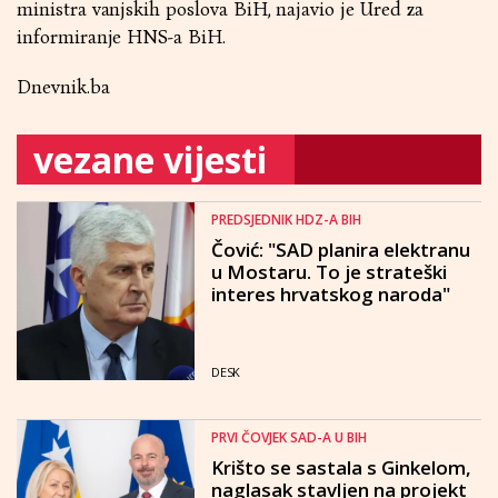
ministra vanjskih poslova BiH, najavio je Ured za
informiranje HNS-a BiH.
Dnevnik.ba
vezane vijesti
PREDSJEDNIK HDZ-A BIH
Čović: "SAD planira elektranu
u Mostaru. To je strateški
interes hrvatskog naroda"
DESK
PRVI ČOVJEK SAD-A U BIH
Krišto se sastala s Ginkelom,
naglasak stavljen na projekt