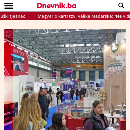
jesnac
Magyar o karti tzv. Velike Mađarske: "Ne vidim ništ
Copyright © Dnevnik.ba 2023.
CRNA KRONIKA
INTERVIEW
LIFESTYLE
VIJESTI
SPORT
TEME