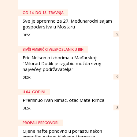
OD 14. DO 18. TRAVNJA
Sve je spremno za 27. Međunarodni sajam
gospodarstva u Mostaru
9:
DESK
BIVŠI AMERIČKI VELEPOSLANIK U BIH
Eric Nelson o izborima u Mađarskoj:
"Milorad Dodik je izgubio možda svog
najvećeg podržavatelja"
9:
DESK
U 64. GODINI
Preminuo Ivan Rimac, otac Mate Rimca
8:
DESK
PROPALI PREGOVORI
Cijene nafte ponovno u porastu nakon
američke najave blokade Hormuza