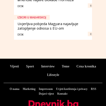
8:
DESK
IZBORI U MAĐARSKOJ
Uvjerljiva pobjeda Magyara najavljuje
zatopljenje odnosa s EU-om
8:
DESK
Vijesti
Sport
Interview
Teme
Crna kronika
Lifestyle
O nama
Marketing
Impressum
Uvjeti korištenja i privacy
RSS
Dojavi vijest
Kontakt