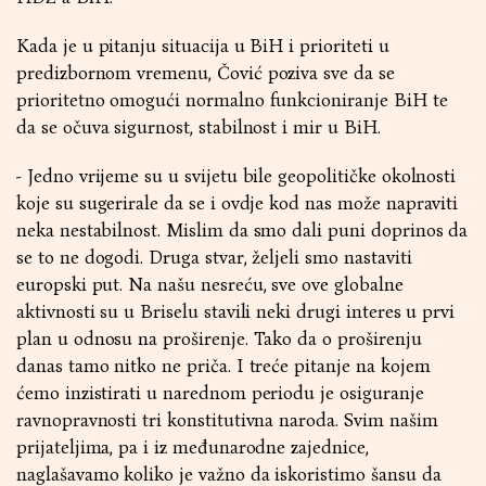
Kada je u pitanju situacija u BiH i prioriteti u
predizbornom vremenu, Čović poziva sve da se
prioritetno omogući normalno funkcioniranje BiH te
da se očuva sigurnost, stabilnost i mir u BiH.
- Jedno vrijeme su u svijetu bile geopolitičke okolnosti
koje su sugerirale da se i ovdje kod nas može napraviti
neka nestabilnost. Mislim da smo dali puni doprinos da
se to ne dogodi. Druga stvar, željeli smo nastaviti
europski put. Na našu nesreću, sve ove globalne
aktivnosti su u Briselu stavili neki drugi interes u prvi
plan u odnosu na proširenje. Tako da o proširenju
danas tamo nitko ne priča. I treće pitanje na kojem
ćemo inzistirati u narednom periodu je osiguranje
ravnopravnosti tri konstitutivna naroda. Svim našim
prijateljima, pa i iz međunarodne zajednice,
naglašavamo koliko je važno da iskoristimo šansu da