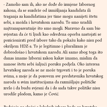
- Zamolio sam ih, ako ne dođe do izmjene Izbornog
zakona, da se suzdrže od izmišljanja kandidata ili
traganja za kandidatima jer time mogu nanijeti štetu
sebi, a možda i hrvatskom narodu. To smo uradili
najtransparentnije što smo mogli. Naravno da sam bio
svjestan da će ti ljudi kao određena oporba nastojati se
pozicionirati pred izbore tako da pokažu kako nisu pod
okriljem HDZ-a. To je legitimno i pluralizam je
dobrodošao i hrvatskom narodu. Ali samo zbog toga što
danas imamo Izborni zakon kakav imamo, mislim da
nanose štetu sebi šaljući poruku podjela. Oko interesa
hrvatskog naroda se ne može trgovati i to je poruka
svima, a moje je da pozovem sve predstavnika hrvatskog
naroda u svim institucijama da razmišljaju političke
zrelo i da budu svjesni da i do sada takve politike nisu
urodile plodom, kazao je Čović.