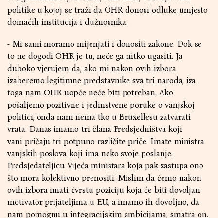
politike u kojoj se traži da OHR donosi odluke umjesto
domaćih institucija i dužnosnika.
- Mi sami moramo mijenjati i donositi zakone. Dok se
to ne dogodi OHR je tu, neće ga nitko ugasiti. Ja
duboko vjerujem da, ako mi nakon ovih izbora
izaberemo legitimne predstavnike sva tri naroda, iza
toga nam OHR uopće neće biti potreban. Ako
pošaljemo pozitivne i jedinstvene poruke o vanjskoj
politici, onda nam nema tko u Bruxellesu zatvarati
vrata. Danas imamo tri člana Predsjedništva koji
vani pričaju tri potpuno različite priče. Imate ministra
vanjskih poslova koji ima neko svoje poslanje.
Predsjedateljicu Vijeća ministara koja pak zastupa ono
što mora kolektivno prenositi. Mislim da ćemo nakon
ovih izbora imati čvrstu poziciju koja će biti dovoljan
motivator prijateljima u EU, a imamo ih dovoljno, da
nam pomognu u integracijskim ambicijama, smatra on.