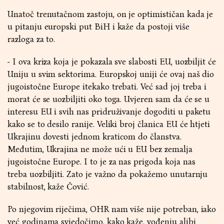
Unatoč trenutačnom zastoju, on je optimističan kada je
u pitanju europski put BiH i kaže da postoji više
razloga za to.
- I ova kriza koja je pokazala sve slabosti EU, uozbiljit će
Uniju u svim sektorima. Europskoj uniji će ovaj naš dio
jugoistočne Europe itekako trebati. Već sad joj treba i
morat će se uozbiljiti oko toga. Uvjeren sam da će se u
interesu EU i svih nas pridruživanje dogoditi u paketu
kako se to desilo ranije. Veliki broj članica EU će htjeti
Ukrajinu dovesti jednom kraticom do članstva.
Međutim, Ukrajina ne može ući u EU bez zemalja
jugoistočne Europe. I to je za nas prigoda koja nas
treba uozbiljiti. Zato je važno da pokažemo unutarnju
stabilnost, kaže Čović.
Po njegovim riječima, OHR nam više nije potreban, iako
već godinama svjedočimo, kako kaže, vođenju alibi