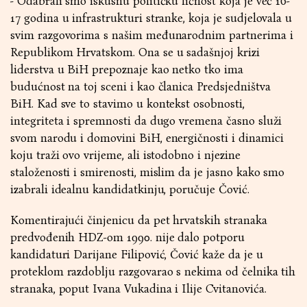
- Odabrali smo iskusnu političku ličnost koja je već 16-
17 godina u infrastrukturi stranke, koja je sudjelovala u
svim razgovorima s našim međunarodnim partnerima i
Republikom Hrvatskom. Ona se u sadašnjoj krizi
liderstva u BiH prepoznaje kao netko tko ima
budućnost na toj sceni i kao članica Predsjedništva
BiH. Kad sve to stavimo u kontekst osobnosti,
integriteta i spremnosti da dugo vremena časno služi
svom narodu i domovini BiH, energičnosti i dinamici
koju traži ovo vrijeme, ali istodobno i njezine
staloženosti i smirenosti, mislim da je jasno kako smo
izabrali idealnu kandidatkinju, poručuje Čović.
Komentirajući činjenicu da pet hrvatskih stranaka
predvođenih HDZ-om 1990. nije dalo potporu
kandidaturi Darijane Filipović, Čović kaže da je u
proteklom razdoblju razgovarao s nekima od čelnika tih
stranaka, poput Ivana Vukadina i Ilije Cvitanovića.