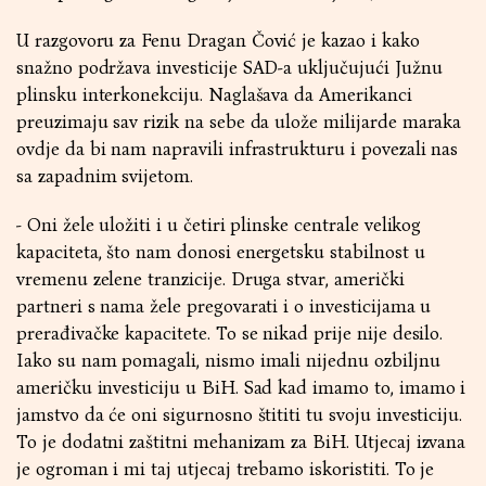
U razgovoru za Fenu Dragan Čović je kazao i kako
snažno podržava investicije SAD-a uključujući Južnu
plinsku interkonekciju. Naglašava da Amerikanci
preuzimaju sav rizik na sebe da ulože milijarde maraka
ovdje da bi nam napravili infrastrukturu i povezali nas
sa zapadnim svijetom.
- Oni žele uložiti i u četiri plinske centrale velikog
kapaciteta, što nam donosi energetsku stabilnost u
vremenu zelene tranzicije. Druga stvar, američki
partneri s nama žele pregovarati i o investicijama u
prerađivačke kapacitete. To se nikad prije nije desilo.
Iako su nam pomagali, nismo imali nijednu ozbiljnu
američku investiciju u BiH. Sad kad imamo to, imamo i
jamstvo da će oni sigurnosno štititi tu svoju investiciju.
To je dodatni zaštitni mehanizam za BiH. Utjecaj izvana
je ogroman i mi taj utjecaj trebamo iskoristiti. To je