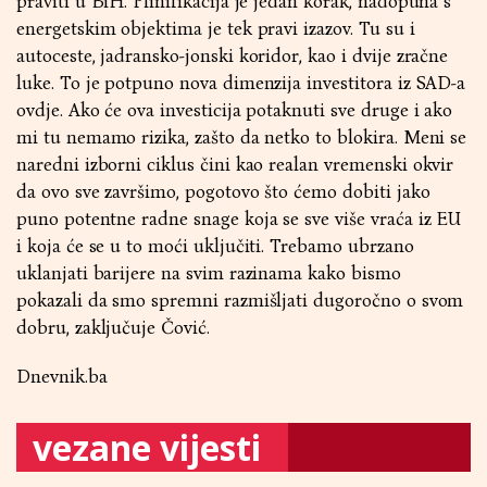
praviti u BiH. Plinifikacija je jedan korak, nadopuna s
energetskim objektima je tek pravi izazov. Tu su i
autoceste, jadransko-jonski koridor, kao i dvije zračne
luke. To je potpuno nova dimenzija investitora iz SAD-a
ovdje. Ako će ova investicija potaknuti sve druge i ako
mi tu nemamo rizika, zašto da netko to blokira. Meni se
naredni izborni ciklus čini kao realan vremenski okvir
da ovo sve završimo, pogotovo što ćemo dobiti jako
puno potentne radne snage koja se sve više vraća iz EU
i koja će se u to moći uključiti. Trebamo ubrzano
uklanjati barijere na svim razinama kako bismo
pokazali da smo spremni razmišljati dugoročno o svom
dobru, zaključuje Čović.
Dnevnik.ba
vezane vijesti