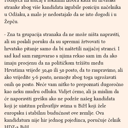
Podsjeća na slučaj s lokalnih izbora kada su hrvatske
stranke zbog više kandidata izgubile poziciju načelnika
u Odžaku, a malo je nedostajalo da se isto dogodi i u
Žepču.
- Zna ta grupacija stranaka da ne može ništa napraviti,
ali su poslali poruku da su spremni žrtvovati to
hrvatsko pitanje samo da bi naštetili najjačoj stranci. I
sad kad sam razgovarao s njima rekao sam im da ako
imaju procjenu da na političkom tržištu među
Hrvatima vrijede 30,40 ili 50 posto, da to raspravimo, ali
ako vrijedite 5-6 posto, nemojte zbog toga ugrožavati
onih 90 posto. Neće vam nitko to prepoznati dugoročno
kao neku mudru odluku. Vidjet ćemo, ali ja mislim da
će naporaviti grešku ako ne podrže našeg kandidata
koji je uistitnu prihvatljiv svima u BiH koji žele
europsku i stabilnu budućnost ove zemlje. Ova
kandidatura nije hir jednog pojedinca, poručuje čelnik
HDZ-a BiH.