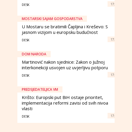
17:
DESK
MOSTARSKI SAJAM GOSPODARSTVA
U Mostaru se bratimili Čapljina i Kreševo: S
jasnom vizijom u europsku budućnost
17:
DESK
DOM NARODA
Martinović nakon sjednice: Zakon o Južnoj
interkonekciji usvojen uz uvjerljivu potporu
17:
DESK
PREDSJEDATELJICA VM
Krišto: Europski put BiH ostaje prioritet,
implementacija reformi zavisi od svih nivoa
vlasti
17:
DESK