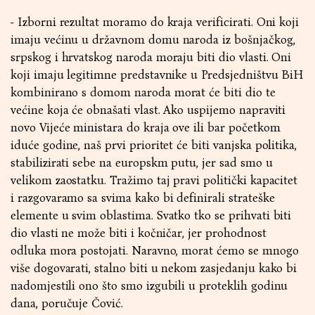
- Izborni rezultat moramo do kraja verificirati. Oni koji
imaju većinu u državnom domu naroda iz bošnjačkog,
srpskog i hrvatskog naroda moraju biti dio vlasti. Oni
koji imaju legitimne predstavnike u Predsjedništvu BiH
kombinirano s domom naroda morat će biti dio te
većine koja će obnašati vlast. Ako uspijemo napraviti
novo Vijeće ministara do kraja ove ili bar početkom
iduće godine, naš prvi prioritet će biti vanjska politika,
stabilizirati sebe na europskm putu, jer sad smo u
velikom zaostatku. Tražimo taj pravi politički kapacitet
i razgovaramo sa svima kako bi definirali strateške
elemente u svim oblastima. Svatko tko se prihvati biti
dio vlasti ne može biti i kočničar, jer prohodnost
odluka mora postojati. Naravno, morat ćemo se mnogo
više dogovarati, stalno biti u nekom zasjedanju kako bi
nadomjestili ono što smo izgubili u proteklih godinu
dana, poručuje Čović.