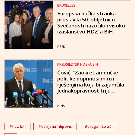
BRUXELLES
Europska pučka stranka
proslavila 50. obljetnicu.
Svečanosti nazočilo i visoko
izaslanstvo HDZ-a BiH
DESK
PREDSJEDNIK HDZ-A BIH
Čović: "Zaokret američke
politike doprinosi miru i
rješenjima koja bi zajamčila
jednakopravnost triju
konstitutivnih naroda u ovoj
zemlji"
HINA
#hdz bih
#darijana filipović
#dragan čović