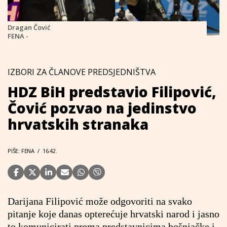
Dragan Čović
FENA -
IZBORI ZA ČLANOVE PREDSJEDNIŠTVA
HDZ BiH predstavio Filipović,
Čović pozvao na jedinstvo
hrvatskih stranaka
PIŠE: FENA
/
16.42.
Darijana Filipović može odgovoriti na svako
pitanje koje danas opterećuje hrvatski narod i jasno
to komunicirati prema predstavnicima bošnjačke i