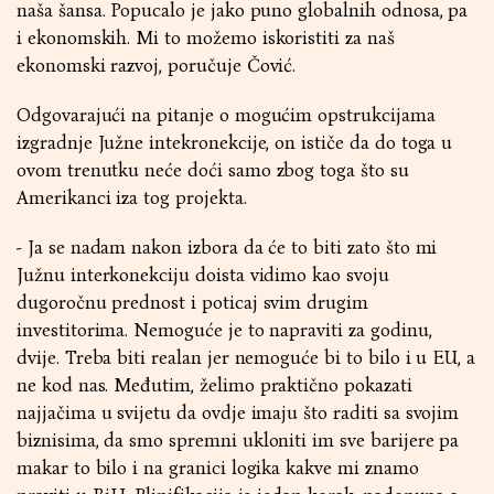
naša šansa. Popucalo je jako puno globalnih odnosa, pa
i ekonomskih. Mi to možemo iskoristiti za naš
ekonomski razvoj, poručuje Čović.
Odgovarajući na pitanje o mogućim opstrukcijama
izgradnje Južne intekronekcije, on ističe da do toga u
ovom trenutku neće doći samo zbog toga što su
Amerikanci iza tog projekta.
- Ja se nadam nakon izbora da će to biti zato što mi
Južnu interkonekciju doista vidimo kao svoju
dugoročnu prednost i poticaj svim drugim
investitorima. Nemoguće je to napraviti za godinu,
dvije. Treba biti realan jer nemoguće bi to bilo i u EU, a
ne kod nas. Međutim, želimo praktično pokazati
najjačima u svijetu da ovdje imaju što raditi sa svojim
biznisima, da smo spremni ukloniti im sve barijere pa
makar to bilo i na granici logika kakve mi znamo