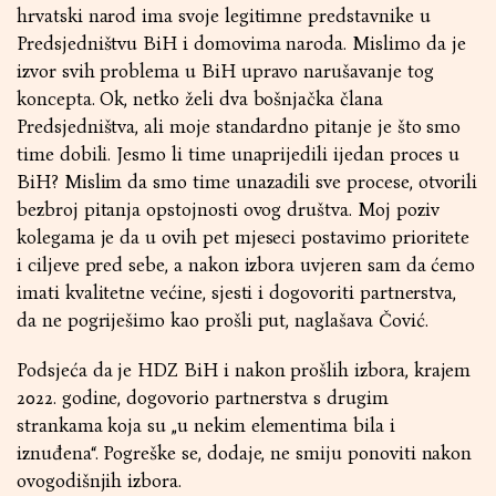
hrvatski narod ima svoje legitimne predstavnike u
Predsjedništvu BiH i domovima naroda. Mislimo da je
izvor svih problema u BiH upravo narušavanje tog
koncepta. Ok, netko želi dva bošnjačka člana
Predsjedništva, ali moje standardno pitanje je što smo
time dobili. Jesmo li time unaprijedili ijedan proces u
BiH? Mislim da smo time unazadili sve procese, otvorili
bezbroj pitanja opstojnosti ovog društva. Moj poziv
kolegama je da u ovih pet mjeseci postavimo prioritete
i ciljeve pred sebe, a nakon izbora uvjeren sam da ćemo
imati kvalitetne većine, sjesti i dogovoriti partnerstva,
da ne pogriješimo kao prošli put, naglašava Čović.
Podsjeća da je HDZ BiH i nakon prošlih izbora, krajem
2022. godine, dogovorio partnerstva s drugim
strankama koja su „u nekim elementima bila i
iznuđena“. Pogreške se, dodaje, ne smiju ponoviti nakon
ovogodišnjih izbora.