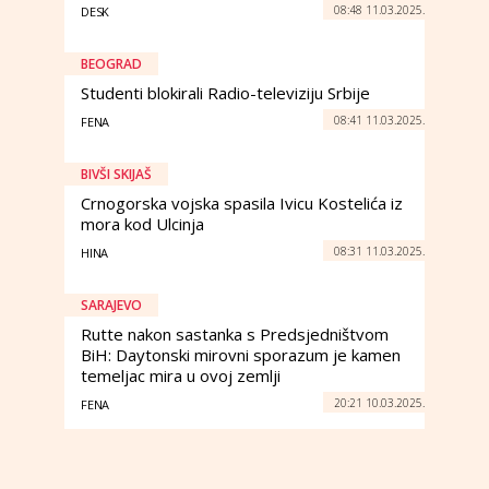
08:48 11.03.2025.
DESK
BEOGRAD
Studenti blokirali Radio-televiziju Srbije
08:41 11.03.2025.
FENA
BIVŠI SKIJAŠ
Crnogorska vojska spasila Ivicu Kostelića iz
mora kod Ulcinja
08:31 11.03.2025.
HINA
SARAJEVO
Rutte nakon sastanka s Predsjedništvom
BiH: Daytonski mirovni sporazum je kamen
temeljac mira u ovoj zemlji
20:21 10.03.2025.
FENA