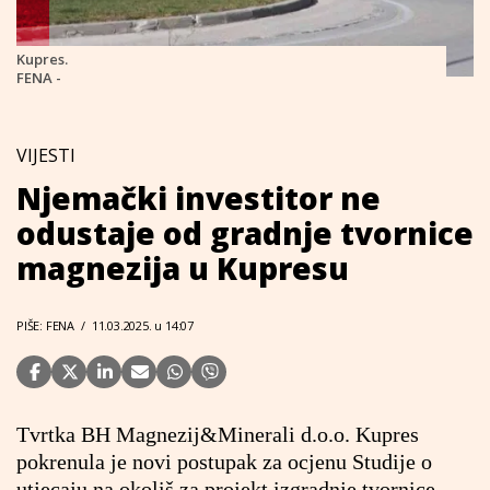
Kupres.
FENA -
VIJESTI
Njemački investitor ne
odustaje od gradnje tvornice
magnezija u Kupresu
PIŠE: FENA
/
11.03.2025. u 14:07
Tvrtka BH Magnezij&Minerali d.o.o. Kupres
pokrenula je novi postupak za ocjenu Studije o
utjecaju na okoliš za projekt izgradnje tvornice