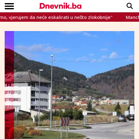
jerujem da neće eskalirati u nešto zlokobnije"
Manchester 
Copyright © Dnevnik.ba 2023.
CRNA KRONIKA
INTERVIEW
LIFESTYLE
VIJESTI
SPORT
TEME