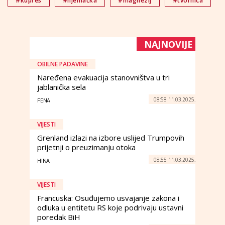
#kupres
#njemačka
#magnezij
#tvornica
NAJNOVIJE
OBILNE PADAVINE
Naređena evakuacija stanovništva u tri
jablanička sela
08:58 11.03.2025.
FENA
VIJESTI
Grenland izlazi na izbore uslijed Trumpovih
prijetnji o preuzimanju otoka
08:55 11.03.2025.
HINA
VIJESTI
Francuska: Osuđujemo usvajanje zakona i
odluka u entitetu RS koje podrivaju ustavni
poredak BiH