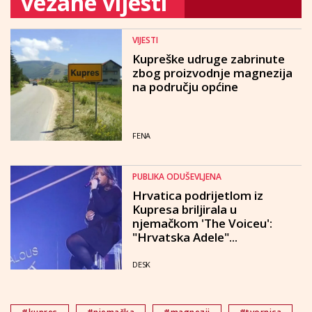
vezane vijesti
VIJESTI
Kupreške udruge zabrinute
zbog proizvodnje magnezija
na području općine
FENA
PUBLIKA ODUŠEVLJENA
Hrvatica podrijetlom iz
Kupresa briljirala u
njemačkom 'The Voiceu':
"Hrvatska Adele"...
DESK