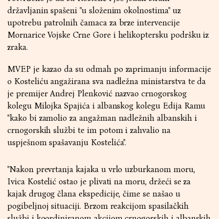
državljanin spašeni "u složenim okolnostima" uz
upotrebu patrolnih čamaca za brze intervencije
Mornarice Vojske Crne Gore i helikoptersku podršku iz
zraka.
MVEP je kazao da su odmah po zaprimanju informacije
o Kosteliću angažirana sva nadležna ministarstva te da
je premijer Andrej Plenković nazvao crnogorskog
kolegu Milojka Spajića i albanskog kolegu Edija Ramu
"kako bi zamolio za angažman nadležnih albanskih i
crnogorskih službi te im potom i zahvalio na
uspješnom spašavanju Kostelića".
"Nakon prevrtanja kajaka u vrlo uzburkanom moru,
Ivica Kostelić ostao je plivati na moru, držeći se za
kajak drugog člana ekspedicije, čime se našao u
pogibeljnoj situaciji. Brzom reakcijom spasilačkih
službi i koordiniranom akcijom crnogorskih i albanskih