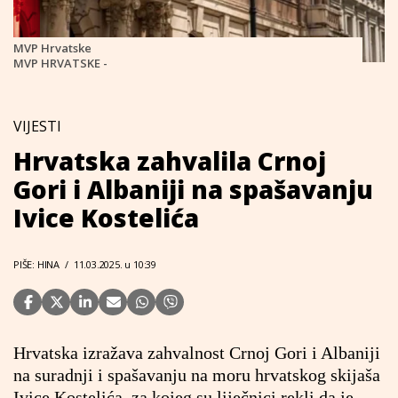
MVP Hrvatske
MVP HRVATSKE -
VIJESTI
Hrvatska zahvalila Crnoj
Gori i Albaniji na spašavanju
Ivice Kostelića
PIŠE: HINA
/
11.03.2025. u 10:39
Hrvatska izražava zahvalnost Crnoj Gori i Albaniji
na suradnji i spašavanju na moru hrvatskog skijaša
Ivice Kostelića, za kojeg su liječnici rekli da je