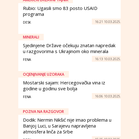
Rubio: Ugasili smo 83 posto USAID
programa
16:21 10.03.2025.
DESK
MINERALI
Sjedinjene Države očekuju znatan napredak
u razgovorima s Ukrajinom oko minerala
16:13 10.03.2025.
FENA
OCJENJIVANJE UZORAKA
Mostarski sajam: Hercegovačka vina iz
godine u godinu sve bolja
16:06 10.03.2025.
FENA
POZIVA NA RAZGOVOR
Dodik: Nermin Nikšić nije imao problema u
Banjoj Luci, u Sarajevu napravljena
atmosfera linča za Srbe