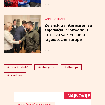
DESK
SAMIT U TIRANI
Zelenski zainteresiran za
zajedničku proizvodnju
streljiva sa zemljama
jugoistočne Europe
DESK
#ivica kostelić
#crba gora
#albanija
#hrvatska
NAJNOVIJE
AMERIČKI DRŽAVNI TAJNIK