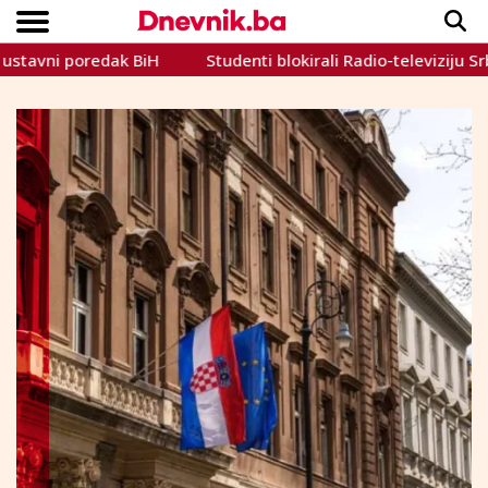
i poredak BiH
Studenti blokirali Radio-televiziju Srbije
Copyright © Dnevnik.ba 2023.
CRNA KRONIKA
INTERVIEW
LIFESTYLE
VIJESTI
SPORT
TEME