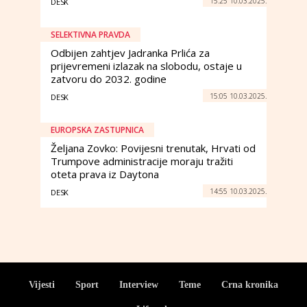
15:25 10.03.2025.
DESK
SELEKTIVNA PRAVDA
Odbijen zahtjev Jadranka Prlića za
prijevremeni izlazak na slobodu, ostaje u
zatvoru do 2032. godine
15:05 10.03.2025.
DESK
EUROPSKA ZASTUPNICA
Željana Zovko: Povijesni trenutak, Hrvati od
Trumpove administracije moraju tražiti
oteta prava iz Daytona
14:55 10.03.2025.
DESK
Vijesti
Sport
Interview
Teme
Crna kronika