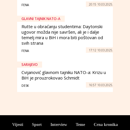
20:15 10.03.2025.
FENA
GLAVNI TAJNIK NATO-A
Rutte u obraćanju studentima: Daytonski
ugovor možda nije savršen, ali je i dalje
temelj mira u BiH i mora biti poštovan od
svih strana
17:12 10.03.2025.
FENA
SARAJEVO
Cvijanović glavnom tajniku NATO-a: Krizu u
BiH je prouzrokovao Schmidt
16:57 10.03.2025.
DESK
Vijesti
Sport
Interview
Teme
Crna kronika