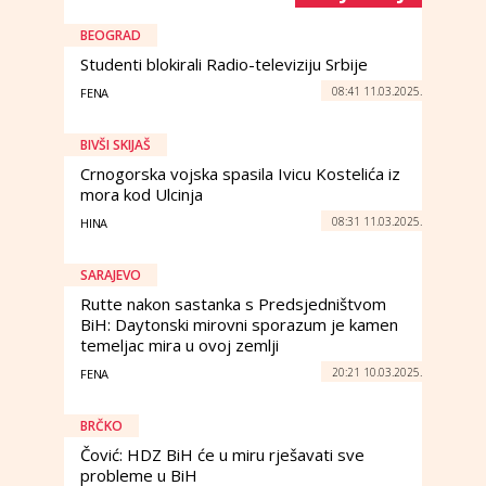
BEOGRAD
Studenti blokirali Radio-televiziju Srbije
08:41 11.03.2025.
FENA
BIVŠI SKIJAŠ
Crnogorska vojska spasila Ivicu Kostelića iz
mora kod Ulcinja
08:31 11.03.2025.
HINA
SARAJEVO
Rutte nakon sastanka s Predsjedništvom
BiH: Daytonski mirovni sporazum je kamen
temeljac mira u ovoj zemlji
20:21 10.03.2025.
FENA
BRČKO
Čović: HDZ BiH će u miru rješavati sve
probleme u BiH