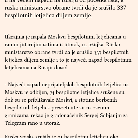
rusko ministarstvo obrane tvrdi da je srušilo 337
bespilotnih letjelica diljem zemlje.
Ukrajina je napala Moskvu bespilotnim letjelicama u
ranim jutarnjim satima u utorak, 11. ožujka. Rusko
ministarstvo obrane tvrdi da je srušilo 337 bespilotnih
letjelica diljem zemlje i to je najveći napad bespilotnim
letjelicama na Rusiju dosad.
- Najveći napad neprijateljskih bespilotnih letjelica na
Moskvu je odbijen, 74 bespilotne letjelice srušene su
dok su se približavale Moskvi, a stotine borbenih
bespilotnih letjelica presretnute su na raznim
granicama, rekao je gradonačelnik Sergej Sobjanjin za
Telegram rano u utorak.
Ruska vojska srušila je 91 bespilotnu letjelicu oko