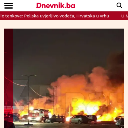
kove: Poljska uvjerljivo vodeća, Hrvatska u vrhu
U Mostaru
Copyright © Dnevnik.ba 2023.
CRNA KRONIKA
INTERVIEW
LIFESTYLE
VIJESTI
SPORT
TEME