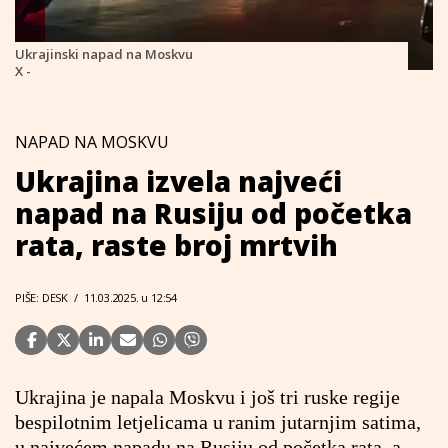
Ukrajinski napad na Moskvu
X -
NAPAD NA MOSKVU
Ukrajina izvela najveći
napad na Rusiju od početka
rata, raste broj mrtvih
PIŠE: DESK
/
11.03.2025. u 12:54
Ukrajina je napala Moskvu i još tri ruske regije
bespilotnim letjelicama u ranim jutarnjim satima,
u najvećem napadu na Rusiju od početka rata, a