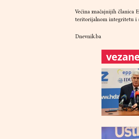
Većina značajnijih članica 
teritorijalnom integritetu 
Dnevnik.ba
vezane 