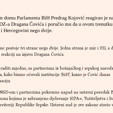
m domu Parlamenta BiH Predrag Kojović reagirao je n
HDZ-a Dragana Čovića i poručio mu da u ovom trenutku
i i Hercegovini nego dvije.
e postoje tri strane nego dvije. Jedna strana je mir i EU, a 
 reakciji na izjavu Dragana Čovića.
raditi zajedno, sa partnerima iz bošnjačkog i srpskog naroda,
kako bismo očuvali institucije BiH", kazao je Čović danas
aciju.
SNSD-om i partnerima pokrenuo napad na ustavni poredak B
ona kojima je zabranjeno djelovanje SIPA-e, Tužiteljstva i 
eritoriji Republike Srpske. Ustavni sud je ove zakone stavio