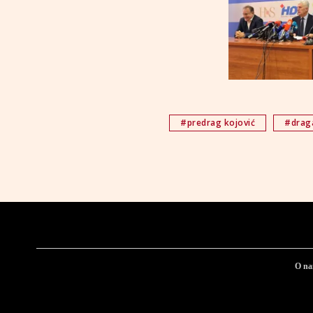
#predrag kojović
#draga
O n