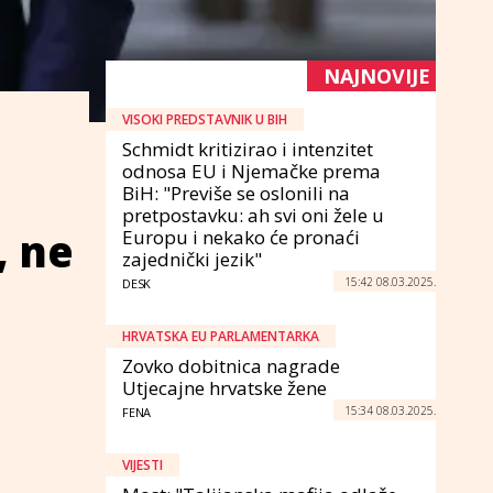
NAJNOVIJE
VISOKI PREDSTAVNIK U BIH
Schmidt kritizirao i intenzitet
odnosa EU i Njemačke prema
BiH: "Previše se oslonili na
pretpostavku: ah svi oni žele u
, ne
Europu i nekako će pronaći
zajednički jezik"
15:42 08.03.2025.
DESK
HRVATSKA EU PARLAMENTARKA
Zovko dobitnica nagrade
Utjecajne hrvatske žene
15:34 08.03.2025.
FENA
VIJESTI