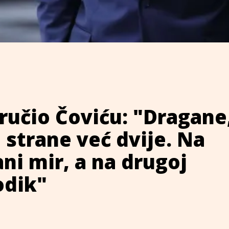
ručio Čoviću: "Dragane
i strane već dvije. Na
ani mir, a na drugoj
odik"