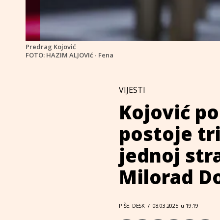
Predrag Kojović
FOTO: HAZIM ALJOVIć - Fena
VIJESTI
Kojović po
postoje tr
jednoj str
Milorad D
PIŠE: DESK
/
08.03.2025. u 19:19