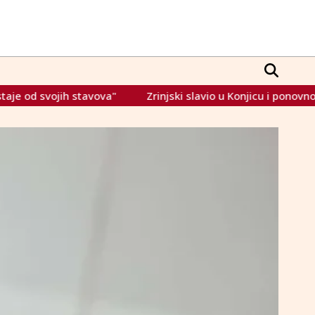
ova"
Zrinjski slavio u Konjicu i ponovno pobjegao Borcu na