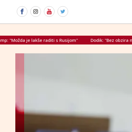
raditi s Rusijom"
Dodik: "Bez obzira na izjave američkog 