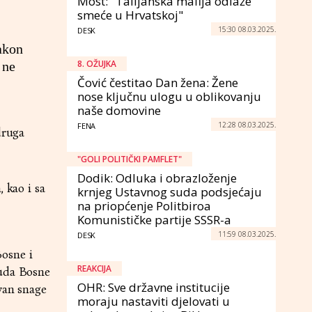
Most: "Talijanska mafija odlaže
smeće u Hrvatskoj"
15:30 08.03.2025.
DESK
akon
8. OŽUJKA
 ne
Čović čestitao Dan žena: Žene
nose ključnu ulogu u oblikovanju
naše domovine
12:28 08.03.2025.
FENA
druga
"GOLI POLITIČKI PAMFLET"
Dodik: Odluka i obrazloženje
 kao i sa
krnjeg Ustavnog suda podsjećaju
na priopćenje Politbiroa
Komunističke partije SSSR-a
11:59 08.03.2025.
DESK
osne i
REAKCIJA
Suda Bosne
OHR: Sve državne institucije
 van snage
moraju nastaviti djelovati u