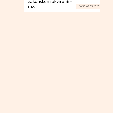
zakonskom okviru BiH
10:33 08.03.2025.
FENA