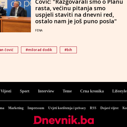
Čović: "Razgovarali smo o Planu
rasta, većinu pitanja smo
uspjeli staviti na dnevni red,
ostalo nam je još puno posla"
FENA
n čović
#milorad dodik
#bih
Vijesti
Sport
Interview
Teme
Crna kronika
Lifestyle
ama
Marketing
Impressum
Uvjeti korištenja i privacy
RSS
Dojavi vijest
Ko