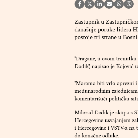
Zastupnik u Zastupničko
današnje poruke lidera 
postoje tri strane u Bosn
"Dragane, u ovom trenutku n
Dodik", napisao je Kojović u
"Moramo biti vrlo oprezni i 
međunarodnim zajednicama, 
komentarišući političku situ
Milorad Dodik je skupa s 
Hercegovine usvajanjem zak
i Hercegovine i VSTV-a na t
do konačne odluke.