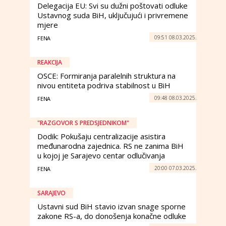
Delegacija EU: Svi su dužni poštovati odluke
Ustavnog suda BiH, uključujući i privremene
mjere
09:51 08.03.2025.
FENA
REAKCIJA
OSCE: Formiranja paralelnih struktura na
nivou entiteta podriva stabilnost u BiH
09:48 08.03.2025.
FENA
"RAZGOVOR S PREDSJEDNIKOM"
Dodik: Pokušaju centralizacije asistira
međunarodna zajednica. RS ne zanima BiH
u kojoj je Sarajevo centar odlučivanja
20:00 07.03.2025.
FENA
SARAJEVO
Ustavni sud BiH stavio izvan snage sporne
zakone RS-a, do donošenja konačne odluke