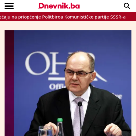
a priopćenje Politbiroa Komunističke partije SSSR-a
OHR: 
Copyright © Dnevnik.ba 2023.
CRNA KRONIKA
INTERVIEW
LIFESTYLE
VIJESTI
SPORT
TEME