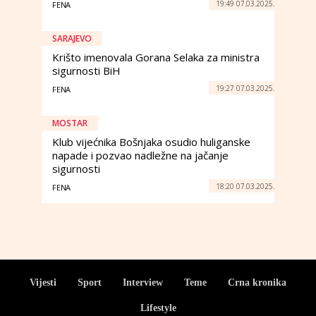
19:49 07.03.2025.
FENA
SARAJEVO
Krišto imenovala Gorana Selaka za ministra
sigurnosti BiH
19:27 07.03.2025.
FENA
MOSTAR
Klub vijećnika Bošnjaka osudio huliganske
napade i pozvao nadležne na jačanje
sigurnosti
18:20 07.03.2025.
FENA
Vijesti
Sport
Interview
Teme
Crna kronika
Lifestyle