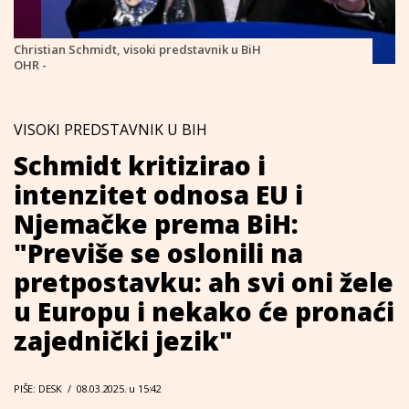
Christian Schmidt, visoki predstavnik u BiH
OHR -
VISOKI PREDSTAVNIK U BIH
Schmidt kritizirao i
intenzitet odnosa EU i
Njemačke prema BiH:
"Previše se oslonili na
pretpostavku: ah svi oni žele
u Europu i nekako će pronaći
zajednički jezik"
PIŠE: DESK
/
08.03.2025. u 15:42