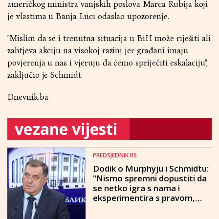
američkog ministra vanjskih poslova Marca Rubija koji
je vlastima u Banja Luci odaslao upozorenje.
"Mislim da se i trenutna situacija u BiH može riješiti ali
zahtjeva akciju na visokoj razini jer građani imaju
povjerenja u nas i vjeruju da ćemo spriječiti eskalaciju",
zaključio je Schmidt.
Dnevnik.ba
vezane vijesti
PREDSJEDNIK RS
Dodik o Murphyju i Schmidtu:
"Nismo spremni dopustiti da
se netko igra s nama i
eksperimentira s pravom,
zakonima i Ustavom"