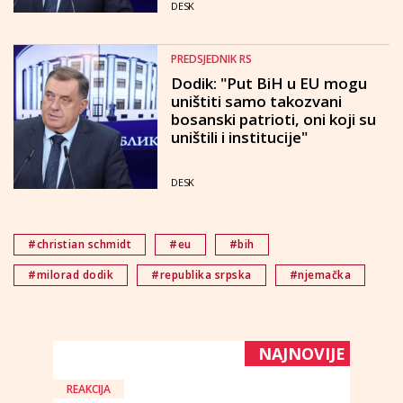
DESK
PREDSJEDNIK RS
Dodik: "Put BiH u EU mogu
uništiti samo takozvani
bosanski patrioti, oni koji su
uništili i institucije"
DESK
#christian schmidt
#eu
#bih
#milorad dodik
#republika srpska
#njemačka
NAJNOVIJE
REAKCIJA