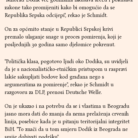
zakone tako promijeniti kako bi omogućio da se
Republika Srpska odcijepi", rekao je Schmidt.
On za općenito stanje u Republici Srpskoj krivi
premalo ulaganje snage u proces pomirenja, koji je
posljednjih 30 godina samo djelomice pokrenut.
"Politička klasa, pogotovo ljudi oko Dodika, su uvidjeli
da je s nacionalističko-etničkim pristupom u raspravi
lakše sakupljati bodove kod građana nego s
argumentima za pomirenje", rekao je Schmidt u
razgovoru za DLF, prenosi Deutsche Welle.
On je ukazao i na potrebu da se i vlastima u Beogradu
jasno mora dati do znanja da nema prelaženja crvenih
linija, posebice kada je u pitanju teritorijalni integritet
BiH. "To znači da u tom smjeru Dodik iz Beograda ne
smije dobivati podršku".