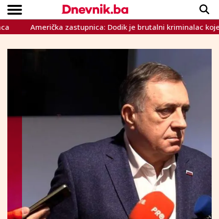
Američka zastupnica: Dodik je brutalni kriminalac kojeg treb
Copyright © Dnevnik.ba 2023.
CRNA KRONIKA
INTERVIEW
LIFESTYLE
VIJESTI
SPORT
TEME