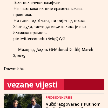
Голи политички памфлет.
Не знам како их није срамота колега
правника.
Ни слово од Устава, ни ријеч од права.
Због људи, чисто да виде колика је ово
бламажа правног…
pic.twitter.com/dn1BziqQWG
— Милорад Додик (@MiloradDodik)
March
8, 2025
Dnevnik.ba
vezane vijesti
PREDSJEDNIK SRBIJE
Vučić razgovarao s Putinom: