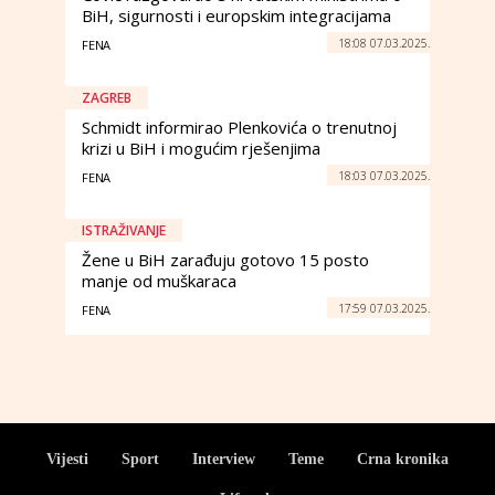
BiH, sigurnosti i europskim integracijama
18:08 07.03.2025.
FENA
ZAGREB
Schmidt informirao Plenkovića o trenutnoj
krizi u BiH i mogućim rješenjima
18:03 07.03.2025.
FENA
ISTRAŽIVANJE
Žene u BiH zarađuju gotovo 15 posto
manje od muškaraca
17:59 07.03.2025.
FENA
Vijesti
Sport
Interview
Teme
Crna kronika