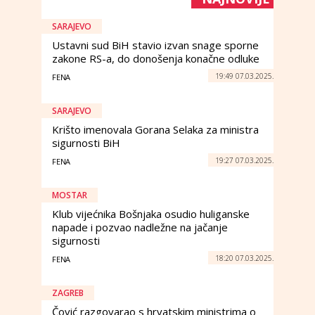
SARAJEVO
Ustavni sud BiH stavio izvan snage sporne
zakone RS-a, do donošenja konačne odluke
19:49 07.03.2025.
FENA
SARAJEVO
Krišto imenovala Gorana Selaka za ministra
sigurnosti BiH
19:27 07.03.2025.
FENA
MOSTAR
Klub vijećnika Bošnjaka osudio huliganske
napade i pozvao nadležne na jačanje
sigurnosti
18:20 07.03.2025.
FENA
ZAGREB
Čović razgovarao s hrvatskim ministrima o