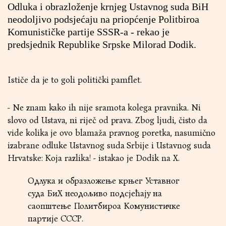
Odluka i obrazloženje krnjeg Ustavnog suda BiH
neodoljivo podsjećaju na priopćenje Politbiroa
Komunističke partije SSSR-a - rekao je
predsjednik Republike Srpske Milorad Dodik.
Ističe da je to goli politički pamflet.
- Ne znam kako ih nije sramota kolega pravnika. Ni
slovo od Ustava, ni riječ od prava. Zbog ljudi, čisto da
vide kolika je ovo blamaža pravnog poretka, nasumično
izabrane odluke Ustavnog suda Srbije i Ustavnog suda
Hrvatske: Koja razlika! - istakao je Dodik na X.
Одлука и образложење крњег Уставног
суда БиХ неодољиво подсјећаjу на
саопштење Политбироа Комунистичке
партије СССР.