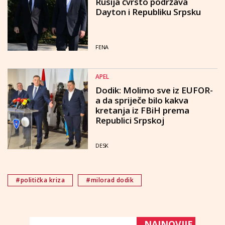
Rusija čvrsto podržava
Dayton i Republiku Srpsku
FENA
APEL
Dodik: Molimo sve iz EUFOR-
a da spriječe bilo kakva
kretanja iz FBiH prema
Republici Srpskoj
DESK
#politička kriza
#milorad dodik
NAJNOVIJE