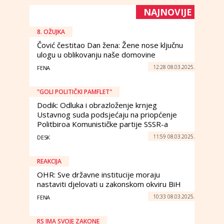
NAJNOVIJE
8. OŽUJKA
Čović čestitao Dan žena: Žene nose ključnu
ulogu u oblikovanju naše domovine
12:28 08.03.2025.
FENA
"GOLI POLITIČKI PAMFLET"
Dodik: Odluka i obrazloženje krnjeg
Ustavnog suda podsjećaju na priopćenje
Politbiroa Komunističke partije SSSR-a
11:59 08.03.2025.
DESK
REAKCIJA
OHR: Sve državne institucije moraju
nastaviti djelovati u zakonskom okviru BiH
10:33 08.03.2025.
FENA
RS IMA SVOJE ZAKONE