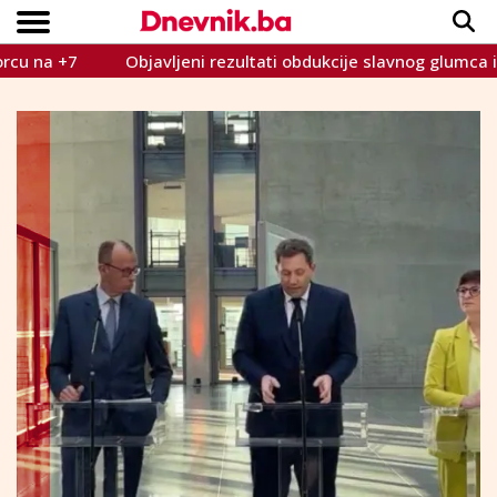
+7
Objavljeni rezultati obdukcije slavnog glumca i suprug
Copyright © Dnevnik.ba 2023.
CRNA KRONIKA
INTERVIEW
LIFESTYLE
VIJESTI
SPORT
TEME