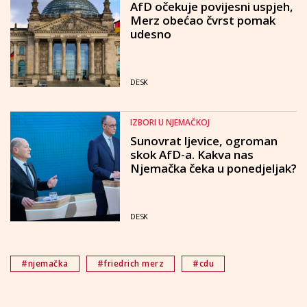
AfD očekuje povijesni uspjeh,
Merz obećao čvrst pomak
udesno
DESK
IZBORI U NJEMAČKOJ
Sunovrat ljevice, ogroman
skok AfD-a. Kakva nas
Njemačka čeka u ponedjeljak?
DESK
#njemačka
#friedrich merz
#cdu