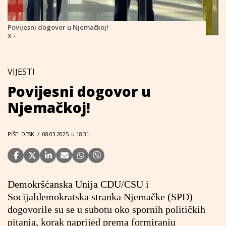
Povijesni dogovor u Njemačkoj!
X -
VIJESTI
Povijesni dogovor u
Njemačkoj!
PIŠE: DESK
/
08.03.2025. u 18:31
Demokršćanska Unija CDU/CSU i
Socijaldemokratska stranka Njemačke (SPD)
dogovorile su se u subotu oko spornih političkih
pitanja, korak naprijed prema formiranju