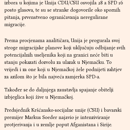
izbora u kojima je Unija CDU/CSU osvojila 28 a SPD 16
posto glasova, te su se stranke dogovorile oko spornih
pitanja, prvenstveno ograničavanja neregulirane
migracije.
Prema procjenama analitičara, Unija je progurala svoj
stroge migracijske planove koji uključuju odbijanje svih
potencijalnih useljenika koji na granici neće biti u
stanju pokazati dozvolu za ulazak u Njemačku. To
vrijedi i za one koji u Njemačkoj žele podnijeti zahtjev
za azilom što je bila najveća zamjerka SPD-a.
Također se do daljnjega zaustavlja spajanje obitelji
izbjeglica koji žive u Njemačkoj.
Predsjednik Kršćansko-socijalne unije (CSU) i bavarski
premijer Markus Soeder najavio je intenziviranje
protjerivanja i u zemlje poput Afganistana i Sirije.