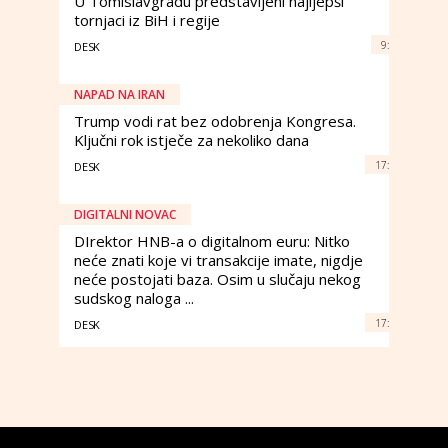
U Tomislavgradu predstavljeni najljepši
tornjaci iz BiH i regije
9:
DESK
NAPAD NA IRAN
Trump vodi rat bez odobrenja Kongresa.
Ključni rok istječe za nekoliko dana
17:
DESK
DIGITALNI NOVAC
DIrektor HNB-a o digitalnom euru: Nitko
neće znati koje vi transakcije imate, nigdje
neće postojati baza. Osim u slučaju nekog
sudskog naloga ...
17:
DESK