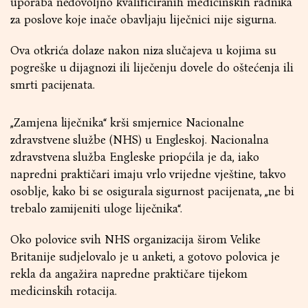
uporaba nedovoljno kvalificiranih medicinskih radnika
za poslove koje inače obavljaju liječnici nije sigurna.
Ova otkrića dolaze nakon niza slučajeva u kojima su
pogreške u dijagnozi ili liječenju dovele do oštećenja ili
smrti pacijenata.
„Zamjena liječnika“ krši smjernice Nacionalne
zdravstvene službe (NHS) u Engleskoj. Nacionalna
zdravstvena služba Engleske priopćila je da, iako
napredni praktičari imaju vrlo vrijedne vještine, takvo
osoblje, kako bi se osigurala sigurnost pacijenata, „ne bi
trebalo zamijeniti uloge liječnika“.
Oko polovice svih NHS organizacija širom Velike
Britanije sudjelovalo je u anketi, a gotovo polovica je
rekla da angažira napredne praktičare tijekom
medicinskih rotacija.