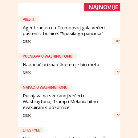
NAJNOVIJE
VIJESTI
Agent ranjen na Trumpovoj gala večeri
pušten iz bolnice: "Spasila ga pancirka"
10:
DESK
PUCNJAVA U WASHINGTONU
Napadač priznao tko mu je bio meta
9:
DESK
NAPAD U WASHINGTONU
Pucnjava na svečanoj večeri u
Washingtonu, Trump i Melania hitno
evakuirani s pozornice!
9:
DESK
LIFESTYLE