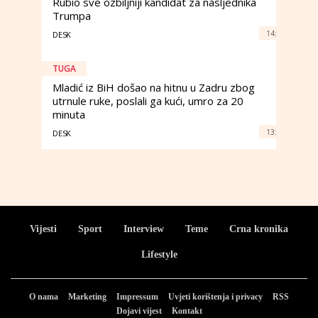
Rubio sve ozbiljniji kandidat za nasljednika
Trumpa
14:
DESK
TUGA
Mladić iz BiH došao na hitnu u Zadru zbog
utrnule ruke, poslali ga kući, umro za 20
minuta
13:
DESK
Vijesti
Sport
Interview
Teme
Crna kronika
Lifestyle
O nama
Marketing
Impressum
Uvjeti korištenja i privacy
RSS
Dojavi vijest
Kontakt