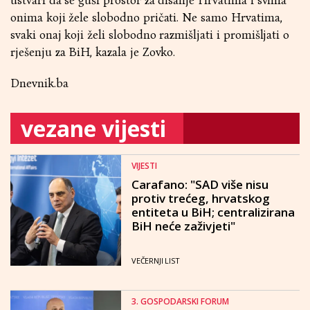
ustvari da se guši prostor za disanje Hrvatima i svima
onima koji žele slobodno pričati. Ne samo Hrvatima,
svaki onaj koji želi slobodno razmišljati i promišljati o
rješenju za BiH, kazala je Zovko.
Dnevnik.ba
vezane vijesti
VIJESTI
Carafano: "SAD više nisu
protiv trećeg, hrvatskog
entiteta u BiH; centralizirana
BiH neće zaživjeti"
VEČERNJI LIST
3. GOSPODARSKI FORUM