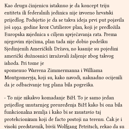
Kao drugu činjenicu istaknuo je da koncept triju
entiteta ili federalnih jedinica nije izvorno hrvatski
prijedlog. Podsjetio je da se takva ideja prvi put pojavila
još 1992. godine kroz Cutilierov plan, koji je predložila
Europska zajednica s ciljem sprječavanja rata. Prema
njegovim riječima, plan tada nije dobio podršku
Sjedinjenih Američkih Država, no kasnije su pojedini
američki dužnosnici izražavali žaljenje zbog takvog
ishoda. Pri tome je
spomenuo Warrena Zimmermanna i Williama
Montgomeryja, koji su, kako navodi, naknadno ocijenili
da je odbacivanje tog plana bila pogreška.
- To nije nikakvo komadanje BiH. To je samo jedan
prijedlog unutarnjeg preuređenja BiH kako bi ona bila
funkcionalna zemlja i kako bi se zaustavio taj
protekcionizam koji de facto postoji na terenu. Čak je i
visoki predstavnik, bivši Wolfgang Petritsch, rekao da su