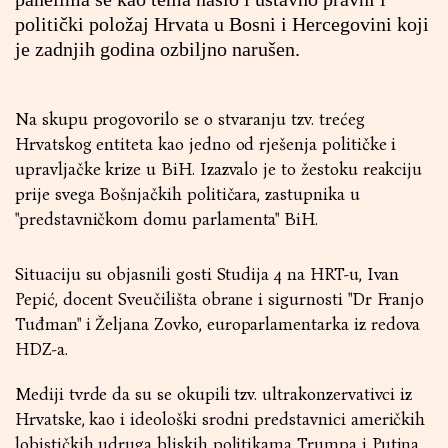
politički položaj Hrvata u Bosni i Hercegovini koji
je zadnjih godina ozbiljno narušen.
Na skupu progovorilo se o stvaranju tzv. trećeg
Hrvatskog entiteta kao jedno od rješenja političke i
upravljačke krize u BiH. Izazvalo je to žestoku reakciju
prije svega Bošnjačkih političara, zastupnika u
"predstavničkom domu parlamenta" BiH.
Situaciju su objasnili gosti Studija 4 na HRT-u, Ivan
Pepić, docent Sveučilišta obrane i sigurnosti "Dr Franjo
Tuđman" i Željana Zovko, europarlamentarka iz redova
HDZ-a.
Mediji tvrde da su se okupili tzv. ultrakonzervativci iz
Hrvatske, kao i ideološki srodni predstavnici američkih
lobističkih udruga bliskih politikama Trumpa i Putina.