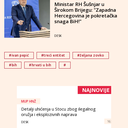
Ministar RH Šušnjar u
Širokom Brijegu: "Zapadna
Hercegovina je pokretačka
snaga BiH!"
DESK
#ivan pepić
#treći entitet
#željana zovko
#bih
#hrvati u bih
#
NAJNOVIJE
MUP HNŽ
Detalji uhićenja u Stocu zbog ilegalnog
oružja i eksplozivnih naprava
16:
DESK