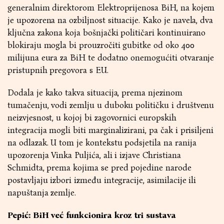
generalnim direktorom Elektroprijenosa BiH, na kojem
je upozorena na ozbiljnost situacije. Kako je navela, dva
ključna zakona koja bošnjački političari kontinuirano
blokiraju mogla bi prouzročiti gubitke od oko 400
milijuna eura za BiH te dodatno onemogućiti otvaranje
pristupnih pregovora s EU.
Dodala je kako takva situacija, prema njezinom
tumačenju, vodi zemlju u duboku političku i društvenu
neizvjesnost, u kojoj bi zagovornici europskih
integracija mogli biti marginalizirani, pa čak i prisiljeni
na odlazak. U tom je kontekstu podsjetila na ranija
upozorenja Vinka Puljića, ali i izjave Christiana
Schmidta, prema kojima se pred pojedine narode
postavljaju izbori između integracije, asimilacije ili
napuštanja zemlje.
Pepić: BiH već funkcionira kroz tri sustava