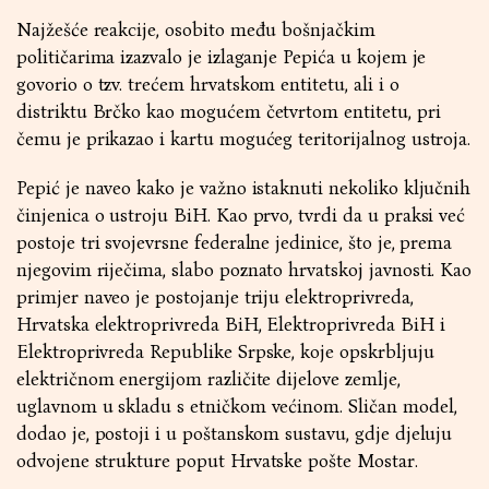
Najžešće reakcije, osobito među bošnjačkim
političarima izazvalo je izlaganje Pepića u kojem je
govorio o tzv. trećem hrvatskom entitetu, ali i o
distriktu Brčko kao mogućem četvrtom entitetu, pri
čemu je prikazao i kartu mogućeg teritorijalnog ustroja.
Pepić je naveo kako je važno istaknuti nekoliko ključnih
činjenica o ustroju BiH. Kao prvo, tvrdi da u praksi već
postoje tri svojevrsne federalne jedinice, što je, prema
njegovim riječima, slabo poznato hrvatskoj javnosti. Kao
primjer naveo je postojanje triju elektroprivreda,
Hrvatska elektroprivreda BiH, Elektroprivreda BiH i
Elektroprivreda Republike Srpske, koje opskrbljuju
električnom energijom različite dijelove zemlje,
uglavnom u skladu s etničkom većinom. Sličan model,
dodao je, postoji i u poštanskom sustavu, gdje djeluju
odvojene strukture poput Hrvatske pošte Mostar.