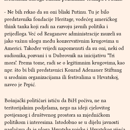
- Ne bih rekao da su oni bliski Putinu. Tu je bilo
predstavnika fondacije Heritage, vodećeg američkog
think tanka koji radi na razvoju javnih politika i
prijedloga. Već od Reaganove administracije zauzeli su
jako važnu ulogu među konzervativnim krugovima u
Americi. Također vrijedi napomenuti da su oni, neki od
sudionika, pozvani i u Dubrovnik na inicijativu "Tri
mora". Prema tome, radi se o legitimnim krugovima, kao
npr. što bi bili predstavnici Konrad Adenauer Stiftung
u srodnim organizacijama ili festivalima u Hrvatskoj,
naveo je Pepić.
Bošnjački političari ističu da BiH počiva, ne na
teritorijalnim podjelama, nego na ideji cjelovitog
povijesnog i društvenog prostora sa zajedničkom
politikom i interesima. Istodobno se u dijelu javnosti
naglašava da je uloga Hrvatske vojske i Hrvatskog vijeća