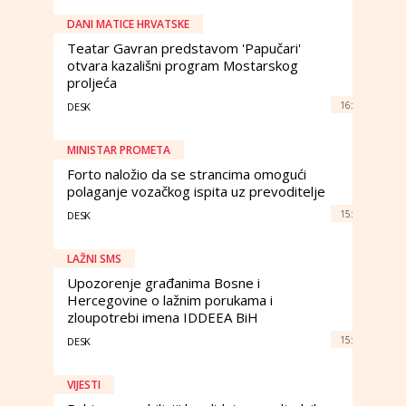
DANI MATICE HRVATSKE
Teatar Gavran predstavom 'Papučari'
otvara kazališni program Mostarskog
proljeća
16:
DESK
MINISTAR PROMETA
Forto naložio da se strancima omogući
polaganje vozačkog ispita uz prevoditelje
15:
DESK
LAŽNI SMS
Upozorenje građanima Bosne i
Hercegovine o lažnim porukama i
zloupotrebi imena IDDEEA BiH
15:
DESK
VIJESTI