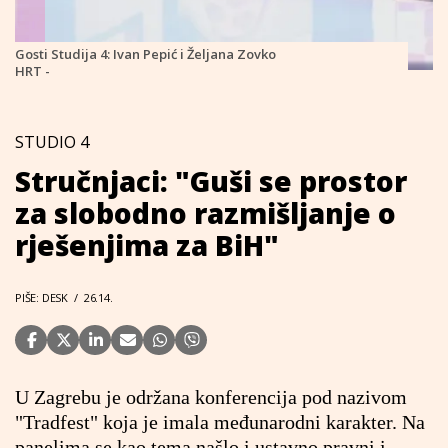
Gosti Studija 4: Ivan Pepić i Željana Zovko
HRT -
STUDIO 4
Stručnjaci: "Guši se prostor
za slobodno razmišljanje o
rješenjima za BiH"
PIŠE: DESK
/
26.14.
U Zagrebu je održana konferencija pod nazivom
"Tradfest" koja je imala međunarodni karakter. Na
panelima se kao tema našlo i ustavno pravni i