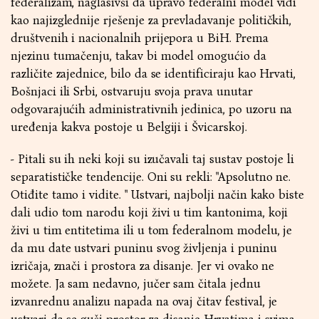
federalizam, naglasivši da upravo federalni model vidi
kao najizglednije rješenje za prevladavanje političkih,
društvenih i nacionalnih prijepora u BiH. Prema
njezinu tumačenju, takav bi model omogućio da
različite zajednice, bilo da se identificiraju kao Hrvati,
Bošnjaci ili Srbi, ostvaruju svoja prava unutar
odgovarajućih administrativnih jedinica, po uzoru na
uređenja kakva postoje u Belgiji i Švicarskoj.
- Pitali su ih neki koji su izučavali taj sustav postoje li
separatističke tendencije. Oni su rekli: "Apsolutno ne.
Otiđite tamo i vidite. " Ustvari, najbolji način kako biste
dali udio tom narodu koji živi u tim kantonima, koji
živi u tim entitetima ili u tom federalnom modelu, je
da mu date ustvari puninu svog življenja i puninu
izričaja, znači i prostora za disanje. Jer vi ovako ne
možete. Ja sam nedavno, jučer sam čitala jednu
izvanrednu analizu napada na ovaj čitav festival, je