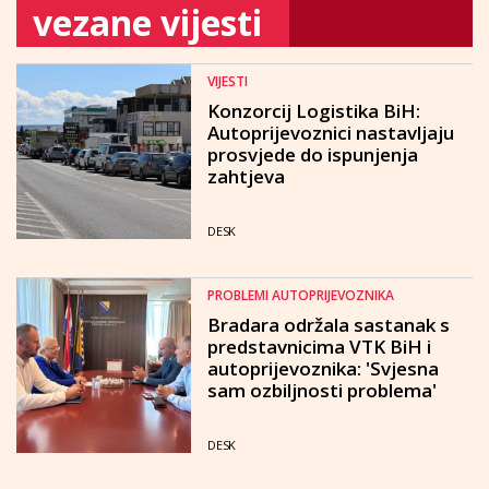
vezane vijesti
VIJESTI
Konzorcij Logistika BiH:
Autoprijevoznici nastavljaju
prosvjede do ispunjenja
zahtjeva
DESK
PROBLEMI AUTOPRIJEVOZNIKA
Bradara održala sastanak s
predstavnicima VTK BiH i
autoprijevoznika: 'Svjesna
sam ozbiljnosti problema'
DESK