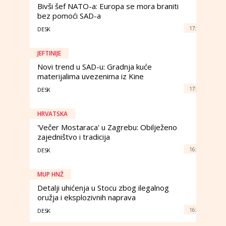
Bivši šef NATO-a: Europa se mora braniti
bez pomoći SAD-a
17:
DESK
JEFTINIJE
Novi trend u SAD-u: Gradnja kuće
materijalima uvezenima iz Kine
17:
DESK
HRVATSKA
'Večer Mostaraca' u Zagrebu: Obilježeno
zajedništvo i tradicija
16:
DESK
MUP HNŽ
Detalji uhićenja u Stocu zbog ilegalnog
oružja i eksplozivnih naprava
16:
DESK