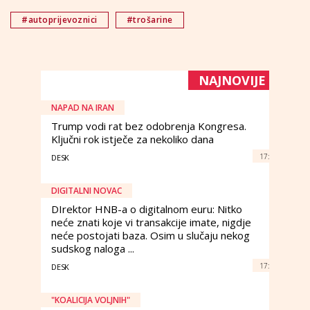
#autoprijevoznici
#trošarine
NAJNOVIJE
NAPAD NA IRAN
Trump vodi rat bez odobrenja Kongresa.
Ključni rok istječe za nekoliko dana
17:
DESK
DIGITALNI NOVAC
DIrektor HNB-a o digitalnom euru: Nitko
neće znati koje vi transakcije imate, nigdje
neće postojati baza. Osim u slučaju nekog
sudskog naloga ...
17:
DESK
"KOALICIJA VOLJNIH"