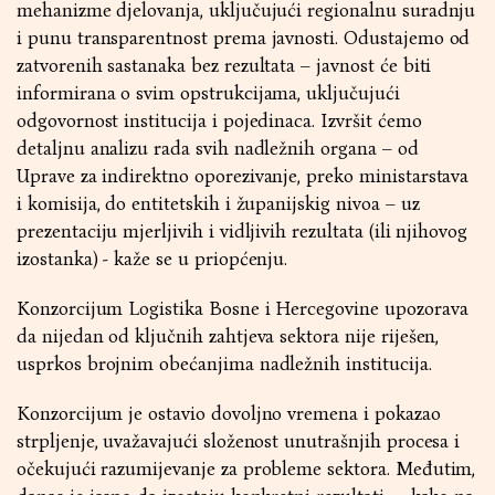
mehanizme djelovanja, uključujući regionalnu suradnju
i punu transparentnost prema javnosti. Odustajemo od
zatvorenih sastanaka bez rezultata – javnost će biti
informirana o svim opstrukcijama, uključujući
odgovornost institucija i pojedinaca. Izvršit ćemo
detaljnu analizu rada svih nadležnih organa – od
Uprave za indirektno oporezivanje, preko ministarstava
i komisija, do entitetskih i županijskig nivoa – uz
prezentaciju mjerljivih i vidljivih rezultata (ili njihovog
izostanka) - kaže se u priopćenju.
Konzorcijum Logistika Bosne i Hercegovine upozorava
da nijedan od ključnih zahtjeva sektora nije riješen,
usprkos brojnim obećanjima nadležnih institucija.
Konzorcijum je ostavio dovoljno vremena i pokazao
strpljenje, uvažavajući složenost unutrašnjih procesa i
očekujući razumijevanje za probleme sektora. Međutim,