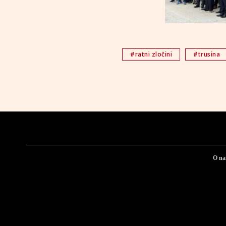
#ratni zločini
#trusina
O n