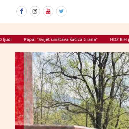
tava šačica tirana"
HDZ BiH predstavio Filipović, Čović po