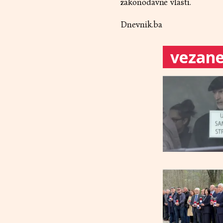
zakonodavne vlasti.
Dnevnik.ba
vezane 