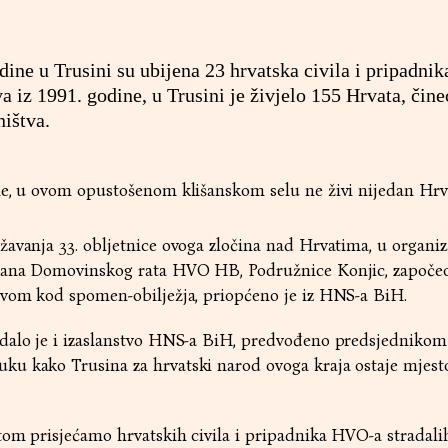
dine u Trusini su ubijena 23 hrvatska civila i pripadni
 iz 1991. godine, u Trusini je živjelo 155 Hrvata, čine
ištva.
ne, u ovom opustošenom klišanskom selu ne živi nijedan Hrv
avanja 33. obljetnice ovoga zločina nad Hrvatima, u organiza
erana Domovinskog rata HVO HB, Podružnice Konjic, započeo
tvom kod spomen-obilježja, priopćeno je iz HNS-a BiH.
dalo je i izaslanstvo HNS-a BiH, predvođeno predsjednikom
u kako Trusina za hrvatski narod ovoga kraja ostaje mjes
tom prisjećamo hrvatskih civila i pripadnika HVO-a stradali