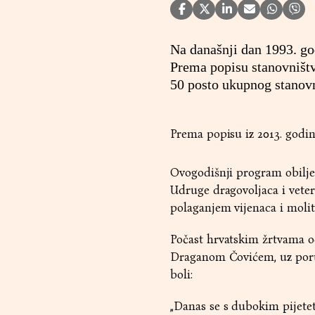
Na današnji dan 1993. go
Prema popisu stanovništva
50 posto ukupnog stanovn
Prema popisu iz 2013. godi
Ovogodišnji program obiljež
Udruge dragovoljaca i vet
polaganjem vijenaca i moli
Počast hrvatskim žrtvama o
Draganom Čovićem, uz poruk
boli:
„Danas se s dubokim pijete