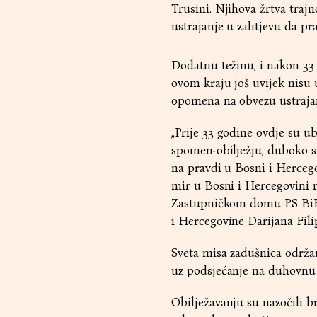
Trusini. Njihova žrtva trajno
ustrajanje u zahtjevu da pra
Dodatnu težinu, i nakon 33
ovom kraju još uvijek nisu u
opomena na obvezu ustrajanj
„Prije 33 godine ovdje su ub
spomen-obilježju, duboko su
na pravdi u Bosni i Hercegov
mir u Bosni i Hercegovini mo
Zastupničkom domu PS BiH 
i Hercegovine Darijana Fili
Sveta misa zadušnica održan
uz podsjećanje na duhovnu d
Obilježavanju su nazočili b