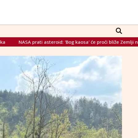
'Bog kaosa' će proći bliže Zemlji nego mnogi sateliti u orbiti