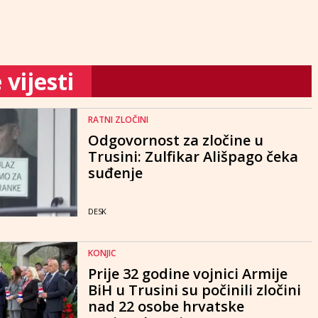
vijesti
RATNI ZLOČINI
Odgovornost za zločine u
Trusini: Zulfikar Ališpago čeka
suđenje
DESK
KONJIC
Prije 32 godine vojnici Armije
BiH u Trusini su počinili zločini
nad 22 osobe hrvatske