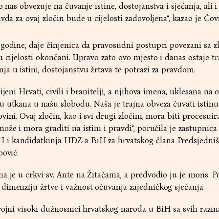
 nas obvezuje na čuvanje istine, dostojanstva i sjećanja, ali i
vda za ovaj zločin bude u cijelosti zadovoljena“, kazao je Čovi
 godine, daje činjenica da pravosudni postupci povezani sa 
 cijelosti okončani. Upravo zato ovo mjesto i danas ostaje tr
a u istini, dostojanstvu žrtava te potrazi za pravdom.
ijeni Hrvati, civili i branitelji, a njihova imena, uklesana na
 utkana u našu slobodu. Naša je trajna obveza čuvati istinu 
ini. Ovaj zločin, kao i svi drugi zločini, mora biti procesuira
že i mora graditi na istini i pravdi“, poručila je zastupnica
i kandidatkinja HDZ-a BiH za hrvatskog člana Predsjedniš
pović.
a je u crkvi sv. Ante na Žitačama, a predvodio ju je mons. P
imenziju žrtve i važnost očuvanja zajedničkog sjećanja.
rojni visoki dužnosnici hrvatskog naroda u BiH sa svih razina