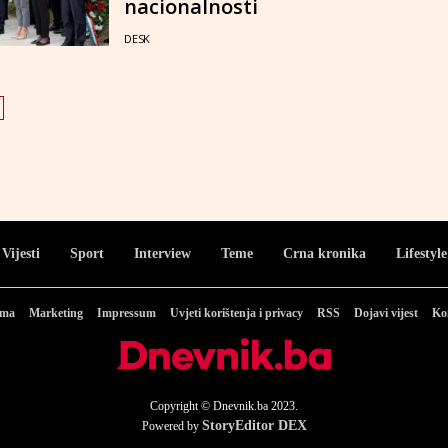
nacionalnosti
DESK
Vijesti
Sport
Interview
Teme
Crna kronika
Lifestyle
ama
Marketing
Impressum
Uvjeti korištenja i privacy
RSS
Dojavi vijest
Ko
Copyright © Dnevnik.ba 2023.
StoryEditor DEX
Powered by