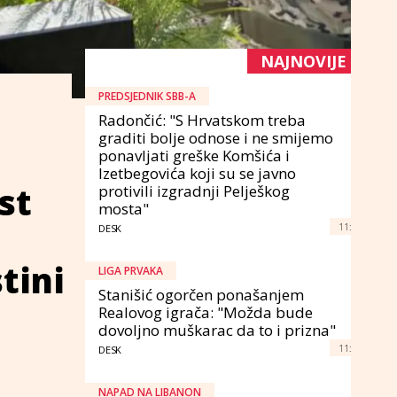
NAJNOVIJE
PREDSJEDNIK SBB-A
Radončić: "S Hrvatskom treba
graditi bolje odnose i ne smijemo
ponavljati greške Komšića i
Izetbegovića koji su se javno
st
protivili izgradnji Pelješkog
mosta"
11:
DESK
tini
LIGA PRVAKA
Stanišić ogorčen ponašanjem
Realovog igrača: "Možda bude
dovoljno muškarac da to i prizna"
11:
DESK
NAPAD NA LIBANON