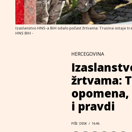
Izaslanstvo HNS-a BiH odalo počast žrtvama: Trusina ostaje tra
HNS BIH -
HERCEGOVINA
Izaslanstv
žrtvama: T
opomena, m
i pravdi
PIŠE: DESK
/
16.46.