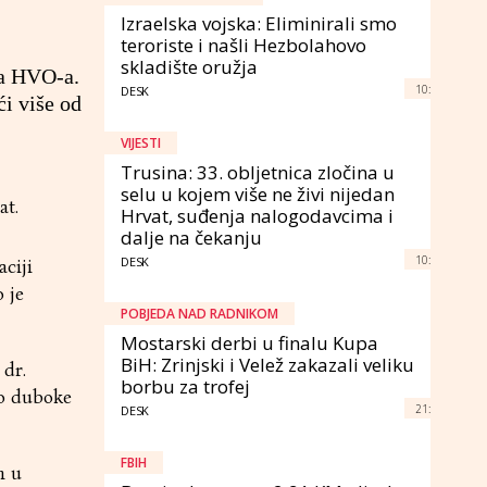
Izraelska vojska: Eliminirali smo
teroriste i našli Hezbolahovo
skladište oružja
ka HVO-a.
10:
DESK
ći više od
VIJESTI
Trusina: 33. obljetnica zločina u
selu u kojem više ne živi nijedan
at.
Hrvat, suđenja nalogodavcima i
dalje na čekanju
10:
DESK
ciji
 je
POBJEDA NAD RADNIKOM
Mostarski derbi u finalu Kupa
BiH: Zrinjski i Velež zakazali veliku
 dr.
borbu za trofej
to duboke
21:
DESK
FBIH
h u