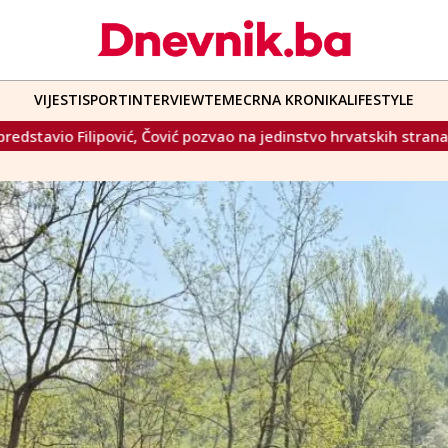
VIJESTI
SPORT
INTERVIEW
TEME
CRNA KRONIKA
LIFESTYLE
zvao na jedinstvo hrvatskih stranaka
NASA prati asteroid: 