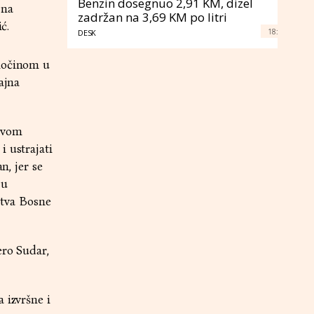
Benzin dosegnuo 2,91 KM, dizel
 na
zadržan na 3,69 KM po litri
ć.
18:
DESK
zločinom u
ajna
 ovom
i ustrajati
n, jer se
 u
tva Bosne
ero Sudar,
 izvršne i