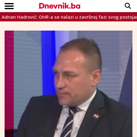
 Hadrović: OHR-a se nalazi u završnoj fazi svog postojanja
Copyright © Dnevnik.ba 2023.
CRNA KRONIKA
INTERVIEW
LIFESTYLE
VIJESTI
SPORT
TEME