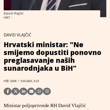
David Vlajčić
HRT -
DAVID VLAJČIĆ
Hrvatski ministar: "Ne
smijemo dopustiti ponovno
preglasavanje naših
sunarodnjaka u BiH"
PIŠE: DESK
/
3.06.2026., 9:23
Ministar poljoprivrede RH David Vlajčić