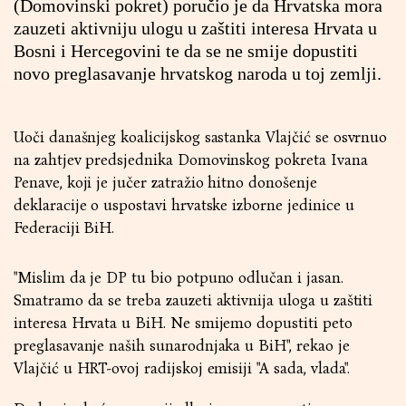
(Domovinski pokret) poručio je da Hrvatska mora
zauzeti aktivniju ulogu u zaštiti interesa Hrvata u
Bosni i Hercegovini te da se ne smije dopustiti
novo preglasavanje hrvatskog naroda u toj zemlji.
Uoči današnjeg koalicijskog sastanka Vlajčić se osvrnuo
na zahtjev predsjednika Domovinskog pokreta Ivana
Penave, koji je jučer zatražio hitno donošenje
deklaracije o uspostavi hrvatske izborne jedinice u
Federaciji BiH.
"Mislim da je DP tu bio potpuno odlučan i jasan.
Smatramo da se treba zauzeti aktivnija uloga u zaštiti
interesa Hrvata u BiH. Ne smijemo dopustiti peto
preglasavanje naših sunarodnjaka u BiH", rekao je
Vlajčić u HRT-ovoj radijskoj emisiji "A sada, vlada".