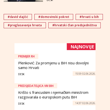
#david vlajčić
#domovinski pokret
#hrvati u bih
#preglasavanje hrvata
#hrvatski član predsjedništva
NAJNOVIJE
PREMIJER RH
Plenković: Za promjenu u BiH nisu dovoljni
samo Hrvati
15:59 02.06.2026.
DESK
PREDSJEDATELJICA VM BIH
Krišto s francuskim i njemačkim ministrom
razgovarala o europskom putu BiH
14:37 02.06.2026.
DESK