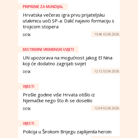
PRIPREME ZA MUNDIJAL
Hrvatska večeras igra prvu prijateljsku
utakmicu uoči SP-a: Dalić najavio formaciju s
trojicom stopera
13:46 02.06.2026.
DESK
EKSTREMNI VREMENSKI UVJETI
UN upozorava na mogućnost jakog El Nina
koji će dodatno zagrijati svijet
12:12 02.06.2026.
DESK
VIJESTI
Prošle godine više Hrvata otišlo iz
Njemačke nego što ih se doselilo
12:04 02.06.2026.
DESK
VIJESTI
Policija u Širokom Brijegu zaplijenila heroin