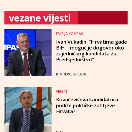
vezane vijesti
EMISIJA KOMPAS
Ivan Vukadin: "Hrvatima gade
BiH – moguć je dogovor oko
zajedničkog kandidata za
Predsjedništvo"
RTV HERCEG-BOSNE
VIJESTI
Kovačevićeva kandidatura
podiže političke zahtjeve
Hrvata?
DESK