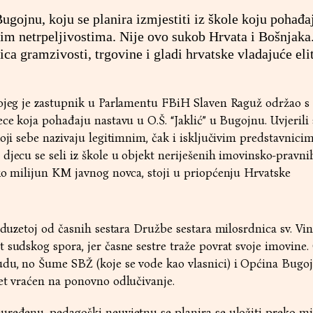
gojnu, koju se planira izmjestiti iz škole koju pohađaj
m netrpeljivostima. Nije ovo sukob Hrvata i Bošnjaka
ica gramzivosti, trgovine i gladi hrvatske vladajuće eli
kojeg je zastupnik u Parlamentu FBiH Slaven Raguž održao s
ece koja pohađaju nastavu u O.Š. “Jaklić” u Bugojnu. Uvjerili
koji sebe nazivaju legitimnim, čak i isključivim predstavnici
djecu se seli iz škole u objekt neriješenih imovinsko-pravni
ko milijun KM javnog novca, stoji u priopćenju Hrvatske
 oduzetoj od časnih sestara Družbe sestara milosrdnica sv. Vi
 sudskog spora, jer časne sestre traže povrat svoje imovine.
du, no Šume SBŽ (koje se vode kao vlasnici) i Općina Bugoj
et vraćen na ponovno odlučivanje.
uređenu, pedagoški neuvjetnu se planira se uložiti preko m