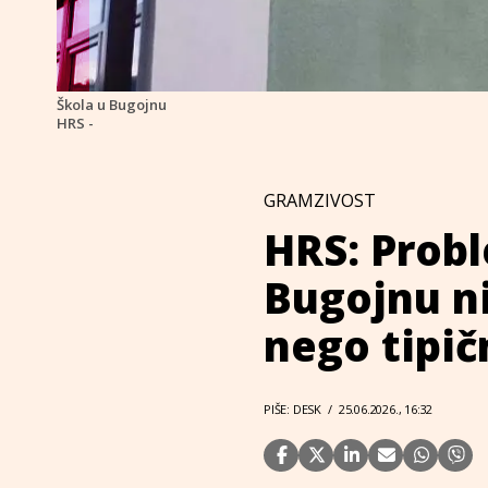
Škola u Bugojnu
HRS -
GRAMZIVOST
HRS: Prob
Bugojnu n
nego tipi
PIŠE: DESK
/
25.06.2026., 16:32