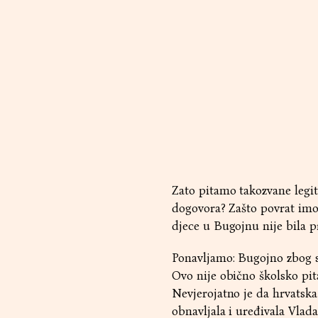
Zato pitamo takozvane legiti
dogovora? Zašto povrat imov
djece u Bugojnu nije bila pr
Ponavljamo: Bugojno zbog sv
Ovo nije obično školsko pi
Nevjerojatno je da hrvatska 
obnavljala i uređivala Vlada