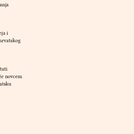
anja
ja i
 hrvatskog
tati
ože novcem
vatsku