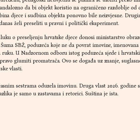
andalozno da bi objekt koristio na ograničeno razdoblje od 
bina djece i sudbina objekta ponovno bile neizvjesne. Drug
danas želi preseliti u pravni i politički eksperiment.
luku o preseljenju hrvatske djece donosi ministarstvo obraz
a Šuma SBŽ, poduzeća koje ne da povrat imovine, imenovana 
h ruku. U Nadzornom odboru istog poduzeća sjede i hrvatski
pravo glumiti promatrača. Ovo se događa uz znanje, suglasno
ke vlasti.
 časnim sestrama oduzela imovinu. Druga vlast 2026. godine s
zlika je samo u zastavama i retorici. Suština je ista.