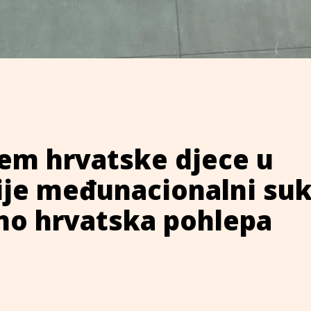
lem hrvatske djece u
ije međunacionalni suk
čno hrvatska pohlepa