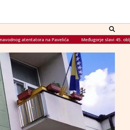
Međugorje slavi 45. obljetnicu ukazanja: Tisuće hodočasnik