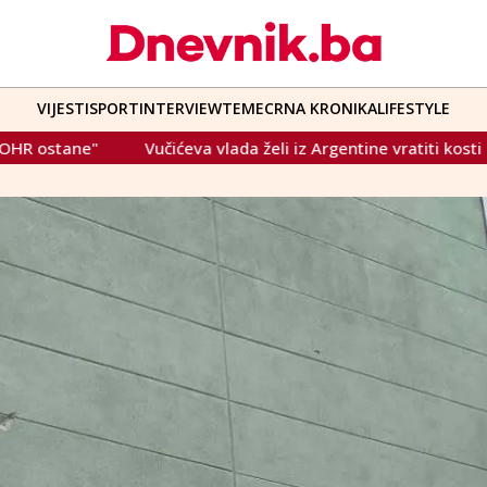
VIJESTI
SPORT
INTERVIEW
TEME
CRNA KRONIKA
LIFESTYLE
li iz Argentine vratiti kosti navodnog atentatora na Pavelića