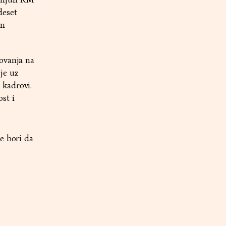
deset
im
ovanja na
je uz
 kadrovi.
st i
e bori da