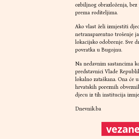
ozbiljnog obrazloženja, bez
prema roditeljima.
Ako vlast želi izmjestiti dj
netransparentno trošenje ja
lokacijsko odobrenje. Sve dr
povratka u Bugojnu.
Na nedavnim sastancima ko
predstavnici Vlade Republik
lokalno zataškana. Ona će u
hrvatskih poreznih obveznik
djecu iz tih institucija izm
Dnevnik.ba
vezane 