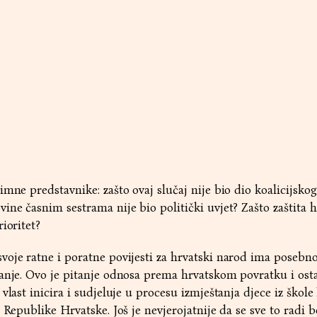
mne predstavnike: zašto ovaj slučaj nije bio dio koalicijskog
ine časnim sestrama nije bio politički uvjet? Zašto zaštita 
ioritet?
oje ratne i poratne povijesti za hrvatski narod ima posebno
tanje. Ovo je pitanje odnosa prema hrvatskom povratku i ost
vlast inicira i sudjeluje u procesu izmještanja djece iz škole 
 Republike Hrvatske. Još je nevjerojatnije da se sve to radi b