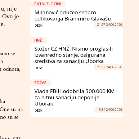
RATNI ZLOČINI
u, nije
Milanović oduzeo sedam
. Ovo je
odlikovanja Branimiru Glavašu
te.
21:27 24.06.2026.
DESK
HNŽ
Stožer CZ HNŽ: Nismo proglasili
 smo se
izvanredno stanje, osigurana
sredstva za sanaciju Uborka
ma
21:22 24.06.2026.
DESK
h odnosa,
POŽAR
Vlada FBiH odobrila 300.000 KM
za hitnu sanaciju deponije
nka
Uborak
 One su na
19:34 24.06.2026.
DESK
no su se
ilijun KM