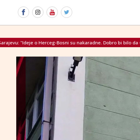
nakaradne. Dobro bi bilo da OHR ostane"
Vučićeva vlada že