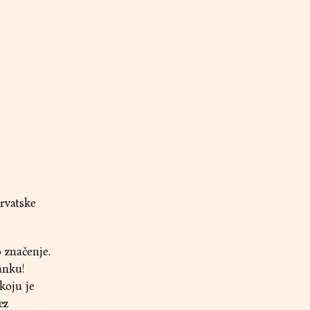
hrvatske
 značenje.
anku!
koju je
ez