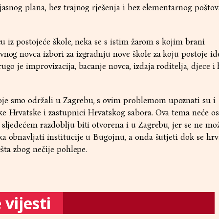
 jasnog plana, bez trajnog rješenja i bez elementarnog poštov
ecu iz postojeće škole, neka se s istim žarom s kojim brani
vnog novca izbori za izgradnju nove škole za koju postoje ide
ugo je improvizacija, bacanje novca, izdaja roditelja, djece i
je smo održali u Zagrebu, s ovim problemom upoznati su i
e Hrvatske i zastupnici Hrvatskog sabora. Ova tema neće os
 sljedećem razdoblju biti otvorena i u Zagrebu, jer se ne m
a obnavljati institucije u Bugojnu, a onda šutjeti dok se hr
ješta zbog nečije pohlepe.
vijesti