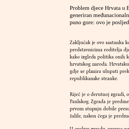
Problem djece Hrvata u Bu
generiran međunacionalni
puno gore: ovo je posljed
Zaključak je ovo sastanka 
predstavnicima roditelja dj
kako izgleda politika onih 
hrvatskog naroda. Hrvatsku 
gdje se planira ulupati pre
republikanske stranke.
Riječ je o derutnoj zgradi,
Paulskog. Zgrada je predmet
prvom stupnju dobile presu
žalile, nakon čega je predm
U ovakvu zgradu, pravno ne