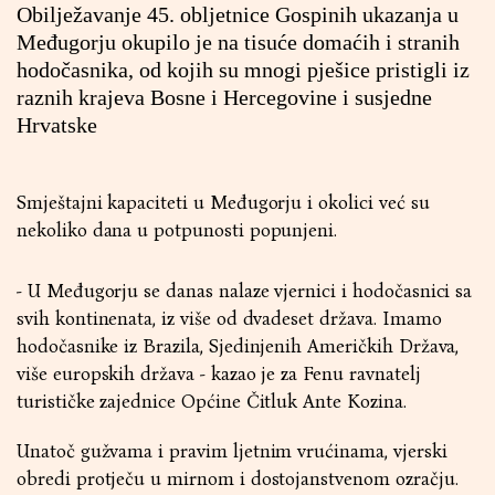
Obilježavanje 45. obljetnice Gospinih ukazanja u
Međugorju okupilo je na tisuće domaćih i stranih
hodočasnika, od kojih su mnogi pješice pristigli iz
raznih krajeva Bosne i Hercegovine i susjedne
Hrvatske
Smještajni kapaciteti u Međugorju i okolici već su
nekoliko dana u potpunosti popunjeni.
- U Međugorju se danas nalaze vjernici i hodočasnici sa
svih kontinenata, iz više od dvadeset država. Imamo
hodočasnike iz Brazila, Sjedinjenih Američkih Država,
više europskih država - kazao je za Fenu ravnatelj
turističke zajednice Općine Čitluk Ante Kozina.
Unatoč gužvama i pravim ljetnim vrućinama, vjerski
obredi protječu u mirnom i dostojanstvenom ozračju.