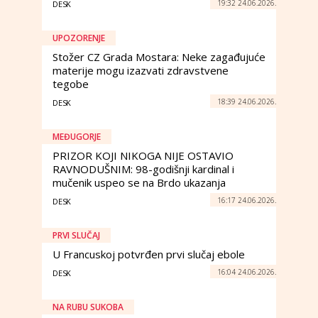
19:32 24.06.2026.
DESK
UPOZORENJE
Stožer CZ Grada Mostara: Neke zagađujuće
materije mogu izazvati zdravstvene
tegobe
18:39 24.06.2026.
DESK
MEĐUGORJE
PRIZOR KOJI NIKOGA NIJE OSTAVIO
RAVNODUŠNIM: 98-godišnji kardinal i
mučenik uspeo se na Brdo ukazanja
16:17 24.06.2026.
DESK
PRVI SLUČAJ
U Francuskoj potvrđen prvi slučaj ebole
16:04 24.06.2026.
DESK
NA RUBU SUKOBA