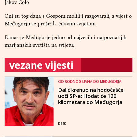
Jakov Čolo.
Oni su tog dana s Gospom molili i razgovarali, a vijest o
Međugorju se proširila čitavim svijetom.
Danas je Međugorje jedno od najvećih i najpoznatijih
marijanskih svetišta na svijetu.
vezane vijesti
OD RODNOG LIVNA DO MEĐUGORJA
Dalić krenuo na hodočašće
uoči SP-a: Hodat će 120
kilometara do Međugorja
DESK