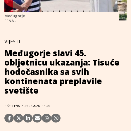
Međugorje.
FENA -
VIJESTI
Međugorje slavi 45.
obljetnicu ukazanja: Tisuće
hodočasnika sa svih
kontinenata preplavile
svetište
PIŠE: FENA
/
25.06.2026., 13:48