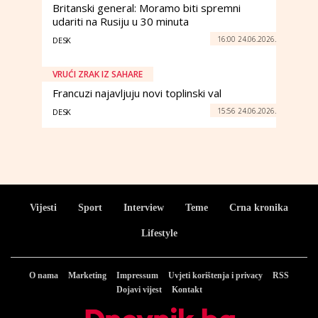
Britanski general: Moramo biti spremni
udariti na Rusiju u 30 minuta
16:00 24.06.2026.
DESK
VRUĆI ZRAK IZ SAHARE
Francuzi najavljuju novi toplinski val
15:56 24.06.2026.
DESK
Vijesti
Sport
Interview
Teme
Crna kronika
Lifestyle
O nama
Marketing
Impressum
Uvjeti korištenja i privacy
RSS
Dojavi vijest
Kontakt