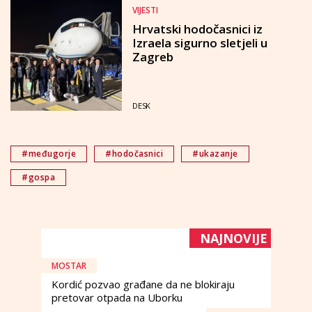
VIJESTI
Hrvatski hodočasnici iz
Izraela sigurno sletjeli u
Zagreb
DESK
#međugorje
#hodočasnici
#ukazanje
#gospa
NAJNOVIJE
MOSTAR
Kordić pozvao građane da ne blokiraju
pretovar otpada na Uborku