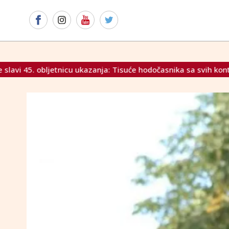
nja: Tisuće hodočasnika sa svih kontinenata preplavile svetišt