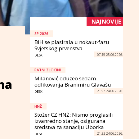
NAJNOVIJE
SP 2026
BiH se plasirala u nokaut-fazu
Svjetskog prvenstva
07:15 25.06.2026.
DESK
RATNI ZLOČINI
Milanović oduzeo sedam
ma
odlikovanja Branimiru Glavašu
21:27 24.06.2026.
DESK
HNŽ
Stožer CZ HNŽ: Nismo proglasili
izvanredno stanje, osigurana
sredstva za sanaciju Uborka
21:22 24.06.2026.
DESK