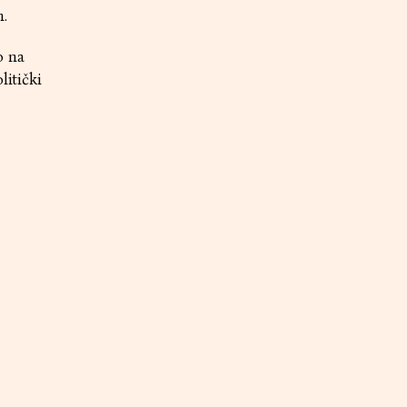
m.
o na
litički