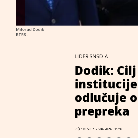
Milorad Dodik
RTRS -
LIDER SNSD-A
Dodik: Cilj
institucij
odlučuje o
prepreka
PIŠE: DESK
/
25.06.2026., 15:59