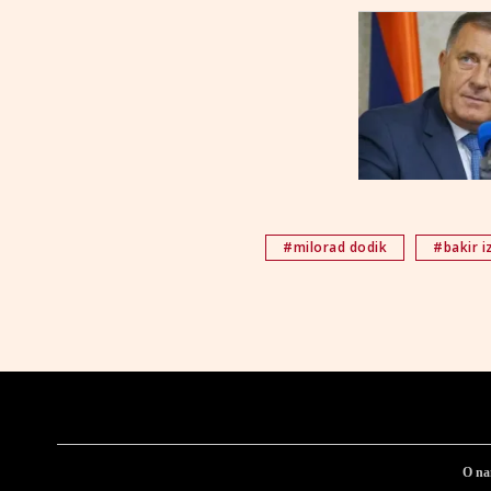
#milorad dodik
#bakir i
O n