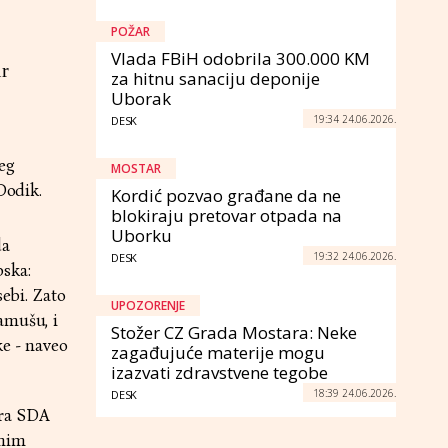
POŽAR
Vlada FBiH odobrila 300.000 KM
ir
za hitnu sanaciju deponije
Uborak
19:34 24.06.2026.
DESK
eg
MOSTAR
Dodik.
Kordić pozvao građane da ne
blokiraju pretovar otpada na
Uborku
da
19:32 24.06.2026.
DESK
pska:
sebi. Zato
UPOZORENJE
amušu, i
Stožer CZ Grada Mostara: Neke
ke - naveo
zagađujuće materije mogu
izazvati zdravstvene tegobe
18:39 24.06.2026.
DESK
era SDA
lnim