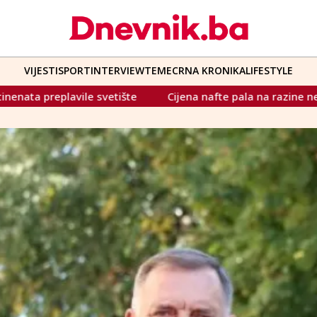
VIJESTI
SPORT
INTERVIEW
TEME
CRNA KRONIKA
LIFESTYLE
e
Cijena nafte pala na razine neviđene od prije rata u Iran