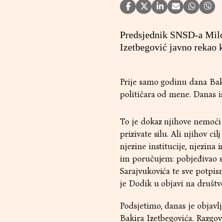
Predsjednik SNSD-a Milor
Izetbegović javno rekao k
Prije samo godinu dana Baki
političara od mene. Danas is
To je dokaz njihove nemoći 
prizivate silu. Ali njihov c
njezine institucije, njezina
im poručujem: pobjeđivao sa
Sarajvukovića te sve potpis
je Dodik u objavi na društv
Podsjetimo, danas je objav
Bakira Izetbegovića. Razgov