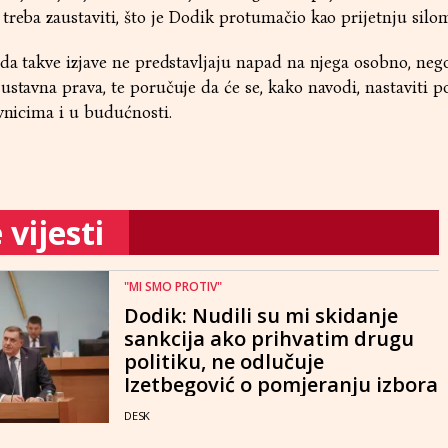
treba zaustaviti, što je Dodik protumačio kao prijetnju silo
 da takve izjave ne predstavljaju napad na njega osobno, neg
stavna prava, te poručuje da će se, kako navodi, nastaviti po
ivnicima i u budućnosti.
vijesti
"MI SMO PROTIV"
Dodik: Nudili su mi skidanje
sankcija ako prihvatim drugu
politiku, ne odlučuje
Izetbegović o pomjeranju izbora
DESK