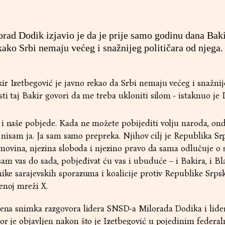
ad Dodik izjavio je da je prije samo godinu dana Bak
ako Srbi nemaju većeg i snažnijeg političara od njega.
r Izetbegović je javno rekao da Srbi nemaju većeg i snažnij
ti taj Bakir govori da me treba ukloniti silom - istaknuo je 
i naše pobjede. Kada ne možete pobijediti volju naroda, on
ilj nisam ja. Ja sam samo prepreka. Njihov cilj je Republika Sr
 imovina, njezina sloboda i njezino pravo da sama odlučuje o 
m vas do sada, pobjeđivat ću vas i ubuduće – i Bakira, i Bl
nike sarajevskih sporazuma i koalicije protiv Republike Srps
enoj mreži X.
ljena snimka razgovora lidera SNSD-a Milorada Dodika i lid
or je objavljen nakon što je Izetbegović u pojedinim federa