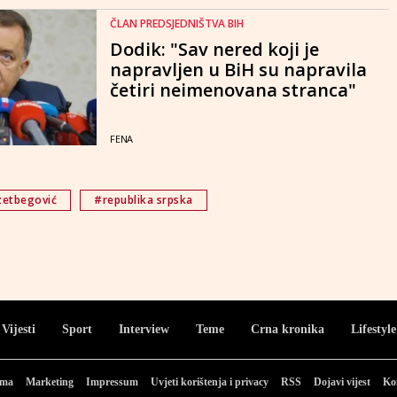
ČLAN PREDSJEDNIŠTVA BIH
Dodik: "Sav nered koji je
napravljen u BiH su napravila
četiri neimenovana stranca"
FENA
zetbegović
#republika srpska
Vijesti
Sport
Interview
Teme
Crna kronika
Lifestyle
ama
Marketing
Impressum
Uvjeti korištenja i privacy
RSS
Dojavi vijest
Ko