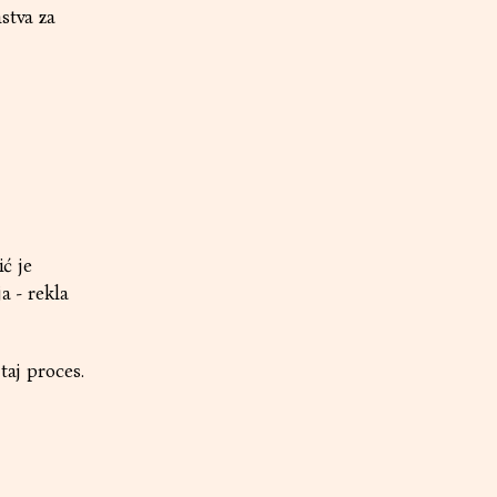
stva za
ić je
 - rekla
taj proces.