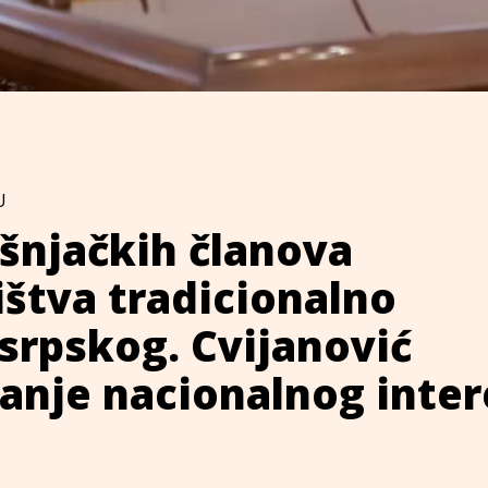
U
šnjačkih članova
štva tradicionalno
 srpskog. Cvijanović
tanje nacionalnog inte