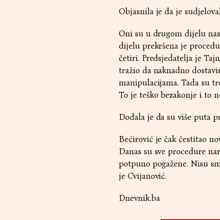
Objasnila je da je sudjelov
Oni su u drugom dijelu nast
dijelu prekršena je procedur
četiri. Predsjedatelja je Ta
tražio da naknadno dostavim
manipulacijama. Tada su tre
To je teško bezakonje i to ne
Dodala je da su više puta p
Bećirović je čak čestitao n
Danas su sve procedure nar
potpuno pogažene. Nisu smje
je Cvijanović.
Dnevnik.ba