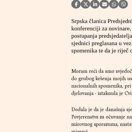
Srpska članica Predsjedn
konferenciji za novinare,
postupanja predsjedatelj
sjednici preglasana u ve
spomenika te da je riječ 
Moram reći da smo svjedočil
do grubog kršenja mojih ust
nacionalnih spomenika, pri 
djelovanja - istaknula je Cv
Dodala je da je današnja sj
Povjerenstva za očuvanje n
mirovnog sporazuma, nastava
mjeseci.