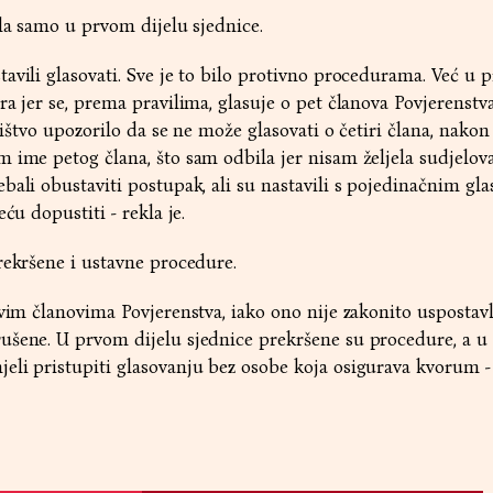
ala samo u prvom dijelu sjednice.
avili glasovati. Sve je to bilo protivno procedurama. Već u 
a jer se, prema pravilima, glasuje o pet članova Povjerenstva
jništvo upozorilo da se ne može glasovati o četiri člana, nakon
 ime petog člana, što sam odbila jer nisam željela sudjelova
bali obustaviti postupak, ali su nastavili s pojedinačnim gl
ću dopustiti - rekla je.
rekršene i ustavne procedure.
ovim članovima Povjerenstva, iako ono nije zakonito uspostavl
ušene. U prvom dijelu sjednice prekršene su procedure, a 
li pristupiti glasovanju bez osobe koja osigurava kvorum - 