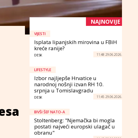
NAJNOVIJE
VIJESTI
Isplata lipanjskih mirovina u FBiH
kreće ranije?
11:48 29.06.2026.
DESK
LIFESTYLE
Izbor najljepše Hrvatice u
narodnoj nošnji izvan RH 10.
srpnja u Tomislavgradu
11:45 29.06.2026.
DESK
resa
BIVŠI ŠEF NATO-A
Stoltenberg: "Njemačka bi mogla
postati najveći europski ulagač u
obranu"