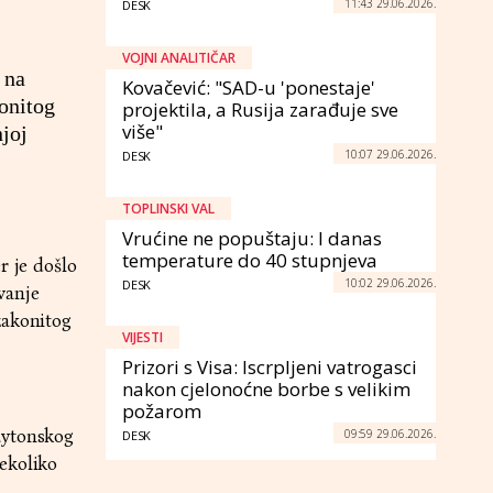
11:43 29.06.2026.
DESK
VOJNI ANALITIČAR
 na
Kovačević: "SAD-u 'ponestaje'
konitog
projektila, a Rusija zarađuje sve
više"
njoj
10:07 29.06.2026.
DESK
TOPLINSKI VAL
Vrućine ne popuštaju: I danas
temperature do 40 stupnjeva
r je došlo
10:02 29.06.2026.
DESK
vanje
zakonitog
VIJESTI
Prizori s Visa: Iscrpljeni vatrogasci
nakon cjelonoćne borbe s velikim
požarom
aytonskog
09:59 29.06.2026.
DESK
ekoliko