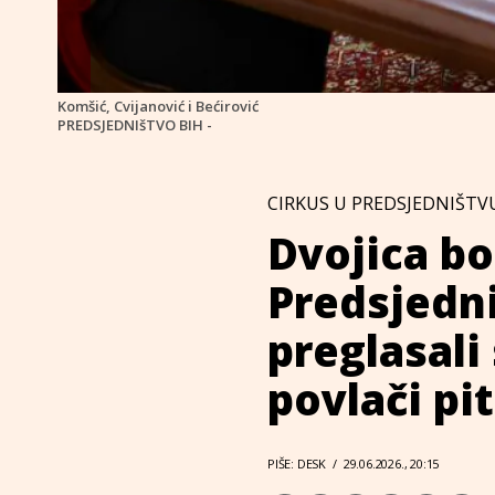
Komšić, Cvijanović i Bećirović
PREDSJEDNIšTVO BIH -
CIRKUS U PREDSJEDNIŠTV
Dvojica bo
Predsjedni
preglasali
povlači pi
PIŠE: DESK
/
29.06.2026., 20:15