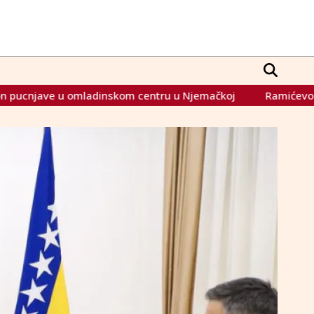
 u Njemačkoj
Ramićevo zapažanje: Bošnjaci radije glasaju