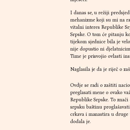
I danas se, u režiji predsje
mehanizme koji su mi na ra
vitalni interes Republike S
Srpske. O tom će pitanju k
tijekom sjednice bila je vrl
nije dopustio ni djelatnicim
Time je prisvojio ovlasti ins
Naglasila je da je riječ o za
Ovdje se radi o zaštiti nac
preglasati mene o ovako važ
Republike Srpske. To znači 
srpsku baštinu proglašavati 
crkava i manastira u druge u
dodala je.