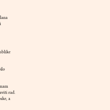
lana
i
ublike
ilo
 imam
viti rad.
ske, a