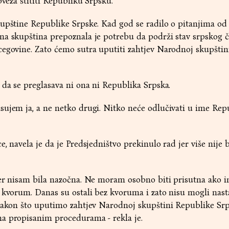
bveza štititi Republiku Srpsku.
kupštine Republike Srpske. Kad god se radilo o pitanjima od
na skupština prepoznala je potrebu da podrži stav srpskog č
cegovine. Zato ćemo sutra uputiti zahtjev Narodnoj skupštin
 da se preglasava ni ona ni Republika Srpska.
sujem ja, a ne netko drugi. Nitko neće odlučivati u ime Rep
, navela je da je Predsjedništvo prekinulo rad jer više nije b
jer nisam bila nazočna. Ne moram osobno biti prisutna ako
 kvorum. Danas su ostali bez kvoruma i zato nisu mogli nasta
 nakon što uputimo zahtjev Narodnoj skupštini Republike Srp
a propisanim procedurama - rekla je.