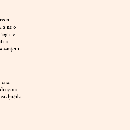
prvom
, a ne o
 čega je
ti u
asovanjem.
jeno.
u drugom
zaključila