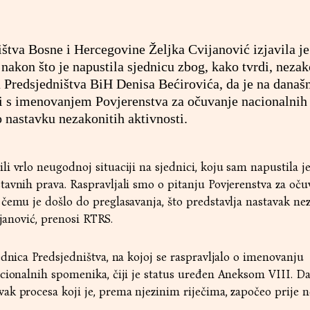
ištva Bosne i Hercegovine Željka Cvijanović izjavila je
 nakon što je napustila sjednicu zbog, kako tvrdi, neza
a Predsjedništva BiH Denisa Bećirovića, da je na današ
zi s imenovanjem Povjerenstva za očuvanje nacionalnih
o nastavku nezakonitih aktivnosti.
i vrlo neugodnoj situaciji na sjednici, koju sam napustila je
avnih prava. Raspravljali smo o pitanju Povjerenstva za oču
čemu je došlo do preglasavanja, što predstavlja nastavak ne
ijanović, prenosi RTRS.
ednica Predsjedništva, na kojoj se raspravljalo o imenovanju
acionalnih spomenika, čiji je status uređen Aneksom VIII. D
k procesa koji je, prema njezinim riječima, započeo prije n