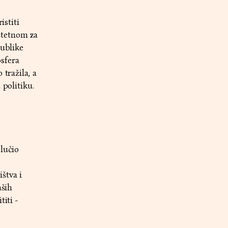
istiti
štetnom za
publike
sfera
tražila, a
 politiku.
dlučio
štva i
aših
iti -