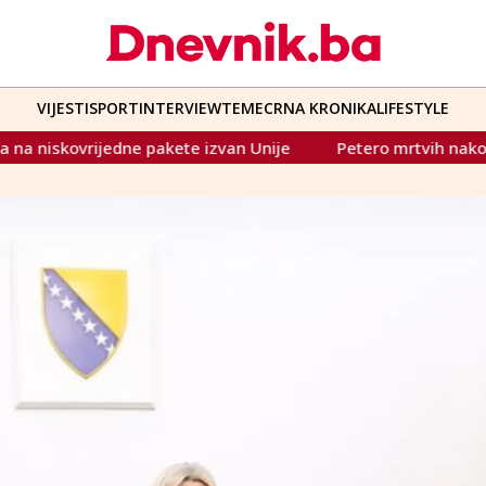
VIJESTI
SPORT
INTERVIEW
TEME
CRNA KRONIKA
LIFESTYLE
ije
Petero mrtvih nakon pucnjave u omladinskom centru