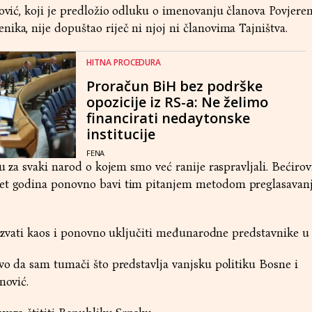
rović, koji je predložio odluku o imenovanju članova Povjeren
ika, nije dopuštao riječ ni njoj ni članovima Tajništva.
HITNA PROCEDURA
Proračun BiH bez podrške
opozicije iz RS-a: Ne želimo
financirati nedaytonske
institucije
FENA
ju za svaki narod o kojem smo već ranije raspravljali. Bećirov
et godina ponovno bavi tim pitanjem metodom preglasavanja
izazvati kaos i ponovno uključiti međunarodne predstavnike u 
avo da sam tumači što predstavlja vanjsku politiku Bosne i
nović.