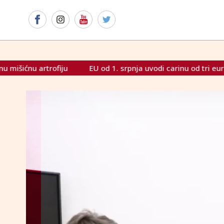
srpnja uvodi carinu od tri eura na niskovrijedne pakete izvan Un