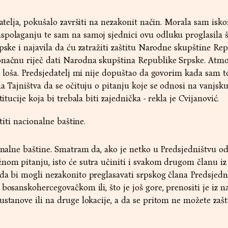
datelja, pokušalo završiti na nezakonit način. Morala sam iskor
spolaganju te sam na samoj sjednici ovu odluku proglasila 
rpske i najavila da ću zatražiti zaštitu Narodne skupštine Re
onačnu riječ dati Narodna skupština Republike Srpske. Atmo
o loša. Predsjedatelj mi nije dopuštao da govorim kada sam to 
a Tajništva da se očituju o pitanju koje se odnosi na vanjsku
titucije koja bi trebala biti zajednička - rekla je Cvijanović.
štiti nacionalne baštine.
ionalne baštine. Smatram da, ako je netko u Predsjedništvu o
nom pitanju, isto će sutra učiniti i svakom drugom članu iz
da bi mogli nezakonito preglasavati srpskog člana Predsjedni
bosanskohercegovačkom ili, što je još gore, prenositi je iz n
stanove ili na druge lokacije, a da se pritom ne možete zaštit