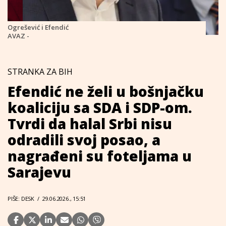
Ogrešević i Efendić
AVAZ -
STRANKA ZA BIH
Efendić ne želi u bošnjačku
koaliciju sa SDA i SDP-om.
Tvrdi da halal Srbi nisu
odradili svoj posao, a
nagrađeni su foteljama u
Sarajevu
PIŠE: DESK
/
29.06.2026., 15:51