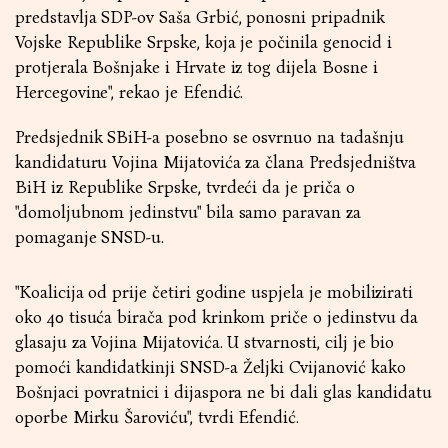
predstavlja SDP-ov Saša Grbić, ponosni pripadnik
Vojske Republike Srpske, koja je počinila genocid i
protjerala Bošnjake i Hrvate iz tog dijela Bosne i
Hercegovine", rekao je Efendić.
Predsjednik SBiH-a posebno se osvrnuo na tadašnju
kandidaturu Vojina Mijatovića za člana Predsjedništva
BiH iz Republike Srpske, tvrdeći da je priča o
"domoljubnom jedinstvu" bila samo paravan za
pomaganje SNSD-u.
"Koalicija od prije četiri godine uspjela je mobilizirati
oko 40 tisuća birača pod krinkom priče o jedinstvu da
glasaju za Vojina Mijatovića. U stvarnosti, cilj je bio
pomoći kandidatkinji SNSD-a Željki Cvijanović kako
Bošnjaci povratnici i dijaspora ne bi dali glas kandidatu
oporbe Mirku Šaroviću", tvrdi Efendić.