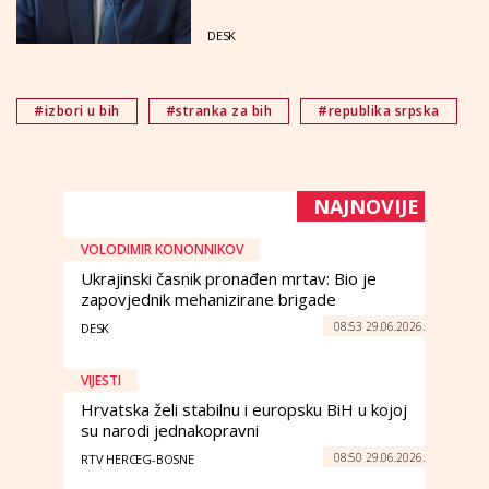
DESK
#izbori u bih
#stranka za bih
#republika srpska
NAJNOVIJE
VOLODIMIR KONONNIKOV
Ukrajinski časnik pronađen mrtav: Bio je
zapovjednik mehanizirane brigade
08:53 29.06.2026.
DESK
VIJESTI
Hrvatska želi stabilnu i europsku BiH u kojoj
su narodi jednakopravni
08:50 29.06.2026.
RTV HERCEG-BOSNE