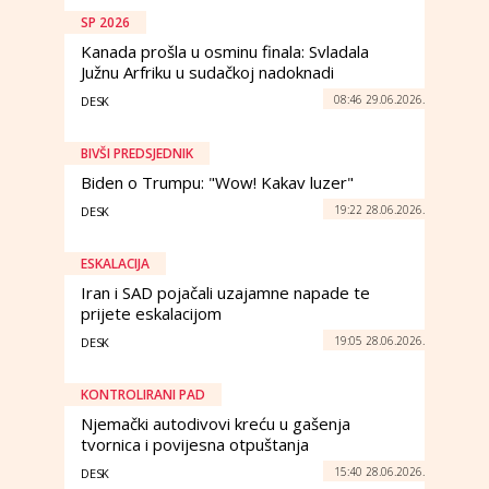
SP 2026
Kanada prošla u osminu finala: Svladala
Južnu Arfriku u sudačkoj nadoknadi
08:46 29.06.2026.
DESK
BIVŠI PREDSJEDNIK
Biden o Trumpu: "Wow! Kakav luzer"
19:22 28.06.2026.
DESK
ESKALACIJA
Iran i SAD pojačali uzajamne napade te
prijete eskalacijom
19:05 28.06.2026.
DESK
KONTROLIRANI PAD
Njemački autodivovi kreću u gašenja
tvornica i povijesna otpuštanja
15:40 28.06.2026.
DESK