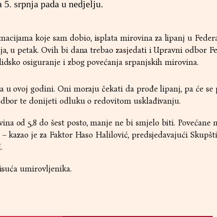
 5. srpnja pada u nedjelju.
acijama koje sam dobio, isplata mirovina za lipanj u Federa
ja, u petak. Ovih bi dana trebao zasjedati i Upravni odbor F
lidsko osiguranje i zbog povećanja srpanjskih mirovina.
a u ovoj godini. Oni moraju čekati da prođe lipanj, pa će se 
odbor te donijeti odluku o redovitom usklađivanju.
na od 5,8 do šest posto, manje ne bi smjelo biti. Povećane 
u – kazao je za Faktor Haso Halilović, predsjedavajući Skupšt
.
tisuća umirovljenika.