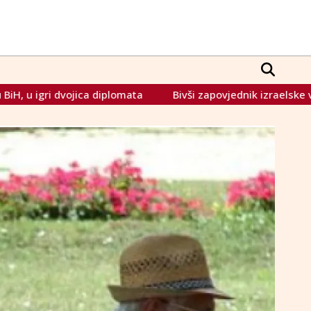
omata
Bivši zapovjednik izraelske vojske izrasta u najveć