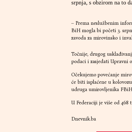
srpnja, s obzirom na to da
– Prema neslužbenim inform
BiH mogla bi početi 3. srpn
zavoda za mirovinsko i inva
Točnije, drugog usklađivanj
podaci i zasjedati Upravni 
Očekujemo povećanje mirovi
će biti isplaćene u kolovoz
udruga umirovljenika FBiH
U Federaciji je više od 468 
Dnevnik.ba