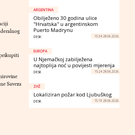
ARGENTINA
Obilježeno 30 godina ulice
ciji
"Hrvatska" u argentinskom
Puerto Madrynu
ederalnog
15:34 28.06.2026.
DESK
EUROPA
prikupiti
U Njemačkoj zabilježena
najtoplija noć u povijesti mjerenja
15:24 28.06.2026.
DESK
mirovine
ine Saveza
ZHŽ
Lokaliziran požar kod Ljubuškog
15:19 28.06.2026.
DESK