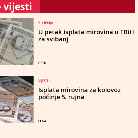
vijesti
5. LIPNJA
U petak isplata mirovina u FBiH
za svibanj
DESK
VIJESTI
Isplata mirovina za kolovoz
počinje 5. rujna
FENA