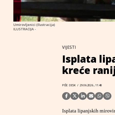
Umirovljenici (Ilustracija)
ILUSTRACIJA -
VIJESTI
Isplata li
kreće rani
PIŠE: DESK
/
29.06.2026., 11:48
Isplata lipanjskih mirovi