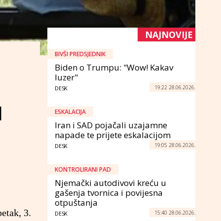
NAJNOVIJE
BIVŠI PREDSJEDNIK
Biden o Trumpu: "Wow! Kakav
luzer"
19:22 28.06.2026.
DESK
H
ESKALACIJA
Iran i SAD pojačali uzajamne
napade te prijete eskalacijom
19:05 28.06.2026.
DESK
KONTROLIRANI PAD
Njemački autodivovi kreću u
gašenja tvornica i povijesna
otpuštanja
etak, 3.
15:40 28.06.2026.
DESK