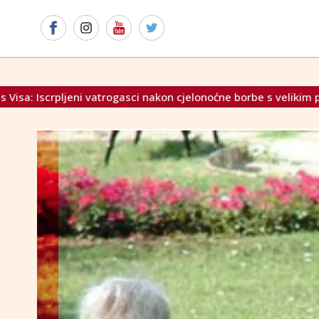
ogasci nakon cjelonoćne borbe s velikim požarom
Vranješ tv