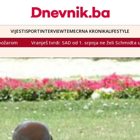
VIJESTI
SPORT
INTERVIEW
TEME
CRNA KRONIKA
LIFESTYLE
rdi: SAD od 1. srpnja ne želi Schmidta u BiH, u igri dvojica dipl