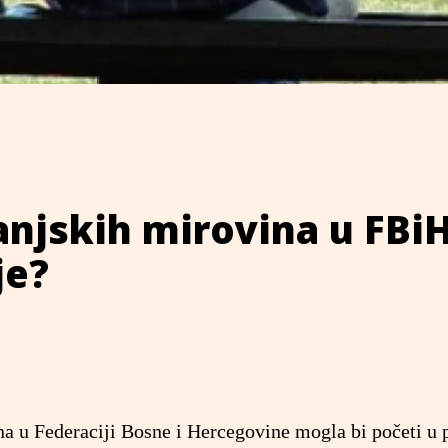
panjskih mirovina u FBi
je?
na u Federaciji Bosne i Hercegovine mogla bi početi u p