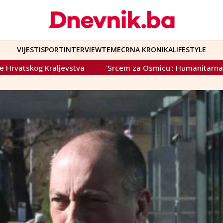
VIJESTI
SPORT
INTERVIEW
TEME
CRNA KRONIKA
LIFESTYLE
a
'Srcem za Osmicu': Humanitarna akcija za memorijalni ce