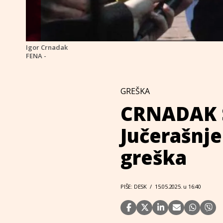
Igor Crnadak
FENA -
GREŠKA
CRNADAK S
Jučerašnje
greška
PIŠE: DESK
/
15.05.2025. u 16:40