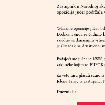
Zastupnik u Narodnoj sku
opozicija jučer podržala 
"Glasanje opozicije jučer b
Dodika. I onda se čudimo kad
zajedno sa današnjim vrhom R
je Crnadak na društvenoj mr
Podsjećamo jučer je NSRS po
zaključke kojim se EUFOR 
Za veto nisu glasali samo i
Jelene Trivić te zastupnici 
Dnevnik.ba