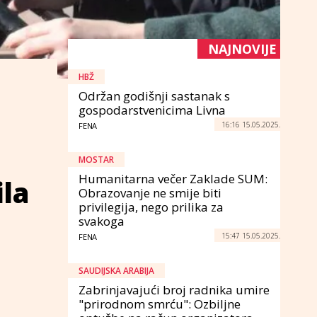
NAJNOVIJE
HBŽ
Održan godišnji sastanak s
gospodarstvenicima Livna
16:16 15.05.2025.
FENA
MOSTAR
Humanitarna večer Zaklade SUM:
ila
Obrazovanje ne smije biti
privilegija, nego prilika za
svakoga
15:47 15.05.2025.
FENA
SAUDIJSKA ARABIJA
Zabrinjavajući broj radnika umire
"prirodnom smrću": Ozbiljne