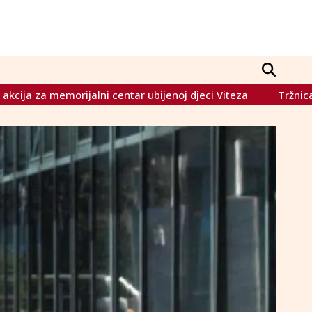
ntar ubijenoj djeci Viteza
Tržnica u Stocu obnovljena kr