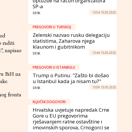
optužbe na račun organizatora
SP-a
13:54 15.05.2025.
DESK
PREGOVORI U TURSKOJ
Zelenski nazvao rusku delegaciju
 od
statistima, Zaharova njega
 raditi
klaunom i gubitnikom
", napisao
13:44 15.05.2025.
DESK
PREGOVORI U ISTANBULU
tvu BiH na
Trump o Putinu: "Zašto bi došao
u Istanbul kada ja nisam tu?"
ske.
13:09 15.05.2025.
DESK
nog fronta
KLJUČNI DOGOVORI
Hrvatska uvjetuje napredak Crne
Gore u EU pregovorima
rješavanjem ratne ostavštine i
imovinskih sporova, Crnogorci se