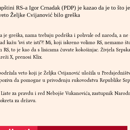
pštini RS-a Igor Crnadak (PDP) je kazao da je to što je
veto Željke Cvijanović bilo greška
ila je greška, nama trebaju podrška i pohvale od naroda, a ne
 kažu "svi ste isti"?! Mi, koji iskreno volimo RS, nemamo što
S, to je kao da s lisicama čuvate kokošinjac. Živjela Srpska!
eži X, prenosi Klix.
držala veto koji je Željka Cvijanović uložila u Predsjedniš
poziva da pomogne u privođenju rukovodstva Republike Srp
z Liste za pravdu i red Nebojše Vukanovića, zastupnik Narod
Pokreta za državu.