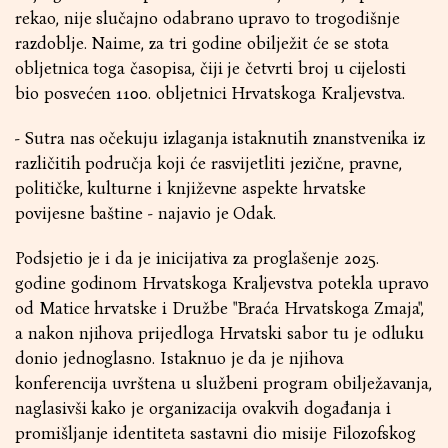
rekao, nije slučajno odabrano upravo to trogodišnje
razdoblje. Naime, za tri godine obilježit će se stota
obljetnica toga časopisa, čiji je četvrti broj u cijelosti
bio posvećen 1100. obljetnici Hrvatskoga Kraljevstva.
- Sutra nas očekuju izlaganja istaknutih znanstvenika iz
različitih područja koji će rasvijetliti jezične, pravne,
političke, kulturne i književne aspekte hrvatske
povijesne baštine - najavio je Odak.
Podsjetio je i da je inicijativa za proglašenje 2025.
godine godinom Hrvatskoga Kraljevstva potekla upravo
od Matice hrvatske i Družbe "Braća Hrvatskoga Zmaja",
a nakon njihova prijedloga Hrvatski sabor tu je odluku
donio jednoglasno. Istaknuo je da je njihova
konferencija uvrštena u službeni program obilježavanja,
naglasivši kako je organizacija ovakvih događanja i
promišljanje identiteta sastavni dio misije Filozofskog