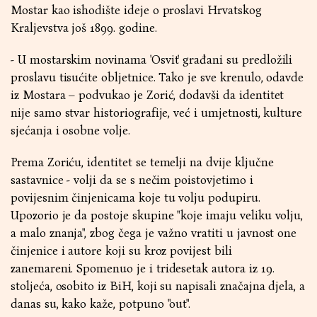
Mostar kao ishodište ideje o proslavi Hrvatskog
Kraljevstva još 1899. godine.
- U mostarskim novinama 'Osvit' građani su predložili
proslavu tisućite obljetnice. Tako je sve krenulo, odavde
iz Mostara – podvukao je Zorić, dodavši da identitet
nije samo stvar historiografije, već i umjetnosti, kulture
sjećanja i osobne volje.
Prema Zoriću, identitet se temelji na dvije ključne
sastavnice - volji da se s nečim poistovjetimo i
povijesnim činjenicama koje tu volju podupiru.
Upozorio je da postoje skupine "koje imaju veliku volju,
a malo znanja", zbog čega je važno vratiti u javnost one
činjenice i autore koji su kroz povijest bili
zanemareni. Spomenuo je i tridesetak autora iz 19.
stoljeća, osobito iz BiH, koji su napisali značajna djela, a
danas su, kako kaže, potpuno "out".