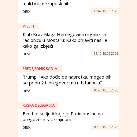
mali broj nezaposlenih"
12:42 15.05.2025.
DESK
VIJESTI
Klub Krav Maga Hercegovina organizira
radionicu u Mostaru: Kako prijaviti nasilje i
kako ga izbjeći
12:10 15.05.2025.
DESK
PREDSJEDNIK SAD-A
Trump: "Ako dođe do napretka, mogao bih
se pridružiti pregovorima u Istanbulu"
10:43 15.05.2025.
DESK
RUSKA DELEGACIJA
Evo tko su ljudi koje je Putin poslao na
pregovore s Ukrajinom
10:38 15.05.2025.
DESK