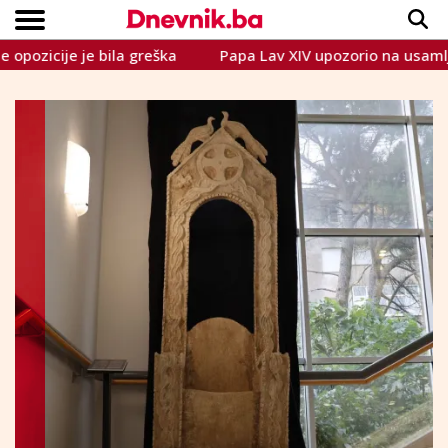
e je bila greška
Papa Lav XIV upozorio na usamljenost 
Copyright © Dnevnik.ba 2023.
CRNA KRONIKA
INTERVIEW
LIFESTYLE
VIJESTI
SPORT
TEME