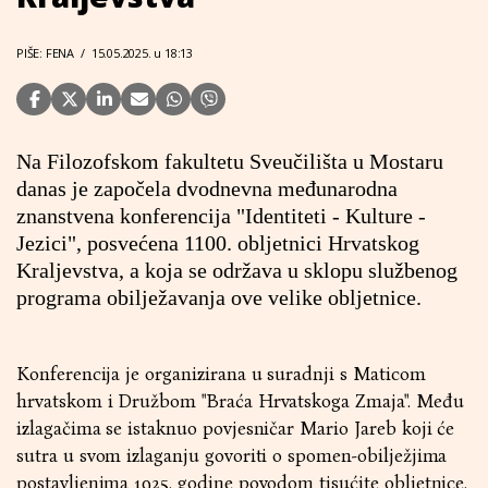
PIŠE: FENA
/
15.05.2025. u 18:13
Na Filozofskom fakultetu Sveučilišta u Mostaru
danas je započela dvodnevna međunarodna
znanstvena konferencija "Identiteti - Kulture -
Jezici", posvećena 1100. obljetnici Hrvatskog
Kraljevstva, a koja se održava u sklopu službenog
programa obilježavanja ove velike obljetnice.
Konferencija je organizirana u suradnji s Maticom
hrvatskom i Družbom "Braća Hrvatskoga Zmaja". Među
izlagačima se istaknuo povjesničar Mario Jareb koji će
sutra u svom izlaganju govoriti o spomen-obilježjima
postavljenima 1925. godine povodom tisućite obljetnice.