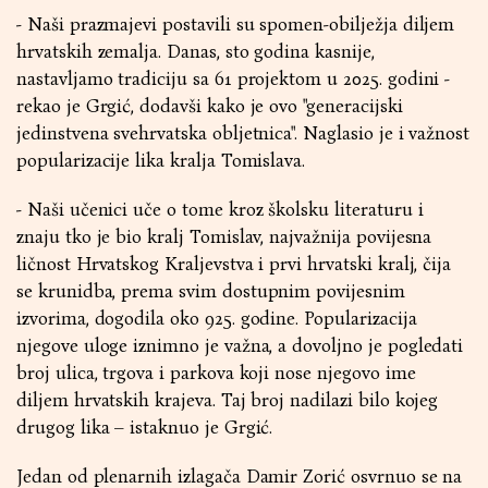
- Naši prazmajevi postavili su spomen-obilježja diljem
hrvatskih zemalja. Danas, sto godina kasnije,
nastavljamo tradiciju sa 61 projektom u 2025. godini -
rekao je Grgić, dodavši kako je ovo "generacijski
jedinstvena svehrvatska obljetnica". Naglasio je i važnost
popularizacije lika kralja Tomislava.
- Naši učenici uče o tome kroz školsku literaturu i
znaju tko je bio kralj Tomislav, najvažnija povijesna
ličnost Hrvatskog Kraljevstva i prvi hrvatski kralj, čija
se krunidba, prema svim dostupnim povijesnim
izvorima, dogodila oko 925. godine. Popularizacija
njegove uloge iznimno je važna, a dovoljno je pogledati
broj ulica, trgova i parkova koji nose njegovo ime
diljem hrvatskih krajeva. Taj broj nadilazi bilo kojeg
drugog lika – istaknuo je Grgić.
Jedan od plenarnih izlagača Damir Zorić osvrnuo se na