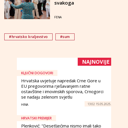
svakoga
FENA
#hrvatsko kraljevstvo
#sum
NAJNOVIJE
KLJUČNI DOGOVORI
Hrvatska uvjetuje napredak Crne Gore u
EU pregovorima rješavanjem ratne
ostavštine i imovinskih sporova, Crnogorci
se nadaju zelenom svjetlu
13:02 15.05.2025.
HINA
HRVATSKI PREMIJER
Plenković: "Desetljećima nismo imali tako