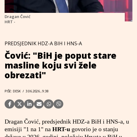
Dragan Čović
HRT -
PREDSJEDNIK HDZ-A BIH I HNS-A
Čović: "BiH je poput stare
masline koju svi žele
obrezati"
PIŠE: DESK
/
3.06.2026., 9:38
Dragan Čović, predsjednik HDZ-a BiH i HNS-a, u
emisiji "1 na 1" na
HRT-u
govorio je o stanju
države u 2026. godini, položaju Hrvata u BiH u