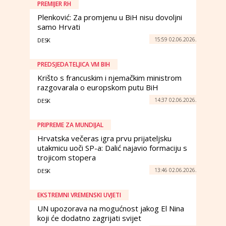
PREMIJER RH
Plenković: Za promjenu u BiH nisu dovoljni
samo Hrvati
15:59 02.06.2026.
DESK
PREDSJEDATELJICA VM BIH
Krišto s francuskim i njemačkim ministrom
razgovarala o europskom putu BiH
14:37 02.06.2026.
DESK
PRIPREME ZA MUNDIJAL
Hrvatska večeras igra prvu prijateljsku
utakmicu uoči SP-a: Dalić najavio formaciju s
trojicom stopera
13:46 02.06.2026.
DESK
EKSTREMNI VREMENSKI UVJETI
UN upozorava na mogućnost jakog El Nina
koji će dodatno zagrijati svijet