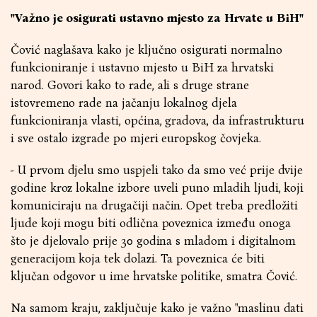
"Važno je osigurati ustavno mjesto za Hrvate u BiH"
Čović naglašava kako je ključno osigurati normalno
funkcioniranje i ustavno mjesto u BiH za hrvatski
narod. Govori kako to rade, ali s druge strane
istovremeno rade na jačanju lokalnog djela
funkcioniranja vlasti, općina, gradova, da infrastrukturu
i sve ostalo izgrade po mjeri europskog čovjeka.
- U prvom djelu smo uspjeli tako da smo već prije dvije
godine kroz lokalne izbore uveli puno mladih ljudi, koji
komuniciraju na drugačiji način. Opet treba predložiti
ljude koji mogu biti odlična poveznica između onoga
što je djelovalo prije 30 godina s mladom i digitalnom
generacijom koja tek dolazi. Ta poveznica će biti
ključan odgovor u ime hrvatske politike, smatra Čović.
Na samom kraju, zaključuje kako je važno "maslinu dati