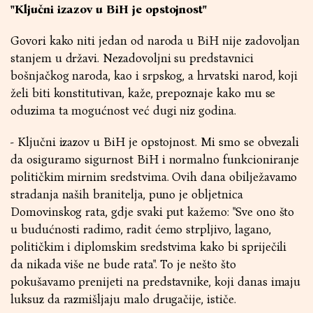
"Ključni izazov u BiH je opstojnost"
Govori kako niti jedan od naroda u BiH nije zadovoljan
stanjem u državi. Nezadovoljni su predstavnici
bošnjačkog naroda, kao i srpskog, a hrvatski narod, koji
želi biti konstitutivan, kaže, prepoznaje kako mu se
oduzima ta mogućnost već dugi niz godina.
- Ključni izazov u BiH je opstojnost. Mi smo se obvezali
da osiguramo sigurnost BiH i normalno funkcioniranje
političkim mirnim sredstvima. Ovih dana obilježavamo
stradanja naših branitelja, puno je obljetnica
Domovinskog rata, gdje svaki put kažemo: "Sve ono što
u budućnosti radimo, radit ćemo strpljivo, lagano,
političkim i diplomskim sredstvima kako bi spriječili
da nikada više ne bude rata". To je nešto što
pokušavamo prenijeti na predstavnike, koji danas imaju
luksuz da razmišljaju malo drugačije, ističe.