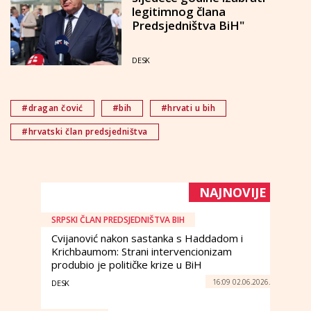
legitimnog člana
Predsjedništva BiH"
DESK
#dragan čović
#bih
#hrvati u bih
#hrvatski član predsjedništva
NAJNOVIJE
SRPSKI ČLAN PREDSJEDNIŠTVA BIH
Cvijanović nakon sastanka s Haddadom i
Krichbaumom: Strani intervencionizam
produbio je političke krize u BiH
16:09 02.06.2026.
DESK