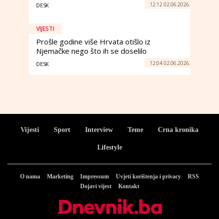
12:12 02.06.2026.
DESK
VIJESTI
Prošle godine više Hrvata otišlo iz
Njemačke nego što ih se doselilo
12:04 02.06.2026.
DESK
Vijesti
Sport
Interview
Teme
Crna kronika
Lifestyle
O nama
Marketing
Impressum
Uvjeti korištenja i privacy
RSS
Dojavi vijest
Kontakt