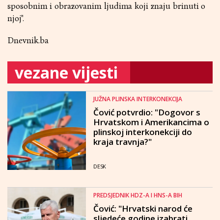
sposobnim i obrazovanim ljudima koji znaju brinuti o
njoj".
Dnevnik.ba
vezane vijesti
JUŽNA PLINSKA INTERKONEKCIJA
Čović potvrdio: "Dogovor s
Hrvatskom i Amerikancima o
plinskoj interkonekciji do
kraja travnja?"
DESK
PREDSJEDNIK HDZ-A I HNS-A BIH
Čović: "Hrvatski narod će
sljedeće godine izabrati