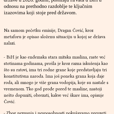
odnosu na prethodno razdoblje te ključnim
izazovima koji stoje pred državom.
Na samom početku emisije, Dragan Čović, kroz
metaforu je opisao složenu situaciju u kojoj se država
nalazi.
- BiH je kao endemska stara mitska maslina, raste već
stotinama godinama, prošla je kroz razna iskušenja kao
što su ratovi, ima tri rodne grane koje predstavljaju tri
konstitutivna naroda. Ima još poneka grana koja daje
roda, ali mnogo je više grana vodopija, koje su nastale s
vremenom. Tko god prođe pored te masline, nastoji
nešto dopuniti, obrezati, kakve već škare ima, opisuje
Čović.
- Zbog neznanja i nesposobnosti pokušavamo preuzeti