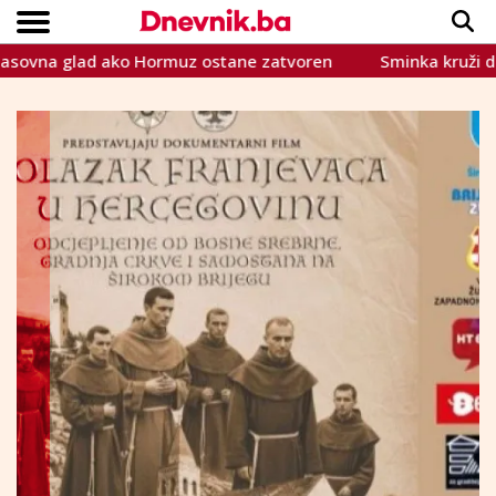
 glad ako Hormuz ostane zatvoren
Sminka kruži društvenim
Copyright © Dnevnik.ba 2023.
CRNA KRONIKA
INTERVIEW
LIFESTYLE
VIJESTI
SPORT
TEME