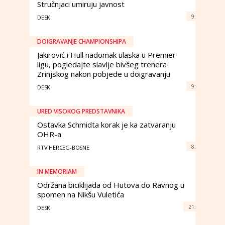
Stručnjaci umiruju javnost
9:
DESK
DOIGRAVANJE CHAMPIONSHIPA
Jakirović i Hull nadomak ulaska u Premier
ligu, pogledajte slavlje bivšeg trenera
Zrinjskog nakon pobjede u doigravanju
9:
DESK
URED VISOKOG PREDSTAVNIKA
Ostavka Schmidta korak je ka zatvaranju
OHR-a
8:
RTV HERCEG-BOSNE
IN MEMORIAM
Održana biciklijada od Hutova do Ravnog u
spomen na Nikšu Vuletića
21:
DESK