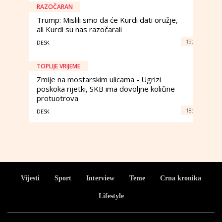
RAZOČARAN
Trump: Mislili smo da će Kurdi dati oružje,
ali Kurdi su nas razočarali
19:
DESK
TOPLIJE VRIJEME
Zmije na mostarskim ulicama - Ugrizi
poskoka rijetki, SKB ima dovoljne količine
protuotrova
18:
DESK
Vijesti
Sport
Interview
Teme
Crna kronika
Lifestyle