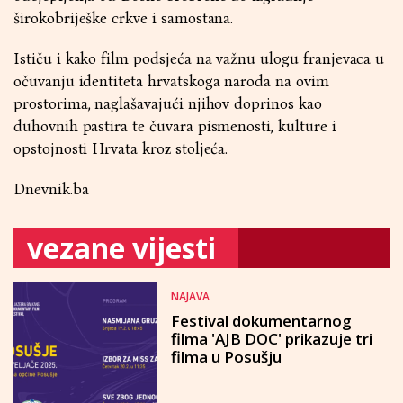
širokobriješke crkve i samostana.
Ističu i kako film podsjeća na važnu ulogu franjevaca u
očuvanju identiteta hrvatskoga naroda na ovim
prostorima, naglašavajući njihov doprinos kao
duhovnih pastira te čuvara pismenosti, kulture i
opstojnosti Hrvata kroz stoljeća.
Dnevnik.ba
vezane vijesti
NAJAVA
Festival dokumentarnog
filma 'AJB DOC' prikazuje tri
filma u Posušju