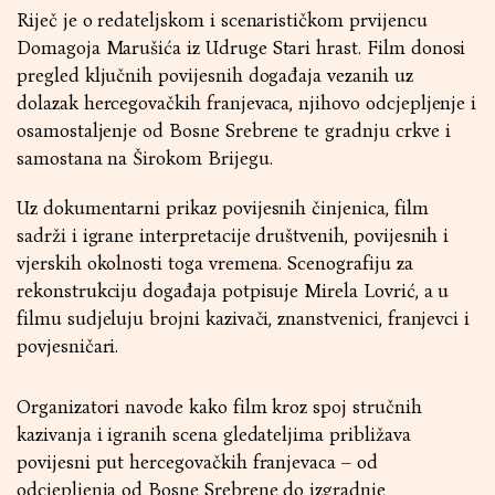
Riječ je o redateljskom i scenarističkom prvijencu
Domagoja Marušića iz Udruge Stari hrast. Film donosi
pregled ključnih povijesnih događaja vezanih uz
dolazak hercegovačkih franjevaca, njihovo odcjepljenje i
osamostaljenje od Bosne Srebrene te gradnju crkve i
samostana na Širokom Brijegu.
Uz dokumentarni prikaz povijesnih činjenica, film
sadrži i igrane interpretacije društvenih, povijesnih i
vjerskih okolnosti toga vremena. Scenografiju za
rekonstrukciju događaja potpisuje Mirela Lovrić, a u
filmu sudjeluju brojni kazivači, znanstvenici, franjevci i
povjesničari.
Organizatori navode kako film kroz spoj stručnih
kazivanja i igranih scena gledateljima približava
povijesni put hercegovačkih franjevaca – od
odcjepljenja od Bosne Srebrene do izgradnje