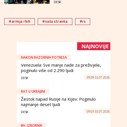
DESK
#armija rbih
#naša stranka
#rs
NAJNOVIJE
NAKON RAZORNIH POTRESA
Venezuela: Sve manje nade za preživjele,
poginulo više od 2.290 ljudi
09:09 02.07.2026.
DESK
RAT U UKRAJINI
Žestok napad Rusije na Kijev: Poginulo
najmanje deset ljudi
09:03 02.07.2026.
DESK
BH. IZBORNIK