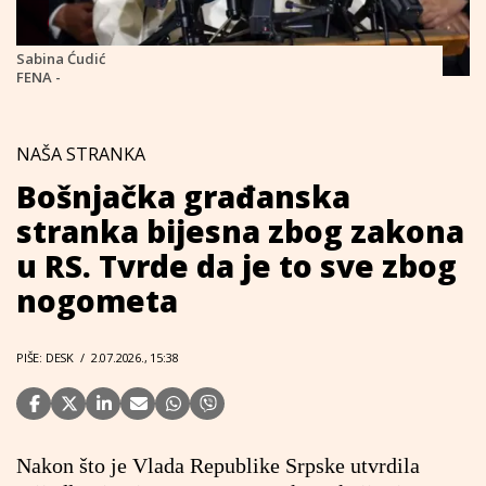
Sabina Ćudić
FENA -
NAŠA STRANKA
Bošnjačka građanska
stranka bijesna zbog zakona
u RS. Tvrde da je to sve zbog
nogometa
PIŠE: DESK
/
2.07.2026., 15:38
Nakon što je Vlada Republike Srpske utvrdila