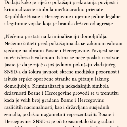
Dodaju kako je riječ o pokušaju prekrajanja povijesti i
kriminalizacije simbola međunarodno priznate
Republike Bosne i Hercegovine i njezine jedine legalne
i legitimne vojske koja je branila državu od agresije.
„Nećemo pristati na kriminalizaciju domoljublja.
Nećemo šutjeti pred pokušajima da se zakonom zabrani
sjećanje na obranu Bosne i Hercegovine. Povijest se ne
može izbrisati zakonom. Istina se neće poslati u zatvor.
Jasno je da je riječ o još jednom pokušaju vladajućeg
SNSD-a da šokira javnost, skrene medijsku pozornost i
iskuša srpske oporbene stranke na pitanju lažnog
domoljublja. Kriminalizacija nekadašnjih simbola
državnosti Bosne i Hercegovine provodi se u trenutku
kada je velik broj građana Bosne i Hercegovine
različitih nacionalnosti, kao i državljana susjednih
zemalja, podržao nogometnu reprezentaciju Bosne i
Hercegovine. SNSD-u je očito zasmetalo što građani