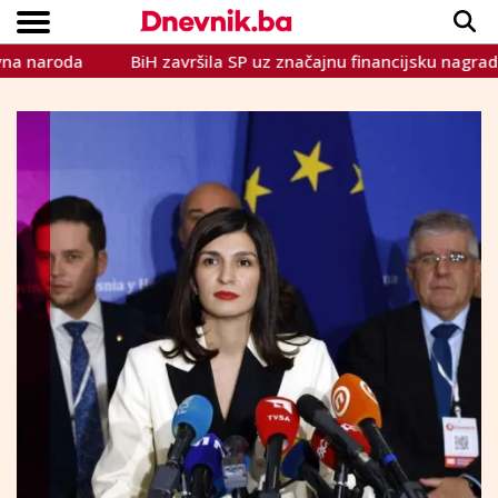
roda
BiH završila SP uz značajnu financijsku nagradu
Copyright © Dnevnik.ba 2023.
CRNA KRONIKA
INTERVIEW
LIFESTYLE
VIJESTI
SPORT
TEME