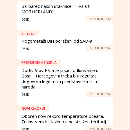
Barbarez nakon utakmice: "Hvala ti
MOTHERLAND"
08:57 02.07.2026.
DESK
SP 2026
Nogometaši BiH poraženi od SAD-a
08:51 02.07.2026.
DESK
PREDSJEDNIK SNSD-A
Dodik: Stav RS-a je jasan, odlučivanje u
Bosni i Hercegovini treba biti rezultat
dogovora legitimnih predstavnika triju
naroda
18:55 01.07.2026.
DESK
NOVI REKORDI
Oboren novi rekord temperature oceana.
Znanstvenici: Ulazimo u neistražen teritorij
18:40 01.07.2026.
DESK