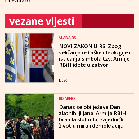
Dnevnik.ba
vezane vijesti
VLADA RS
NOVI ZAKON U RS: Zbog
veličanja ustaške ideologije ili
isticanja simbola tzv. Armije
RBiH idete u zatvor
DESK
BIZARNO
Danas se obilježava Dan
zlatnih ljiljana: Armija RBiH
branila slobodu, zajednički
život u miru i demokraciju