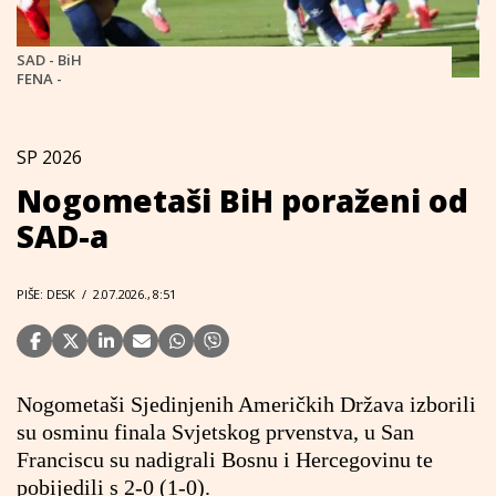
SAD - BiH
FENA -
SP 2026
Nogometaši BiH poraženi od
SAD-a
PIŠE: DESK
/
2.07.2026., 8:51
Nogometaši Sjedinjenih Američkih Država izborili
su osminu finala Svjetskog prvenstva, u San
Franciscu su nadigrali Bosnu i Hercegovinu te
pobijedili s 2-0 (1-0).