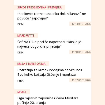
SUKOB PREDSJEDNIKA I PREMIJERA
Plenković: Nema sastanka dok Milanović ne
povuče "zapovijed"
12:13 01.07.2026.
DESK
MARK RUTTE
Šef NATO-a podiže napetosti: "Rusija je
najveća dugorčna prijetnja"
11:10 01.07.2026.
DESK
KRIZA S MAJSTORIMA
Potražnja za klima-uređajima na vrhuncu:
Evo koliko koštaju čišćenje i montaža
10:37 01.07.2026.
FENA
SPORT
Liga mjesnih zajednica Grada Mostara
počinje 20. srpnja