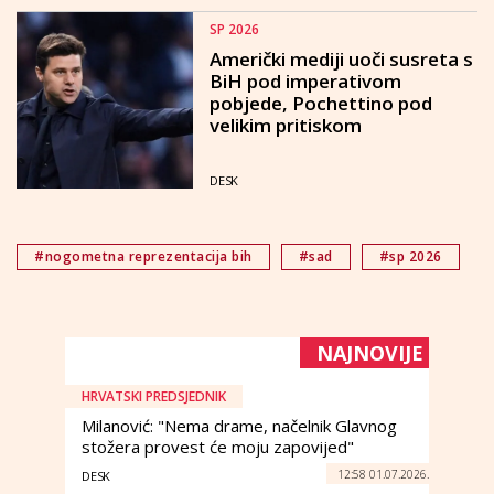
SP 2026
Američki mediji uoči susreta s
BiH pod imperativom
pobjede, Pochettino pod
velikim pritiskom
DESK
#nogometna reprezentacija bih
#sad
#sp 2026
NAJNOVIJE
HRVATSKI PREDSJEDNIK
Milanović: "Nema drame, načelnik Glavnog
stožera provest će moju zapovijed"
12:58 01.07.2026.
DESK