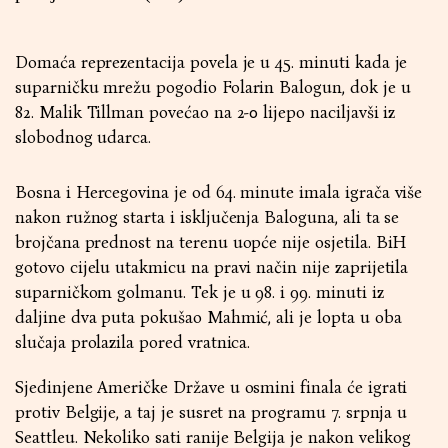
Domaća reprezentacija povela je u 45. minuti kada je
suparničku mrežu pogodio Folarin Balogun, dok je u
82. Malik Tillman povećao na 2-0 lijepo naciljavši iz
slobodnog udarca.
Bosna i Hercegovina je od 64. minute imala igrača više
nakon ružnog starta i isključenja Baloguna, ali ta se
brojčana prednost na terenu uopće nije osjetila. BiH
gotovo cijelu utakmicu na pravi način nije zaprijetila
suparničkom golmanu. Tek je u 98. i 99. minuti iz
daljine dva puta pokušao Mahmić, ali je lopta u oba
slučaja prolazila pored vratnica.
Sjedinjene Američke Države u osmini finala će igrati
protiv Belgije, a taj je susret na programu 7. srpnja u
Seattleu. Nekoliko sati ranije Belgija je nakon velikog