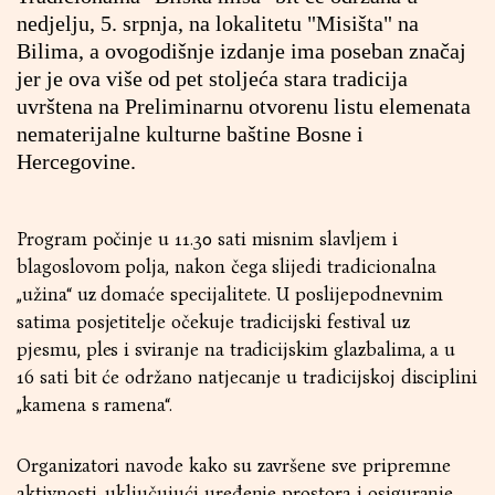
nedjelju, 5. srpnja, na lokalitetu "Misišta" na
Bilima, a ovogodišnje izdanje ima poseban značaj
jer je ova više od pet stoljeća stara tradicija
uvrštena na Preliminarnu otvorenu listu elemenata
nematerijalne kulturne baštine Bosne i
Hercegovine.
Program počinje u 11.30 sati misnim slavljem i
blagoslovom polja, nakon čega slijedi tradicionalna
„užina“ uz domaće specijalitete. U poslijepodnevnim
satima posjetitelje očekuje tradicijski festival uz
pjesmu, ples i sviranje na tradicijskim glazbalima, a u
16 sati bit će održano natjecanje u tradicijskoj disciplini
„kamena s ramena“.
Organizatori navode kako su završene sve pripremne
aktivnosti, uključujući uređenje prostora i osiguranje