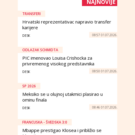
NAJNOVIJE
TRANSFERI
Hrvatski reprezentativac napravio transfer
karijere
08:57 01.07.2026.
DESK
ODLAZAK SCHMIDTA
PIC imenovao Louisa Crishocka za
privremenog visokog predstavnika
08:50 01.07.2026.
DESK
SP 2026
Meksiko se u olujnoj utakmici plasirao u
ominu finala
08:46 01.07.2026.
DESK
FRANCUSKA - ŠVEDSKA 3:0
Mbappe prestigao Klosea i približio se