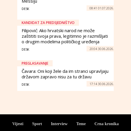
Messiju
08:41 01.07.2026.
DESK
KANDIDAT ZA PREDSJEDNIŠTVO
Filipović: Ako hrvatski narod ne može
zaštititi svoja prava, legitimno je razmišljati
o drugim modelima političkog uređenja
20:04 30.06.2026.
DESK
PREGLASAVANJE
Čavara: Oni koji žele da im stranci upravljaju
državom zapravo nisu za tu državu
17:14 30.06.2026.
DESK
Vijesti
Sport
Interview
Teme
Crna kronika