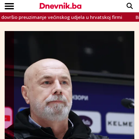
preuzimanje većinskog udjela u hrvatskoj firmi
Bivši gen
Copyright © Dnevnik.ba 2023.
CRNA KRONIKA
INTERVIEW
LIFESTYLE
VIJESTI
SPORT
TEME