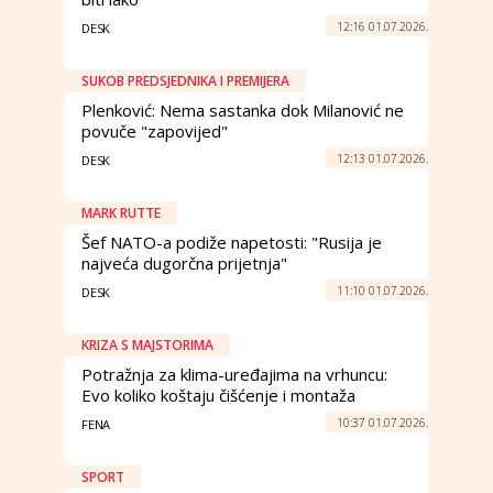
12:16 01.07.2026.
DESK
SUKOB PREDSJEDNIKA I PREMIJERA
Plenković: Nema sastanka dok Milanović ne
povuče "zapovijed"
12:13 01.07.2026.
DESK
MARK RUTTE
Šef NATO-a podiže napetosti: "Rusija je
najveća dugorčna prijetnja"
11:10 01.07.2026.
DESK
KRIZA S MAJSTORIMA
Potražnja za klima-uređajima na vrhuncu:
Evo koliko koštaju čišćenje i montaža
10:37 01.07.2026.
FENA
SPORT