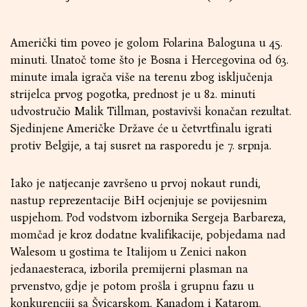
Američki tim poveo je golom Folarina Baloguna u 45.
minuti. Unatoč tome što je Bosna i Hercegovina od 63.
minute imala igrača više na terenu zbog isključenja
strijelca prvog pogotka, prednost je u 82. minuti
udvostručio Malik Tillman, postavivši konačan rezultat.
Sjedinjene Američke Države će u četvrtfinalu igrati
protiv Belgije, a taj susret na rasporedu je 7. srpnja.
Iako je natjecanje završeno u prvoj nokaut rundi,
nastup reprezentacije BiH ocjenjuje se povijesnim
uspjehom. Pod vodstvom izbornika Sergeja Barbareza,
momčad je kroz dodatne kvalifikacije, pobjedama nad
Walesom u gostima te Italijom u Zenici nakon
jedanaesteraca, izborila premijerni plasman na
prvenstvo, gdje je potom prošla i grupnu fazu u
konkurenciji sa Švicarskom, Kanadom i Katarom.