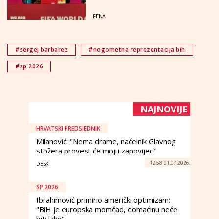
je kada vas ljudi prate i pune
stadione"
FENA
#sergej barbarez
#nogometna reprezentacija bih
#sp 2026
NAJNOVIJE
HRVATSKI PREDSJEDNIK
Milanović: "Nema drame, načelnik Glavnog
stožera provest će moju zapovijed"
12:58 01.07.2026.
DESK
SP 2026
Ibrahimović primirio američki optimizam:
"BiH je europska momčad, domaćinu neće
biti lako"