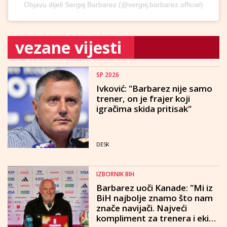
Objavu dijeli Sergej Barbarez (@sergej.barbarez.official)
vezane vijesti
SP 2026
Ivković: "Barbarez nije samo
trener, on je frajer koji
igračima skida pritisak"
DESK
IZBORNIK BIH
Barbarez uoči Kanade: "Mi iz
BiH najbolje znamo što nam
znače navijači. Najveći
kompliment za trenera i ekipu