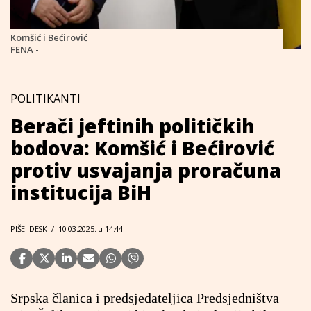
Komšić i Bećirović
FENA -
POLITIKANTI
Berači jeftinih političkih
bodova: Komšić i Bećirović
protiv usvajanja proračuna
institucija BiH
PIŠE: DESK
/
10.03.2025. u 14:44
Srpska članica i predsjedateljica Predsjedništva