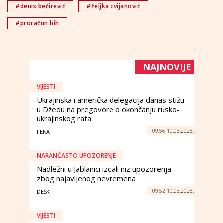
#denis bečirević
#željka cvijanović
#proračun bih
NAJNOVIJE
VIJESTI
Ukrajinska i američka delegacija danas stižu
u Džedu na pregovore o okončanju rusko-
ukrajinskog rata
09:56 10.03.2025.
FENA
NARANČASTO UPOZORENJE
Nadležni u Jablanici izdali niz upozorenja
zbog najavljenog nevremena
09:52 10.03.2025.
DESK
VIJESTI