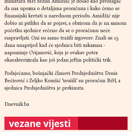
ministara BiH Srđan Amidžić je došao kao predlagač
da nas upozna o detaljima proračuna i kako ćemo se
finansijski kretati u narednom periodu. Amidžić nije
dobio ni priliku da se pojavi, s obzirom da je na samom
početku sjednice rečeno da se o proračunu neće
raspravljati. Oni su samo tražili izgovore. Znali su 15
dana unaprijed kad će sjednica biti zakazana -
napominje Cvijanović, koja je ovakav potez
okarakterizirala kao još jedan jeftin politički trik.
Podsjećamo, bošnjački članovi Predsjedništva Denis
Bećirović i Željko Komšić "srušili" su proračun BiH, a
sjednica Predsjedništva je prekinuta.
Dnevnik.ba
vezane vijesti