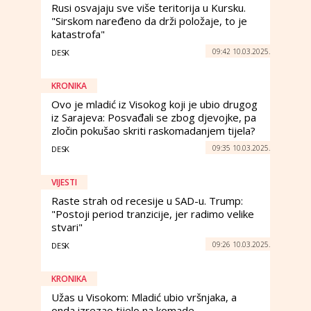
Rusi osvajaju sve više teritorija u Kursku.
"Sirskom naređeno da drži položaje, to je
katastrofa"
09:42 10.03.2025.
DESK
KRONIKA
Ovo je mladić iz Visokog koji je ubio drugog
iz Sarajeva: Posvađali se zbog djevojke, pa
zločin pokušao skriti raskomadanjem tijela?
09:35 10.03.2025.
DESK
VIJESTI
Raste strah od recesije u SAD-u. Trump:
"Postoji period tranzicije, jer radimo velike
stvari"
09:26 10.03.2025.
DESK
KRONIKA
Užas u Visokom: Mladić ubio vršnjaka, a
onda izrezao tijelo na komade