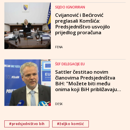
SEJDO IGNORIRAN
Cvijanović i Bećirović
preglasali Komšića:
Predsjedništvo usvojilo
prijedlog proračuna
FENA
ŠEF DELEGACIJE EU
Sattler čestitao novim
članovima Predsjedništva
BiH: "Možete biti među
onima koji BiH približavaju
EU"
DESK
#predsjedništvo bih
#željko komšić