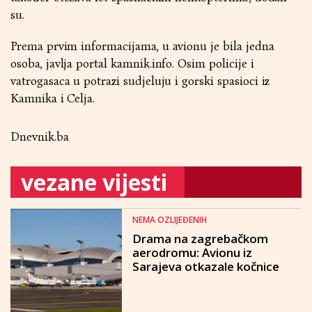
su.
Prema prvim informacijama, u avionu je bila jedna
osoba, javlja portal kamnik.info. Osim policije i
vatrogasaca u potrazi sudjeluju i gorski spasioci iz
Kamnika i Celja.
Dnevnik.ba
vezane vijesti
NEMA OZLIJEĐENIH
Drama na zagrebačkom
aerodromu: Avionu iz
Sarajeva otkazale kočnice