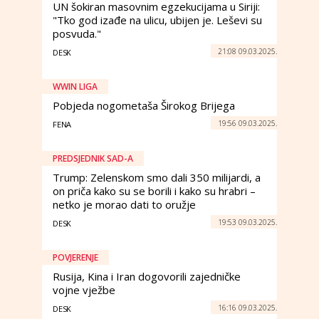
UN šokiran masovnim egzekucijama u Siriji:
"Tko god izađe na ulicu, ubijen je. Leševi su
posvuda."
21:08 09.03.2025.
DESK
WWIN LIGA
Pobjeda nogometaša Širokog Brijega
19:56 09.03.2025.
FENA
PREDSJEDNIK SAD-A
Trump: Zelenskom smo dali 350 milijardi, a
on priča kako su se borili i kako su hrabri –
netko je morao dati to oružje
19:53 09.03.2025.
DESK
POVJERENJE
Rusija, Kina i Iran dogovorili zajedničke
vojne vježbe
16:16 09.03.2025.
DESK