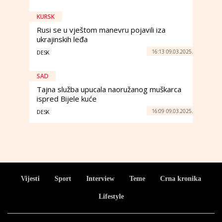
KURSK
Rusi se u vještom manevru pojavili iza
ukrajinskih leđa
16:13 09.03.2025.
DESK
SAD
Tajna služba upucala naoružanog muškarca
ispred Bijele kuće
16:09 09.03.2025.
DESK
Vijesti
Sport
Interview
Teme
Crna kronika
Lifestyle