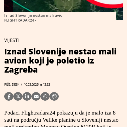
Iznad Slovenije nestao mali avion
FLIGHTRADAR24 -
VIJESTI
Iznad Slovenije nestao mali
avion koji je poletio iz
Zagreba
PIŠE: DESK
/
10.03.2025. u 13:32
Podaci Flightradara24 pokazuju da je malo iza 8
sati na području Velike planine u Sloveniji nestao
mali zrakoplov Mooney Ovation M20R koji je