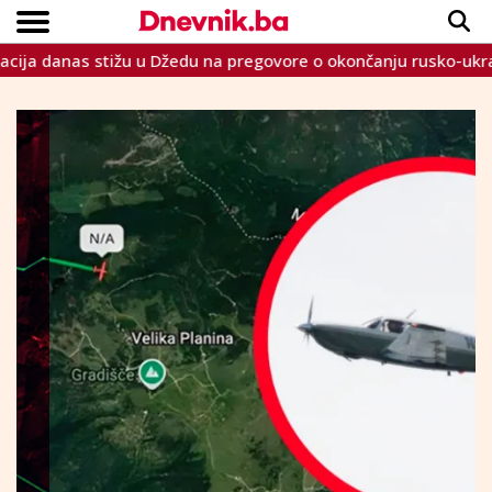
danas stižu u Džedu na pregovore o okončanju rusko-ukrajinsko
Copyright © Dnevnik.ba 2023.
CRNA KRONIKA
INTERVIEW
LIFESTYLE
VIJESTI
SPORT
TEME