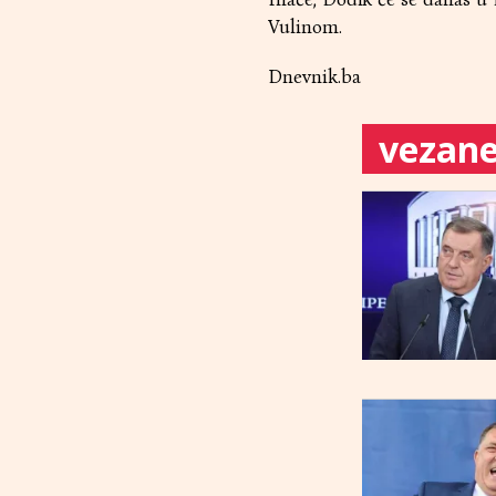
Vulinom.
Dnevnik.ba
vezane 