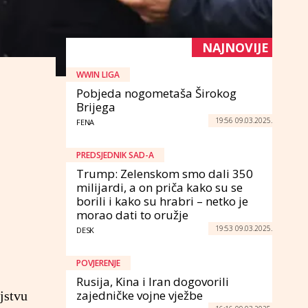
NAJNOVIJE
WWIN LIGA
Pobjeda nogometaša Širokog
Brijega
19:56 09.03.2025.
FENA
PREDSJEDNIK SAD-A
Trump: Zelenskom smo dali 350
milijardi, a on priča kako su se
borili i kako su hrabri – netko je
morao dati to oružje
19:53 09.03.2025.
DESK
POVJERENJE
Rusija, Kina i Iran dogovorili
zajedničke vojne vježbe
jstvu