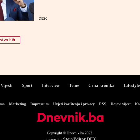
DESK
jstvo bih
Vijesti
Sport
Interview
Teme
Crna kronika
Lifestyle
ama
Marketing
Impressum
Uvjeti korištenja i privacy
RSS
Dojavi vijest
Ko
Copyright © Dnevnik.ba 2023.
StoryEditor DEX
Powered by