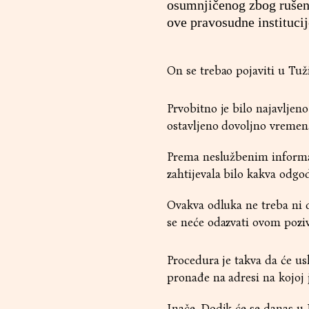
osumnjičenog zbog rušenj
ove pravosudne institucij
On se trebao pojaviti u Tuži
Prvobitno je bilo najavljen
ostavljeno dovoljno vremena
Prema neslužbenim informaci
zahtijevala bilo kakva odgod
Ovakva odluka ne treba ni 
se neće odazvati ovom pozi
Procedura je takva da će usl
pronađe na adresi na kojoj j
Inače, Dodik će se danas u