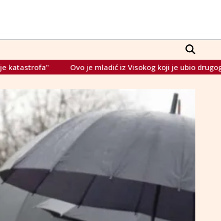
e mladić iz Visokog koji je ubio drugog iz Sarajeva: Posvađali 