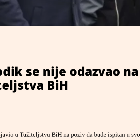
dik se nije odazvao na
teljstva BiH
javio u Tužiteljstvu BiH na poziv da bude ispitan u svo