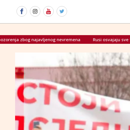
enog nevremena
Rusi osvajaju sve više teritorija u Kursku. 