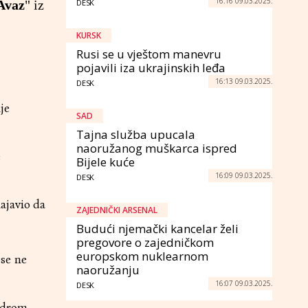
16:16 09.03.2025.
Avaz
" iz
DESK
KURSK
Rusi se u vještom manevru
pojavili iza ukrajinskih leđa
16:13 09.03.2025.
DESK
je
SAD
Tajna služba upucala
naoružanog muškarca ispred
e
Bijele kuće
16:09 09.03.2025.
DESK
ajavio da
ZAJEDNIČKI ARSENAL
Budući njemački kancelar želi
pregovore o zajedničkom
europskom nuklearnom
 se ne
naoružanju
16:07 09.03.2025.
DESK
androm