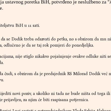
a ustavnog poretka BiH, potvrđeno je neslužbeno za "
e.
teljstvu BiH u 11 sati.
o da se Dodik treba odazvati do petka, no s obzirom da mu ni
, odlučeno je da se taj rok pomjeri do ponedjeljka.
jama, nije stiglo nikakvo pojašnjenje ovakve odluke niti s
a.
da čudi, s obzirom da je predsjednik RS Milorad Dodik već n
vu.
ijediti novi poziv, a ukoliko ni tada ne bude ništa od toga ili
e prijavljen, za njim će biti raspisana potjernica.
 Banjoj Luci sastati s potpredsjednikom Vlade Srbije Aleks