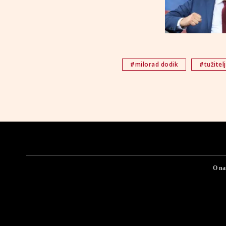
#milorad dodik
#tužitel
O n