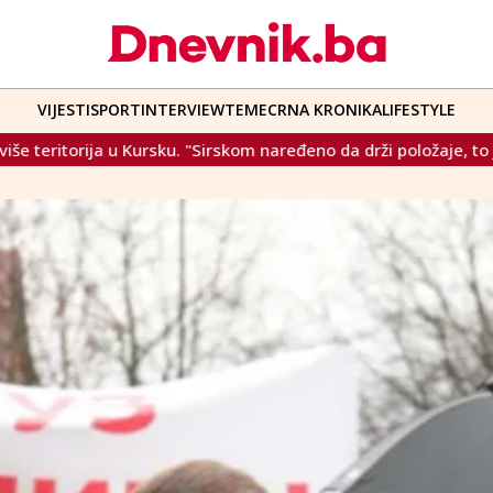
VIJESTI
SPORT
INTERVIEW
TEME
CRNA KRONIKA
LIFESTYLE
"Sirskom naređeno da drži položaje, to je katastrofa"
Ovo j