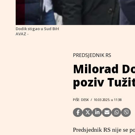
Dodik stigao u Sud BiH
AVAZ -
PREDSJEDNIK RS
Milorad Do
poziv Tuži
PIŠE: DESK
/
10.03.2025. u 11:38
Predsjednik RS nije se po