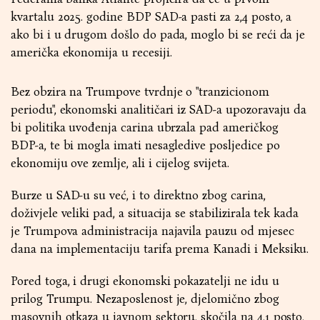
kvartalu 2025. godine BDP SAD-a pasti za 2,4 posto, a
ako bi i u drugom došlo do pada, moglo bi se reći da je
američka ekonomija u recesiji.
Bez obzira na Trumpove tvrdnje o "tranzicionom
periodu", ekonomski analitičari iz SAD-a upozoravaju da
bi politika uvođenja carina ubrzala pad američkog
BDP-a, te bi mogla imati nesagledive posljedice po
ekonomiju ove zemlje, ali i cijelog svijeta.
Burze u SAD-u su već, i to direktno zbog carina,
doživjele veliki pad, a situacija se stabilizirala tek kada
je Trumpova administracija najavila pauzu od mjesec
dana na implementaciju tarifa prema Kanadi i Meksiku.
Pored toga, i drugi ekonomski pokazatelji ne idu u
prilog Trumpu. Nezaposlenost je, djelomično zbog
masovnih otkaza u javnom sektoru, skočila na 4,1 posto,