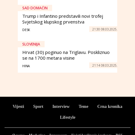
SAD DOMAĆIN
Trump i Infantino predstavili novi trofej
Svjetskog klupskog prvenstva
21:30 08.03.2025.
DESK
SLOVENIJA
Hrvat (30) poginuo na Triglavu. Poskliznuo
se na 1700 metara visine
21:14 08.03.2025.
HINA
Vijesti
Sport
Interview
Teme
Crna kronika
Lifestyle