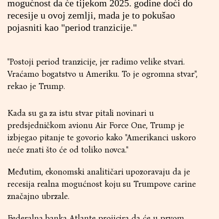
mogućnost da će tijekom 2025. godine doći do
recesije u ovoj zemlji, mada je to pokušao
pojasniti kao "period tranzicije."
"Postoji period tranzicije, jer radimo velike stvari.
Vraćamo bogatstvo u Ameriku. To je ogromna stvar",
rekao je Trump.
Kada su ga za istu stvar pitali novinari u
predsjedničkom avionu Air Force One, Trump je
izbjegao pitanje te govorio kako "Amerikanci uskoro
neće znati što će od toliko novca."
Međutim, ekonomski analitičari upozoravaju da je
recesija realna mogućnost koju su Trumpove carine
značajno ubrzale.
Federalna banka Atlante projicira da će u prvom