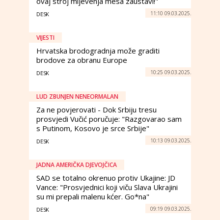
ovaj stroj mljevenja mesa zaustavi!"
11:10 09.03.2025.
DESK
VIJESTI
Hrvatska brodogradnja može graditi
brodove za obranu Europe
10:25 09.03.2025.
DESK
LUD ZBUNJEN NENEORMALAN
Za ne povjerovati - Dok Srbiju tresu
prosvjedi Vučić poručuje: "Razgovarao sam
s Putinom, Kosovo je srce Srbije"
10:13 09.03.2025.
DESK
JADNA AMERIČKA DJEVOJČICA
SAD se totalno okrenuo protiv Ukajine: JD
Vance: "Prosvjednici koji viču Slava Ukrajini
su mi prepali malenu kćer. Go*na"
09:19 09.03.2025.
DESK