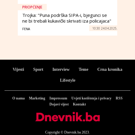
PRIOPĆENJE
Trojka: "Puna podrška SIPA-i, bjegunci se
ne bi trebali kukavički skrivati iza policajaca"
10:30 24.04.2025.
FENA
Vijesti
Sport
Interview
Teme
Crna kronika
Lifestyle
O nama
Marketing
Impressum
Uvjeti korištenja i privacy
RSS
Dojavi vijest
Kontakt
Copyright © Dnevnik.ba 2023.