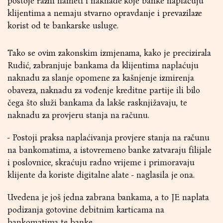
postoje razni nameti i naknade koje banke naplaćuju
klijentima a nemaju stvarno opravdanje i prevazilaze
korist od te bankarske usluge.
Tako se ovim zakonskim izmjenama, kako je precizirala
Rudić, zabranjuje bankama da klijentima naplaćuju
naknadu za slanje opomene za kašnjenje izmirenja
obaveza, naknadu za vođenje kreditne partije ili bilo
čega što služi bankama da lakše rasknjižavaju, te
naknadu za provjeru stanja na računu.
- Postoji praksa naplaćivanja provjere stanja na računu
na bankomatima, a istovremeno banke zatvaraju filijale
i poslovnice, skraćuju radno vrijeme i primoravaju
klijente da koriste digitalne alate - naglasila je ona.
Uvedena je još jedna zabrana bankama, a to JE naplata
podizanja gotovine debitnim karticama na
bankomatima te banke.