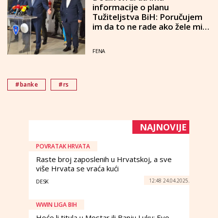
informacije o planu
Tužiteljstva BiH: Poručujem
im da to ne rade ako žele mir i
stabilnost
FENA
#banke
#rs
NAJNOVIJE
POVRATAK HRVATA
Raste broj zaposlenih u Hrvatskoj, a sve
više Hrvata se vraća kući
12:48 24.04.2025.
DESK
WWIN LIGA BIH
Hoće li titula u Mostar ili Banju Luku: Evo