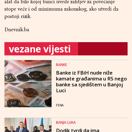
alat da bilo kojoj banci uvede zahtjev za povećanje
stope veće i od minimuma zakonskog, ako utvrdi da
postoji rizik.
Dnevnik.ba
vezane vijesti
BANKE
Banke iz FBiH nude niže
kamate građanima u RS nego
banke sa sjedištem u Banjoj
Luci
FENA
BANJA LUKA
Dodik tvrdi da ima