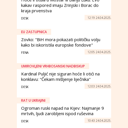
kakav raspored imaju Zrinjski i Borac do
kraja prvenstva
12:19 24.04.2025.
DESK
EU ZASTUPNICA
Zovko: "BiH mora pokazati političku volju
kako bi iskoristila europske fondove"
12:05 24.04.2025.
FENA
UMIROVLJENI VRHBOSANSKI NADBISKUP
Kardinal Puljić nije siguran hoće li otići na
konklavu: "Čekam mišljenje liječnika"
12:03 24.04.2025.
DESK
RAT U UKRAJINI
Ogroman ruski napad na Kijev: Najmanje 9
mrtvih, ljudi zarobljeni ispod ruševina
10:43 24.04.2025.
DESK