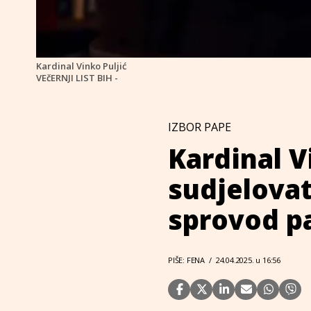
Kardinal Vinko Puljić
VEčERNJI LIST BIH -
IZBOR PAPE
Kardinal V
sudjelovat
sprovod pa
PIŠE: FENA
/
24.04.2025. u 16:56