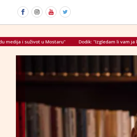
ostaru"
Dodik: "Izgledam li vam ja kao bjegunac? J*be m