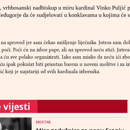
 vrhbosanski nadbiskup u miru kardinal Vinko Puljić 
eđugorje da će sudjelovati u konklavama u kojima će se
 na sprovod jer sam čekao mišljenje liječnika. Jutros sam do
poći. Poći ću na izbor pape, ali na sprovod neću stići. Jutro
pa ću sve polako organizirati. Iako sam mislio da neću ići zb
 ću ipak pokušat biti prisutan barem u noveni molitve i za i
ć koji je najstariji od svih kardinala izbornika.
vijesti
MOSTAR