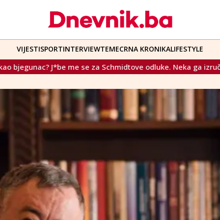
VIJESTI
SPORT
INTERVIEW
TEME
CRNA KRONIKA
LIFESTYLE
e se za Schmidtove odluke. Neka ga izruče nama da ga zatvori