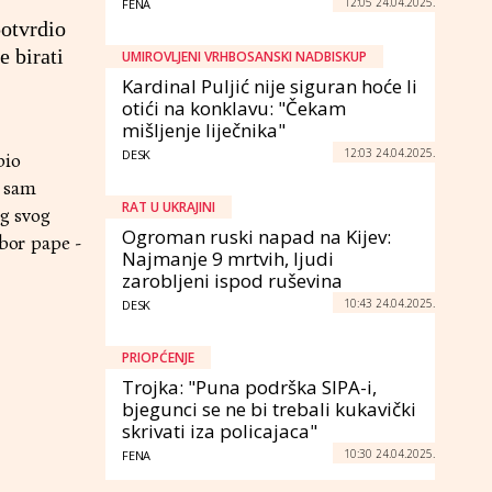
12:05 24.04.2025.
FENA
potvrdio
 birati
UMIROVLJENI VRHBOSANSKI NADBISKUP
Kardinal Puljić nije siguran hoće li
otići na konklavu: "Čekam
mišljenje liječnika"
12:03 24.04.2025.
DESK
bio
s sam
RAT U UKRAJINI
og svog
Ogroman ruski napad na Kijev:
zbor pape -
Najmanje 9 mrtvih, ljudi
zarobljeni ispod ruševina
10:43 24.04.2025.
DESK
PRIOPĆENJE
Trojka: "Puna podrška SIPA-i,
bjegunci se ne bi trebali kukavički
skrivati iza policajaca"
10:30 24.04.2025.
FENA