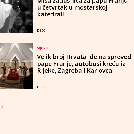
Misa zadušnica za papu Franju
u četvrtak u mostarskoj
katedrali
DESK
VIJESTI
Velik broj Hrvata ide na sprovod
pape Franje, autobusi kreću iz
Rijeke, Zagreba i Karlovca
DESK
ić