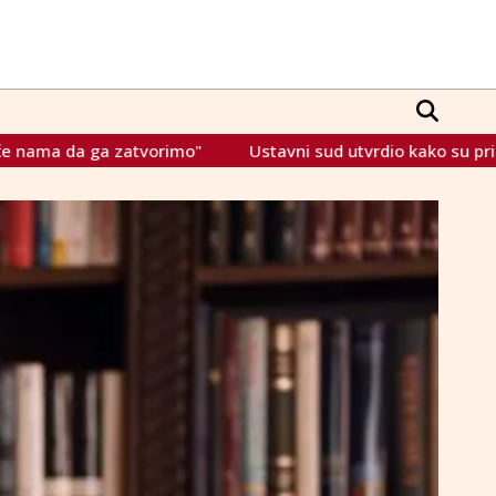
mo"
Ustavni sud utvrdio kako su prigovori bošnjačkih pre