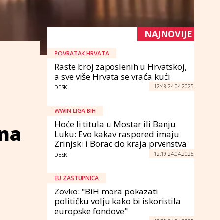
NAJNOVIJE
POVRATAK HRVATA
Raste broj zaposlenih u Hrvatskoj,
a sve više Hrvata se vraća kući
12:48 24.04.2025.
DESK
WWIN LIGA BIH
Hoće li titula u Mostar ili Banju
 na
Luku: Evo kakav raspored imaju
Zrinjski i Borac do kraja prvenstva
12:19 24.04.2025.
DESK
EU ZASTUPNICA
Zovko: "BiH mora pokazati
političku volju kako bi iskoristila
europske fondove"