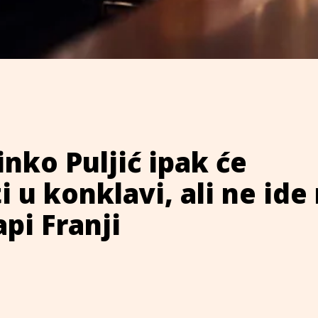
inko Puljić ipak će
i u konklavi, ali ne ide
pi Franji