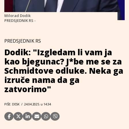
Milorad Dodik
PREDSJEDNIK RS -
PREDSJEDNIK RS
Dodik: "Izgledam li vam ja
kao bjegunac? J*be me se za
Schmidtove odluke. Neka ga
izruče nama da ga
zatvorimo"
PIŠE: DESK
/
24.04.2025. u 14:34