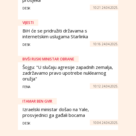
prosjeka
10:21 24.04.2025.
DESK
VIJESTI
BiH će se pridružiti državama s
internetskim uslugama Starlinka
10:16 24.04.2025.
DESK
BIVŠI RUSKI MINISTAR OBRANE
Šojgu: "U slučaju agresije zapadnih zemalja,
zadržavamo pravo upotrebe nuklearnog
oružja"
10:12 24.04.2025.
FENA
ITAMAR BEN GVIR
Izraelski ministar došao na Yale,
prosvjednici ga gađali bocama
10:04 24.04.2025.
DESK