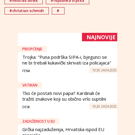
#milorad dodik
#republika srpska
#christian schmidt
#
NAJNOVIJE
PRIOPĆENJE
Trojka: "Puna podrška SIPA-i, bjegunci se
ne bi trebali kukavički skrivati iza policajaca"
10:30 24.04.2025.
FENA
VATIKAN
Tko će postati novi papa? Kardinali će
tražiti znakove koji su obično vrlo suptilni
10:26 24.04.2025.
DESK
ZADUŽENOST U EU
Grčka najzaduženija, Hrvatska ispod EU