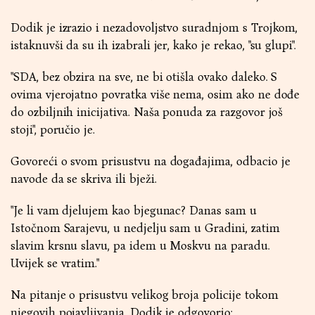
Dodik je izrazio i nezadovoljstvo suradnjom s Trojkom,
istaknuvši da su ih izabrali jer, kako je rekao, "su glupi".
"SDA, bez obzira na sve, ne bi otišla ovako daleko. S
ovima vjerojatno povratka više nema, osim ako ne dođe
do ozbiljnih inicijativa. Naša ponuda za razgovor još
stoji", poručio je.
Govoreći o svom prisustvu na događajima, odbacio je
navode da se skriva ili bježi.
"Je li vam djelujem kao bjegunac? Danas sam u
Istočnom Sarajevu, u nedjelju sam u Gradini, zatim
slavim krsnu slavu, pa idem u Moskvu na paradu.
Uvijek se vratim."
Na pitanje o prisustvu velikog broja policije tokom
njegovih pojavljivanja, Dodik je odgovorio: