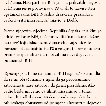
ovlaštenja. Naši partneri Bošnjaci su prihvatili njegova
ovlaštenja jer je protiv nas u RS-u, ali to najviše šteti
opstanku same BiH. Nijedna država ne preživljava
ovakvu vrstu intervencije", izjavio je Dodik.
Prema njegovim riječima, Republika Srpska koja čini 49
odsto teritorije BiH, neće prihvatiti "nametanja i lažne
narative" koji dolaze iz međunarodne zajednice, te
poručuje da će institucije RS-a reagirati kroz obustavu
primjene spornih akata i pozvati na novi dogovor o
budućnosti BiH.
"Rješenje je u tome da nam iz FBiH isporuče Schmidta
da se mi obračunamo s njim, da ga procesuiramo,
zatvorimo u naše zatvore i da ga mi presudimo. Ako
ovdje bude, mi ćemo ga uhitit. Rješenje je u tome,
Schmidt i odluke van. Mi ćemo onda naše akte koji su
bili reakcija obustaviti od primjene i krenuti u dogovor