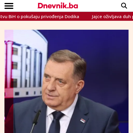
H o pokušaju privođenja Dodika
Jajce oživljava duh prošlosti:
Copyright © Dnevnik.ba 2023.
CRNA KRONIKA
INTERVIEW
LIFESTYLE
VIJESTI
SPORT
TEME