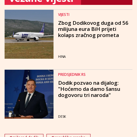
VIJESTI
Zbog Dodikovog duga od 56
milijuna eura BiH prijeti
kolaps zračnog prometa
HINA
PREDSJEDNIK RS
Dodik pozvao na dijalog:
"Hoćemo da damo šansu
dogovoru tri naroda"
DESK