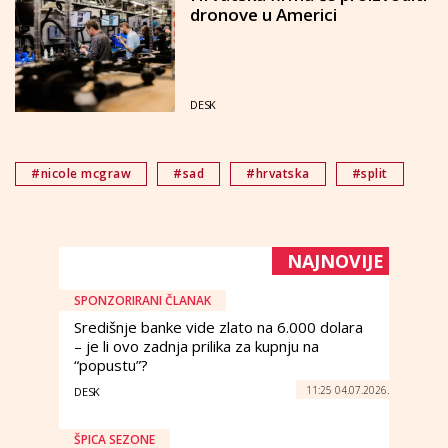
dronove u Americi
DESK
#nicole mcgraw
#sad
#hrvatska
#split
NAJNOVIJE
SPONZORIRANI ČLANAK
Središnje banke vide zlato na 6.000 dolara
– je li ovo zadnja prilika za kupnju na
“popustu”?
11:25 04.07.2026.
DESK
ŠPICA SEZONE