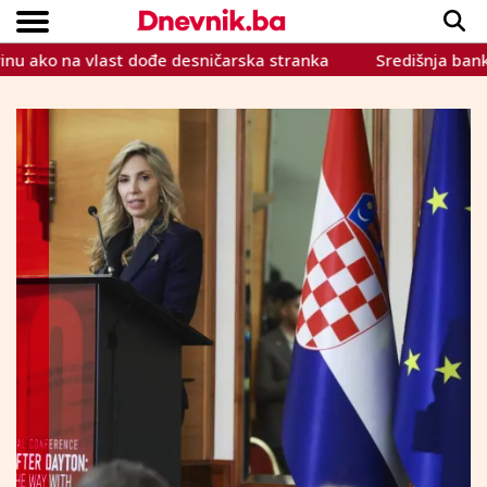
 na vlast dođe desničarska stranka
Središnja banka: Očeki
Copyright © Dnevnik.ba 2023.
CRNA KRONIKA
INTERVIEW
LIFESTYLE
VIJESTI
SPORT
TEME