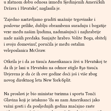
u zlatnom dobu odnosa između Sjedinjenih Američkih
Država i Hrvatske", naglasila je.
"Zajedno nastavljamo graditi snažnije trgovinske i
poslovne prilike, dublju obrambenu suradnju i bogatije
veze među našim ljudima, nadmašujući i najhrabrije
nade naših predaka. Sanjajte hrabro. Volite Boga, obitelj
i svoju domovinu", poručila je među ostalim
veleposlanica McGraw.
Otkrila je i da 20 tisuća Amerikanaca živi u Hrvatskoj te
da ih je lani u Hrvatsku na odmor stiglo 850 tisuća.
Uvjerena je da će ih ove godine doći još i više zbog
novog direktnog leta New York-Split.
Na proslavi je bio ministar turizma i sporta Tonči
Glavina koji je istaknuo "da su nam Amerikanci jako
važni gosti i da posljednjih godina značajno raste