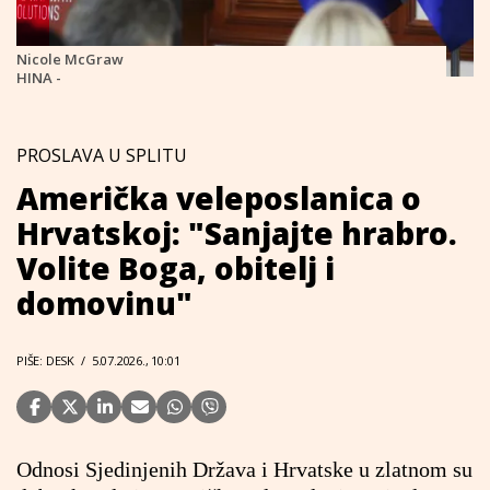
Nicole McGraw
HINA -
PROSLAVA U SPLITU
Američka veleposlanica o
Hrvatskoj: "Sanjajte hrabro.
Volite Boga, obitelj i
domovinu"
PIŠE: DESK
/
5.07.2026., 10:01
Odnosi Sjedinjenih Država i Hrvatske u zlatnom su