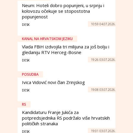
Neum: Hoteli dobro popunjeni, u srpnju i
kolovozu očekuje se stopostotna
popunjenost
10:59 04.07.2026.
DESK
KANAL NA HRVATSKOM JEZIKU
Vlada FBiH izdvojila tri milijuna za još bolju i
gledaniju RTV Herceg-Bosne
19:26 03.07.2026.
DESK
POSUDBA
Ivica Vidović novi član Zrinjskog
19:08 03.07.2026.
DESK
RS
Kandidaturu Franje Jukića za
potpredsjednika RS podržalo više hrvatskih
političkih stranaka
19:01 03.07.2026.
DESK