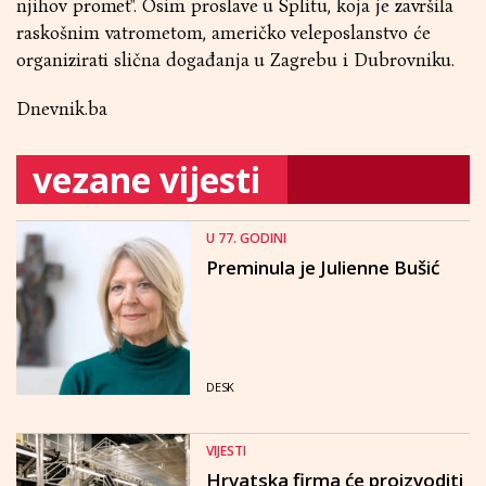
njihov promet". Osim proslave u Splitu, koja je završila
raskošnim vatrometom, američko veleposlanstvo će
organizirati slična događanja u Zagrebu i Dubrovniku.
Dnevnik.ba
vezane vijesti
U 77. GODINI
Preminula je Julienne Bušić
DESK
VIJESTI
Hrvatska firma će proizvoditi