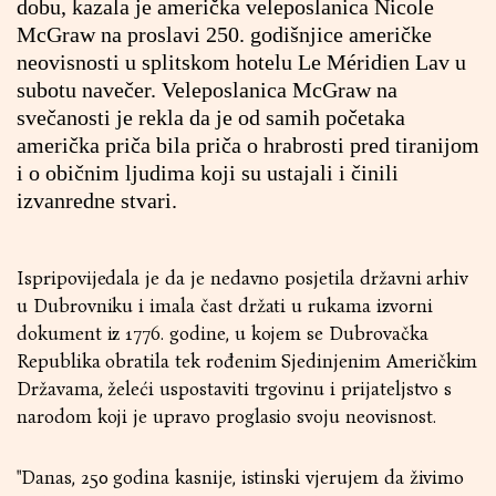
dobu, kazala je američka veleposlanica Nicole
McGraw na proslavi 250. godišnjice američke
neovisnosti u splitskom hotelu Le Méridien Lav u
subotu navečer. Veleposlanica McGraw na
svečanosti je rekla da je od samih početaka
američka priča bila priča o hrabrosti pred tiranijom
i o običnim ljudima koji su ustajali i činili
izvanredne stvari.
Ispripovijedala je da je nedavno posjetila državni arhiv
u Dubrovniku i imala čast držati u rukama izvorni
dokument iz 1776. godine, u kojem se Dubrovačka
Republika obratila tek rođenim Sjedinjenim Američkim
Državama, želeći uspostaviti trgovinu i prijateljstvo s
narodom koji je upravo proglasio svoju neovisnost.
"Danas, 250 godina kasnije, istinski vjerujem da živimo