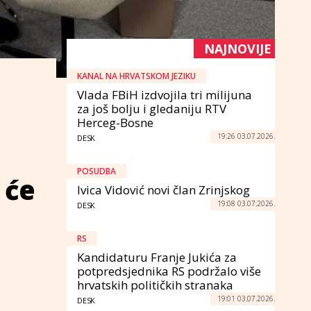
NAJNOVIJE
KANAL NA HRVATSKOM JEZIKU
Vlada FBiH izdvojila tri milijuna
za još bolju i gledaniju RTV
Herceg-Bosne
19:26 03.07.2026.
DESK
POSUDBA
 će
Ivica Vidović novi član Zrinjskog
19:08 03.07.2026.
DESK
RS
Kandidaturu Franje Jukića za
potpredsjednika RS podržalo više
hrvatskih političkih stranaka
19:01 03.07.2026.
DESK