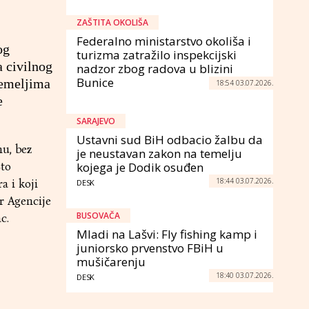
ZAŠTITA OKOLIŠA
Federalno ministarstvo okoliša i
og
turizma zatražilo inspekcijski
a civilnog
nadzor zbog radova u blizini
Bunice
temeljima
18:54 03.07.2026.
e
SARAJEVO
Ustavni sud BiH odbacio žalbu da
nu, bez
je neustavan zakon na temelju
Što
kojega je Dodik osuđen
18:44 03.07.2026.
 i koji
DESK
r Agencije
BUSOVAČA
ac.
Mladi na Lašvi: Fly fishing kamp i
juniorsko prvenstvo FBiH u
mušičarenju
18:40 03.07.2026.
DESK