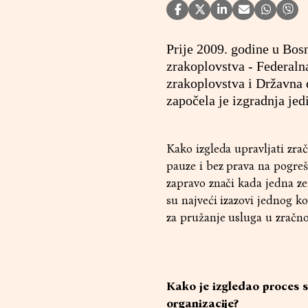
Prije 2009. godine u Bosn
zrakoplovstva - Federalna
zrakoplovstva i Državna 
započela je izgradnja je
Kako izgleda upravljati zra
pauze i bez prava na pogreš
zapravo znači kada jedna z
su najveći izazovi jednog k
za pružanje usluga u zračn
Kako je izgledao proces 
organizacije?