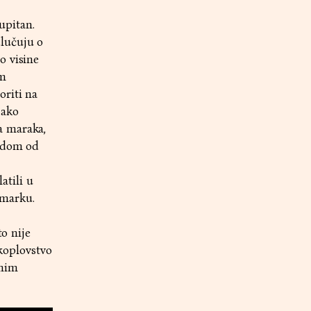
upitan.
dlučuju o
o visine
im
oriti na
jako
a maraka,
hodom od
atili u
 marku.
to nije
akoplovstvo
dnim