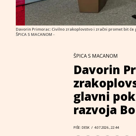
Davorin Primorac: Civilno zrakoplovstvo i zračni promet bit ć
ŠPICA S MACANOM -
ŠPICA S MACANOM
Davorin Pr
zrakoplovs
glavni po
razvoja Bo
PIŠE: DESK
/
4.07.2026., 22:44