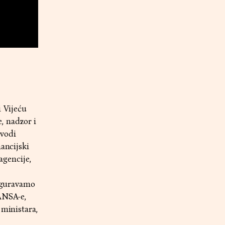
 Vijeću
, nadzor i
ovodi
ancijski
agencije,
siguravamo
ANSA-e,
 ministara,