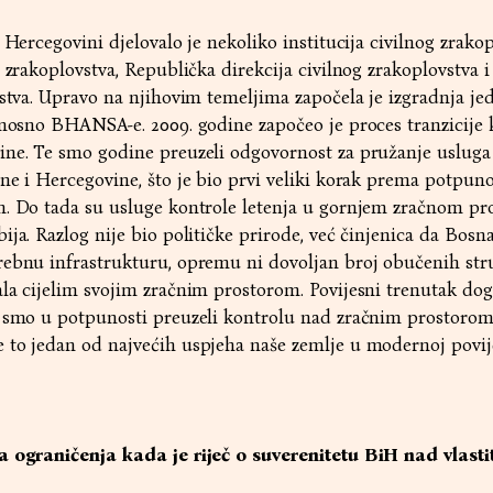
 Hercegovini djelovalo je nekoliko institucija civilnog zrakop
g zrakoplovstva, Republička direkcija civilnog zrakoplovstva 
vstva. Upravo na njihovim temeljima započela je izgradnja je
dnosno BHANSA-e. 2009. godine započeo je proces tranzicije k
ine. Te smo godine preuzeli odgovornost za pružanje uslug
ne i Hercegovine, što je bio prvi veliki korak prema potpu
m. Do tada su usluge kontrole letenja u gornjem zračnom pr
ja. Razlog nije bio političke prirode, već činjenica da Bosna
rebnu infrastrukturu, opremu ni dovoljan broj obučenih str
la cijelim svojim zračnim prostorom. Povijesni trenutak dog
a smo u potpunosti preuzeli kontrolu nad zračnim prostorom
 to jedan od najvećih uspjeha naše zemlje u modernoj povije
a ograničenja kada je riječ o suverenitetu BiH nad vlasti