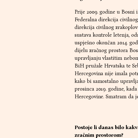
Prije 2009. godine u Bosni i
Federalna direkcija civilno
direkcija civilnog zrakoplo
sustava kontrole letenja, o
uspješno okončan 2014. god
dijelu zračnog prostora Bos
upravljanju vlastitim nebo
BiH pružale Hrvatska te Srbi
Hercegovina nije imala pot
kako bi samostalno upravlja
prosinca 2019. godine, kad
Hercegovine. Smatram da je
Postoje li danas bilo kakv
zračnim prostorom?