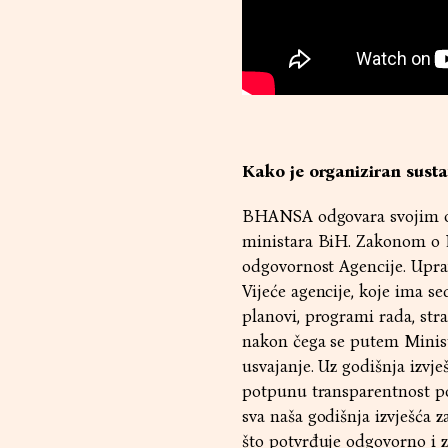
Kako je organiziran sus
BHANSA odgovara svojim os
ministara BiH. Zakonom o B
odgovornost Agencije. Upra
Vijeće agencije, koje ima se
planovi, programi rada, stra
nakon čega se putem Minist
usvajanje. Uz godišnja izvj
potpunu transparentnost po
sva naša godišnja izvješća 
što potvrđuje odgovorno i z