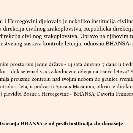
i i Hercegovini djelovalo je nekoliko institucija civiln
 direkcija civilnog zrakoplovstva, Republička direkcij
direkcija civilnog zrakoplovstva. Upravo na njihovim 
dinstvenog sustava kontrole letenja, odnosno BHANSA-
čnim prostorom jedne države - 24 sata dnevno, 7 dana u tjed
ku – dok se iznad vas svakodnevno odvija na tisuće letova? 
emlja preuzme kontrolu nad svojim nebom do granice svemira
ontrolora leta, u podcastu Špica s Macanom, otkrio je direkto
oj plovidbi Bosne i Hercegovine - BHANSA, Davorin Primor
stvaranja BHANSA-e od prvih institucija do današnje