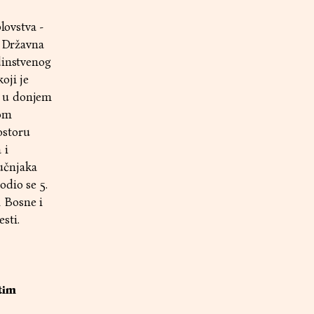
lovstva -
i Državna
dinstvenog
oji je
a u donjem
nom
ostoru
 i
učnjaka
odio se 5.
 Bosne i
sti.
tim