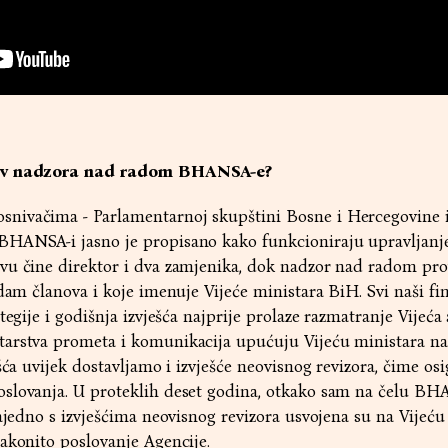
tav nadzora nad radom BHANSA-e?
nivačima - Parlamentarnoj skupštini Bosne i Hercegovine i
HANSA-i jasno je propisano kako funkcioniraju upravljanje
vu čine direktor i dva zamjenika, dok nadzor nad radom pr
dam članova i koje imenuje Vijeće ministara BiH. Svi naši fin
tegije i godišnja izvješća najprije prolaze razmatranje Vijeća 
arstva prometa i komunikacija upućuju Vijeću ministara na
ešća uvijek dostavljamo i izvješće neovisnog revizora, čime o
slovanja. U proteklih deset godina, otkako sam na čelu BH
zajedno s izvješćima neovisnog revizora usvojena su na Vijeću
akonito poslovanje Agencije.