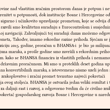
ovine nad vlastitim zračnim prostorom danas je potpun i ne
enitet u potpunosti, dok institucije Bosne i Hercegovine o
sigurno i učinkovito upravljanje prometom, koje se odvija d
 razvili smo kvalitetnu suradnju s Eurocontrolom i susjedn
oj navigaciji. Zahvaljujući toj suradnji danas možemo odgov
ometa,. Također, imamo rekordne razine prihoda. Sjećam se 
iciju 2015. godine, proračun u BHANSA-i je bio 30 milijun
lijuna maraka, a prošle godine smo završili s rekordnim pri
m. kako se BHANSA financira iz vlastitih prihoda i nemamo
s državnim proračunom. Mi smo u proteklih deset godina upl
una konvertibilnih maraka, a istovremeno nismo uzeli jednu
 zrakoplovstvo i zračni promet trenutno najveći pokretači
ja ovog stoljeća. BHANSA je ostvarila jedan veliki rezultat i 
l za daljnji rast i razvoj, a odgovorno tvrdim da će civilno zr
i pokretač gospodarskog razvoja Bosne i Hercegovine u nare