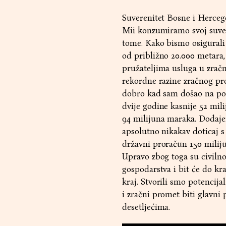
Suverenitet Bosne i Herceg
Mii konzumiramo svoj suver
tome. Kako bismo osigurali 
od približno 20.000 metara,
pružateljima usluga u zračn
rekordne razine zračnog pr
dobro kad sam došao na poz
dvije godine kasnije 52 mi
94 milijuna maraka. Dodaje
apsolutno nikakav doticaj 
državni proračun 150 milij
Upravo zbog toga su civilno
gospodarstva i bit će do kra
kraj. Stvorili smo potencija
i zračni promet biti glavn
desetljećima.