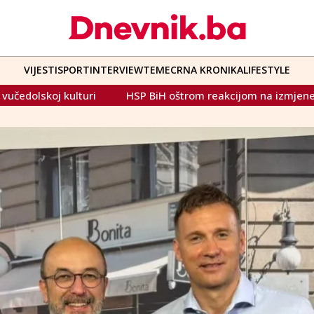
VIJESTI
SPORT
INTERVIEW
TEME
CRNA KRONIKA
LIFESTYLE
eakcijom na izmjene zakona u RS-u: "Oni koji toleriraju veličan