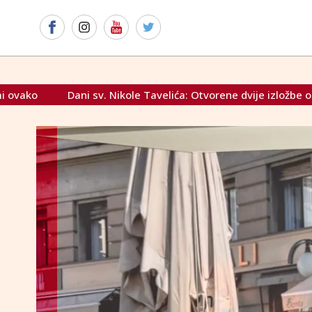
orene dvije izložbe o vučedolskoj kulturi
HSP BiH oštrom r