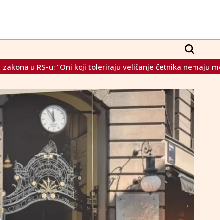
je četnika nemaju moralno pravo krojiti zakone o prošlosti"