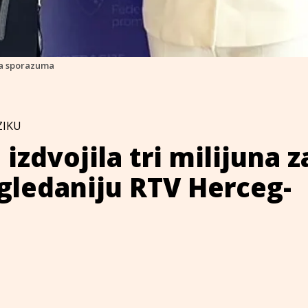
ja sporazuma
ZIKU
izdvojila tri milijuna z
i gledaniju RTV Herceg-