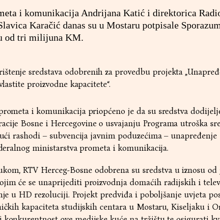
meta i komunikacija Andrijana Katić i direktorica Radi
Slavica Karačić danas su u Mostaru potpisale Sporazu
u od tri milijuna KM.
ištenje sredstava odobrenih za provedbu projekta „Unapre
vlastite proizvodne kapacitete“.
prometa i komunikacija priopćeno je da su sredstva dodijelj
acije Bosne i Hercegovine o usvajanju Programa utroška sr
tekući rashodi – subvencija javnim poduzećima – unapređenje
Federalnog ministarstva prometa i komunikacija.
kom, RTV Herceg-Bosne odobrena su sredstva u iznosu od 3
im će se unaprijediti proizvodnja domaćih radijskih i telev
nje u HD rezoluciji. Projekt predviđa i poboljšanje uvjeta pos
ičkih kapaciteta studijskih centara u Mostaru, Kiseljaku i Or
 konkurentnost ove medijske kuće na tržištu te osigurati kval