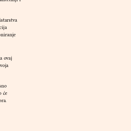
starstva
cija
oniranje
a ovaj
voja
sno
o će
ora.