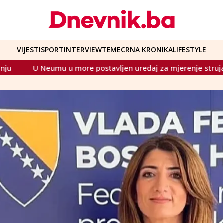
VIJESTI
SPORT
INTERVIEW
TEME
CRNA KRONIKA
LIFESTYLE
stavljen uređaj za mjerenje strujanja mora i morskih valova