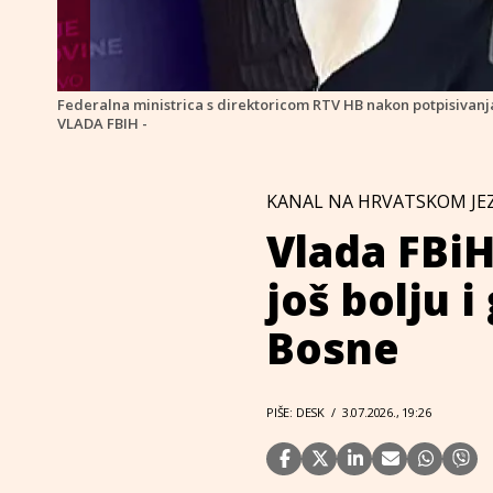
Federalna ministrica s direktoricom RTV HB nakon potpisivan
VLADA FBIH -
KANAL NA HRVATSKOM JE
Vlada FBiH 
još bolju 
Bosne
PIŠE: DESK
/
3.07.2026., 19:26