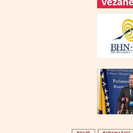
vezane 
#rtv hb
#adrijana katić