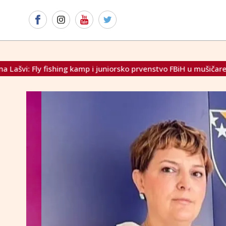
 juniorsko prvenstvo FBiH u mušičarenju
U Neumu u more po