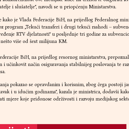
telje i slušatelje“, navodi se u priopćenju Ministarstva.
je kako je Vlada Federacije BiH, na prijedlog Federalnog mini
z program „Tekući transferi i drugi tekući rashodi – subven
đenje RTV djelatnosti“ u posljednje tri godine za subvenci
 nešto više od šest milijuna KM.
Federacije BiH, na prijedlog resornog ministarstva, prepoznal
 i učinkovit način osiguravanja stabilnijeg poslovanja te raz
sa.
anja pokazao se opravdanim i korisnim, zbog čega postoji ja
tavak i u idućim godinama“, kazala je ministrica, dodavši kak
ati mjere koje pridonose održivosti i razvoju medijskog sekt