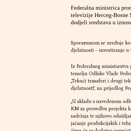
Federalna ministrica pro
televizije Herceg-Bosne 
dodjeli sredstava u iznos
Sporazumom se uređuje kor
djelatnosti – investiranje u 
Iz Federalnog ministarstva 
temelju Odluke Vlade Feder
„Tekući transferi i drugi 
djelatnosti“, na prijedlog 
„U skladu s navedenom odlu
KM za provedbu projekta koj
sadržaja te njihovo odašilja
jačanje produkcijskih i tehn
čime će se dodatno povećati