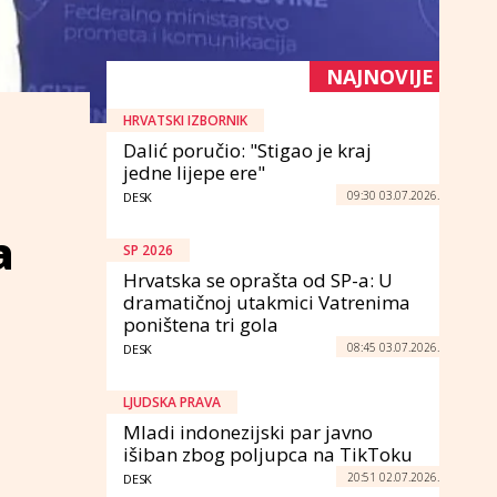
NAJNOVIJE
HRVATSKI IZBORNIK
Dalić poručio: "Stigao je kraj
jedne lijepe ere"
09:30 03.07.2026.
DESK
a
SP 2026
Hrvatska se oprašta od SP-a: U
dramatičnoj utakmici Vatrenima
poništena tri gola
08:45 03.07.2026.
DESK
LJUDSKA PRAVA
Mladi indonezijski par javno
išiban zbog poljupca na TikToku
20:51 02.07.2026.
DESK