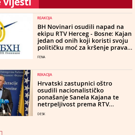
vijesti
REAKCIJA
BH Novinari osudili napad na
ekipu RTV Herceg - Bosne: Kajan
jedan od onih koji koristi svoju
političku moć za kršenje prava
na slobodu izražavanja
FENA
REKACIJA
Hrvatski zastupnici oštro
osudili nacionalističko
ponašanje Sanela Kajana te
netrpeljivost prema RTV
Herceg-Bosne
DESK