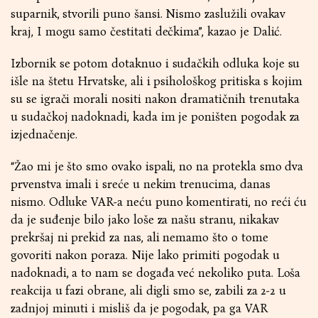
suparnik, stvorili puno šansi. Nismo zaslužili ovakav
kraj, I mogu samo čestitati dečkima”, kazao je Dalić.
Izbornik se potom dotaknuo i sudačkih odluka koje su
išle na štetu Hrvatske, ali i psihološkog pritiska s kojim
su se igrači morali nositi nakon dramatičnih trenutaka
u sudačkoj nadoknadi, kada im je poništen pogodak za
izjednačenje.
“Žao mi je što smo ovako ispali, no na protekla smo dva
prvenstva imali i sreće u nekim trenucima, danas
nismo. Odluke VAR-a neću puno komentirati, no reći ću
da je suđenje bilo jako loše za našu stranu, nikakav
prekršaj ni prekid za nas, ali nemamo što o tome
govoriti nakon poraza. Nije lako primiti pogodak u
nadoknadi, a to nam se događa već nekoliko puta. Loša
reakcija u fazi obrane, ali digli smo se, zabili za 2-2 u
zadnjoj minuti i misliš da je pogodak, pa ga VAR