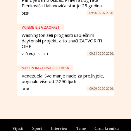
Pariz je samo okidač: Pravi razlog rata
Plenkovića i Milanovića star je 25 godina
09:26 02.07.2026.
DESK
VRIJEME JE ZA ZAOKRET
Washington želi proglasiti uspješnim
daytonski projekt, a to znači ZATVORITI
OHR
09:21 02.07.2026.
VEČERNJI LIST BIH
NAKON RAZORNIH POTRESA
Venezuela: Sve manje nade za preživjele,
poginulo više od 2.290 ljudi
09:09 02.07.2026.
DESK
Vijesti
Sport
Interview
Teme
Crna kronika