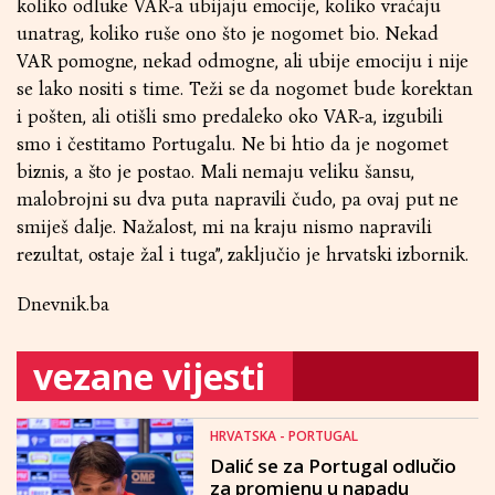
koliko odluke VAR-a ubijaju emocije, koliko vraćaju
unatrag, koliko ruše ono što je nogomet bio. Nekad
VAR pomogne, nekad odmogne, ali ubije emociju i nije
se lako nositi s time. Teži se da nogomet bude korektan
i pošten, ali otišli smo predaleko oko VAR-a, izgubili
smo i čestitamo Portugalu. Ne bi htio da je nogomet
biznis, a što je postao. Mali nemaju veliku šansu,
malobrojni su dva puta napravili čudo, pa ovaj put ne
smiješ dalje. Nažalost, mi na kraju nismo napravili
rezultat, ostaje žal i tuga”, zaključio je hrvatski izbornik.
Dnevnik.ba
vezane vijesti
HRVATSKA - PORTUGAL
Dalić se za Portugal odlučio
za promjenu u napadu