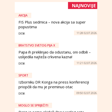
NAJNOVIJE
AKCIJA
FIS Plus sedmica – nova akcija sa super
popustima
11:28 02.07.2026.
DESK
BRATSTVO SVETOG PIJA X
Papa ih preklinjao da odustanu, oni odbili –
uslijedila najteža crkvena kazna!
11:21 02.07.2026.
DESK
SPORT
Izborniku DR Konga na press konferenciji
priopćili da mu je preminuo otac
09:50 02.07.2026.
DESK
MOGLO SE SPRIJEČITI