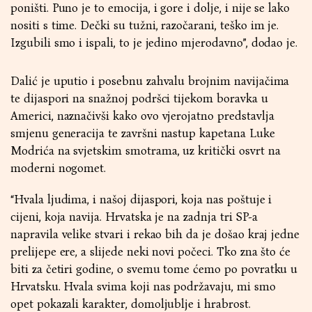
poništi. Puno je to emocija, i gore i dolje, i nije se lako
nositi s time. Dečki su tužni, razočarani, teško im je.
Izgubili smo i ispali, to je jedino mjerodavno”, dodao je.
Dalić je uputio i posebnu zahvalu brojnim navijačima
te dijaspori na snažnoj podršci tijekom boravka u
Americi, naznačivši kako ovo vjerojatno predstavlja
smjenu generacija te završni nastup kapetana Luke
Modrića na svjetskim smotrama, uz kritički osvrt na
moderni nogomet.
“Hvala ljudima, i našoj dijaspori, koja nas poštuje i
cijeni, koja navija. Hrvatska je na zadnja tri SP-a
napravila velike stvari i rekao bih da je došao kraj jedne
prelijepe ere, a slijede neki novi počeci. Tko zna što će
biti za četiri godine, o svemu tome ćemo po povratku u
Hrvatsku. Hvala svima koji nas podržavaju, mi smo
opet pokazali karakter, domoljublje i hrabrost.