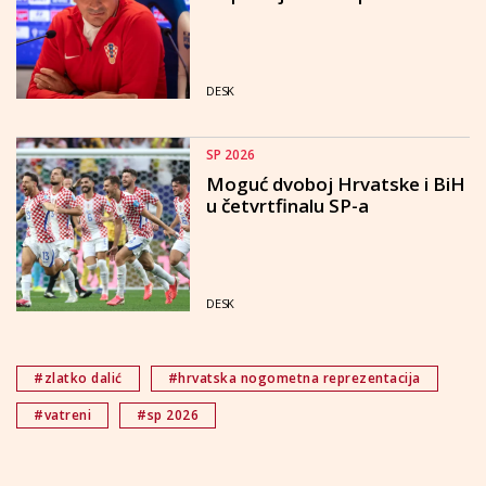
DESK
SP 2026
Moguć dvoboj Hrvatske i BiH
u četvrtfinalu SP-a
DESK
#zlatko dalić
#hrvatska nogometna reprezentacija
#vatreni
#sp 2026