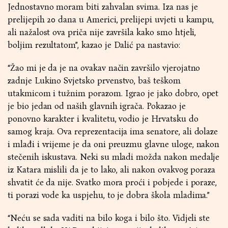
Jednostavno moram biti zahvalan svima. Iza nas je
prelijepih 20 dana u Americi, prelijepi uvjeti u kampu,
ali nažalost ova priča nije završila kako smo htjeli,
boljim rezultatom”, kazao je Dalić pa nastavio:
“Žao mi je da je na ovakav način završilo vjerojatno
zadnje Lukino Svjetsko prvenstvo, baš teškom
utakmicom i tužnim porazom. Igrao je jako dobro, opet
je bio jedan od naših glavnih igrača. Pokazao je
ponovno karakter i kvalitetu, vodio je Hrvatsku do
samog kraja. Ova reprezentacija ima senatore, ali dolaze
i mlađi i vrijeme je da oni preuzmu glavne uloge, nakon
stečenih iskustava. Neki su mladi možda nakon medalje
iz Katara mislili da je to lako, ali nakon ovakvog poraza
shvatit će da nije. Svatko mora proći i pobjede i poraze,
ti porazi vode ka uspjehu, to je dobra škola mladima.”
“Neću se sada vaditi na bilo koga i bilo što. Vidjeli ste