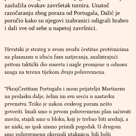
zaslužila ovakav završetak turnira. Unatoč
razočaranju zbog poraza od Portugala, Dalić je
poručio kako su njegovi izabranici odigrali hrabro
i dali sve od sebe u napetoj završnici.
Hrvatski je strateg u svom uvodu čestitao protivnicima
na plasmanu u iduću fazu natjecanja, analizirajući
pritom taktički dio susreta i nagle promjene u odnosu
snaga na terenu tijekom dvaju poluvremena.
“FkrajČestitam Portugalu i mom prijatelju Martinezu
na prolasku dalje, želim im svu sreću u nastavku
prvenstva. Teško je nakon ovakvog poraza nešto
govoriti. Imali smo u prvom poluvremenu plan sačuvati
mrežu, stajali smo u bloku, koji je trebao biti srednji, a
ne niski, no ipak nismo primili pogodak. U drugom
smo poluvremenu okrenuli utakmicu, bili bolji