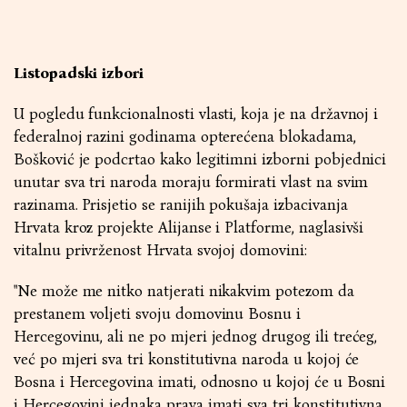
Listopadski izbori
U pogledu funkcionalnosti vlasti, koja je na državnoj i
federalnoj razini godinama opterećena blokadama,
Bošković je podcrtao kako legitimni izborni pobjednici
unutar sva tri naroda moraju formirati vlast na svim
razinama. Prisjetio se ranijih pokušaja izbacivanja
Hrvata kroz projekte Alijanse i Platforme, naglasivši
vitalnu privrženost Hrvata svojoj domovini:
"Ne može me nitko natjerati nikakvim potezom da
prestanem voljeti svoju domovinu Bosnu i
Hercegovinu, ali ne po mjeri jednog drugog ili trećeg,
već po mjeri sva tri konstitutivna naroda u kojoj će
Bosna i Hercegovina imati, odnosno u kojoj će u Bosni
i Hercegovini jednaka prava imati sva tri konstitutivna