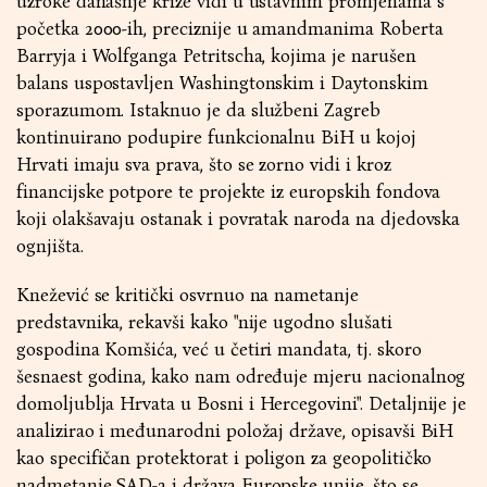
uzroke današnje krize vidi u ustavnim promjenama s
početka 2000-ih, preciznije u amandmanima Roberta
Barryja i Wolfganga Petritscha, kojima je narušen
balans uspostavljen Washingtonskim i Daytonskim
sporazumom. Istaknuo je da službeni Zagreb
kontinuirano podupire funkcionalnu BiH u kojoj
Hrvati imaju sva prava, što se zorno vidi i kroz
financijske potpore te projekte iz europskih fondova
koji olakšavaju ostanak i povratak naroda na djedovska
ognjišta.
Knežević se kritički osvrnuo na nametanje
predstavnika, rekavši kako "nije ugodno slušati
gospodina Komšića, već u četiri mandata, tj. skoro
šesnaest godina, kako nam određuje mjeru nacionalnog
domoljublja Hrvata u Bosni i Hercegovini". Detaljnije je
analizirao i međunarodni položaj države, opisavši BiH
kao specifičan protektorat i poligon za geopolitičko
nadmetanje SAD-a i država Europske unije, što se