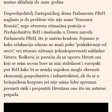
znatno skladniji do 2000. godine.
Dopredsjedatelj Zastupničkog doma Parlamenta FBiH
naglasio je da problem više nije samo "fenomen
Komšić", nego otvorena otimačina pozicija u
Predsjedništvu BiH i izaslanika u Domu naroda
Parlamenta FBiH, što je nazvao krađom. Pojasnio je
kako relaksacija odnosa ne znači puko "poskakivanje od
sreće", već stvarno uživanje jednakopravnosti sukladno
Ustavu. Bošković je poručio da su upravo Hrvati oni
koji se svim srcem bore za mir, stabilnost i europski
put BiH kako bi se zemlja napokon mogla okrenuti
ekonomiji, gospodarstvu i infrastrukturi, ali da se u
bošnjačkom korpusu još nije našao lider spreman
preuzeti rizik i prepustiti Hrvatima ono što im ustavno
pripada.