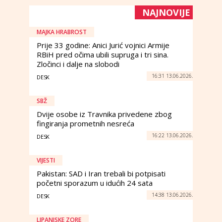
NAJNOVIJE
MAJKA HRABROST
Prije 33 godine: Anici Jurić vojnici Armije
RBiH pred očima ubili supruga i tri sina.
Zločinci i dalje na slobodi
16:31 13.06.2026.
DESK
SBŽ
Dvije osobe iz Travnika privedene zbog
fingiranja prometnih nesreća
16:22 13.06.2026.
DESK
VIJESTI
Pakistan: SAD i Iran trebali bi potpisati
početni sporazum u idućih 24 sata
14:38 13.06.2026.
DESK
LIPANJSKE ZORE