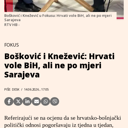
Bošković i Knežević u Fokusu: Hrvati vole BiH, ali ne po mjeri
Sarajeva
RTV HB -
FOKUS
Bošković i Knežević: Hrvati
vole BiH, ali ne po mjeri
Sarajeva
PIŠE: DESK
/
14.06.2026., 17:05
Referirajući se na ocjenu da se hrvatsko-bošnjački
politički odnosi pogoršavaju iz tjedna u tjedan,