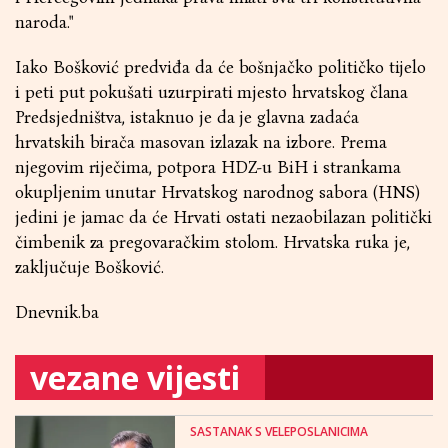
naroda."
Iako Bošković predviđa da će bošnjačko političko tijelo
i peti put pokušati uzurpirati mjesto hrvatskog člana
Predsjedništva, istaknuo je da je glavna zadaća
hrvatskih birača masovan izlazak na izbore. Prema
njegovim riječima, potpora HDZ-u BiH i strankama
okupljenim unutar Hrvatskog narodnog sabora (HNS)
jedini je jamac da će Hrvati ostati nezaobilazan politički
čimbenik za pregovaračkim stolom. Hrvatska ruka je,
zaključuje Bošković.
Dnevnik.ba
vezane vijesti
SASTANAK S VELEPOSLANICIMA