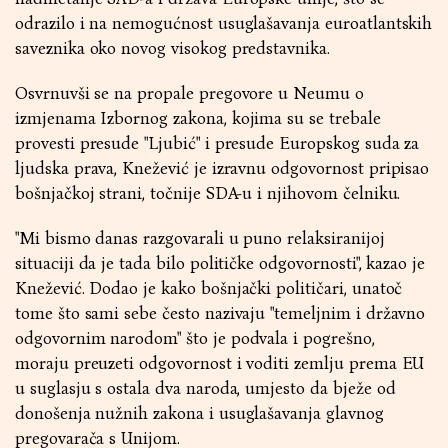
odrazilo i na nemogućnost usuglašavanja euroatlantskih
saveznika oko novog visokog predstavnika.
Osvrnuvši se na propale pregovore u Neumu o
izmjenama Izbornog zakona, kojima su se trebale
provesti presude "Ljubić" i presude Europskog suda za
ljudska prava, Knežević je izravnu odgovornost pripisao
bošnjačkoj strani, točnije SDA-u i njihovom čelniku.
"Mi bismo danas razgovarali u puno relaksiranijoj
situaciji da je tada bilo političke odgovornosti", kazao je
Knežević. Dodao je kako bošnjački političari, unatoč
tome što sami sebe često nazivaju "temeljnim i državno
odgovornim narodom" što je podvala i pogrešno,
moraju preuzeti odgovornost i voditi zemlju prema EU
u suglasju s ostala dva naroda, umjesto da bježe od
donošenja nužnih zakona i usuglašavanja glavnog
pregovarača s Unijom.