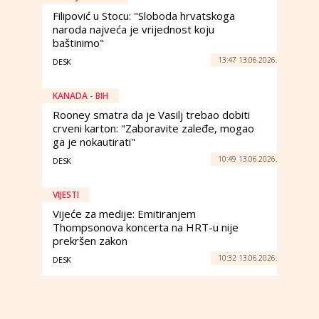
Filipović u Stocu: "Sloboda hrvatskoga
naroda najveća je vrijednost koju
baštinimo"
13:47 13.06.2026.
DESK
KANADA - BIH
Rooney smatra da je Vasilj trebao dobiti
crveni karton: "Zaboravite zaleđe, mogao
ga je nokautirati"
10:49 13.06.2026.
DESK
VIJESTI
Vijeće za medije: Emitiranjem
Thompsonova koncerta na HRT-u nije
prekršen zakon
10:32 13.06.2026.
DESK