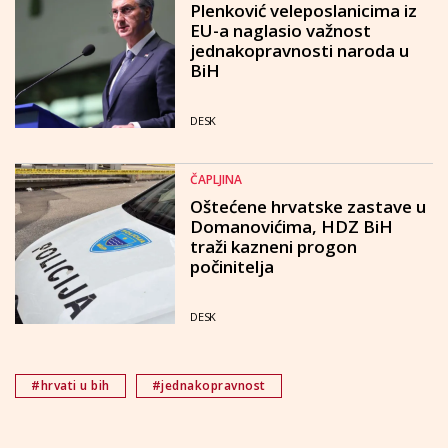
Plenković veleposlanicima iz
EU-a naglasio važnost
jednakopravnosti naroda u
BiH
DESK
ČAPLJINA
Oštećene hrvatske zastave u
Domanovićima, HDZ BiH
traži kazneni progon
počinitelja
DESK
#hrvati u bih
#jednakopravnost